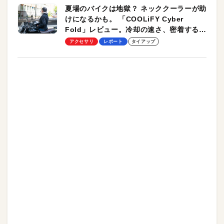
夏場のバイクは地獄？ ネッククーラーが助
けになるかも。 「COOLiFY Cyber
Fold」レビュー。冷却の速さ、密着する冷
却プレート、シンプルな操作性がグッド！
アクセサリ
レポート
タイアップ