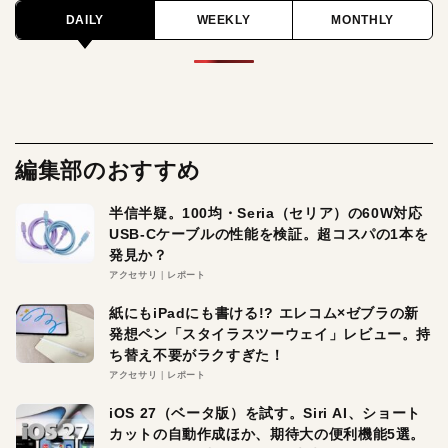
DAILY
WEEKLY
MONTHLY
編集部のおすすめ
半信半疑。100均・Seria（セリア）の60W対応
USB-Cケーブルの性能を検証。超コスパの1本を
発見か？
アクセサリ
レポート
紙にもiPadにも書ける!? エレコム×ゼブラの新
発想ペン「スタイラスツーウェイ」レビュー。持
ち替え不要がラクすぎた！
アクセサリ
レポート
iOS 27（ベータ版）を試す。Siri AI、ショート
カットの自動作成ほか、期待大の便利機能5選。