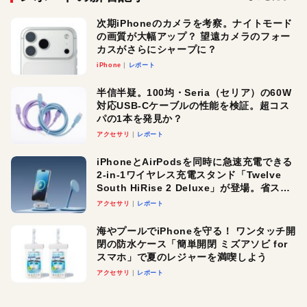
次期iPhoneのカメラを考察。ナイトモード
の画質が大幅アップ？ 望遠カメラのフォー
カスがさらにシャープに？
iPhone
レポート
半信半疑。100均・Seria（セリア）の60W
対応USB-Cケーブルの性能を検証。超コス
パの1本を発見か？
アクセサリ
レポート
iPhoneとAirPodsを同時に急速充電できる
2-in-1ワイヤレス充電スタンド「Twelve
South HiRise 2 Deluxe」が登場。省スペ
ースでおしゃれに充電したい人にオスス
アクセサリ
レポート
メ！
海やプールでiPhoneを守る！ ワンタッチ開
閉の防水ケース「簡単開閉 ミズアソビ for
スマホ」で夏のレジャーを満喫しよう
アクセサリ
レポート