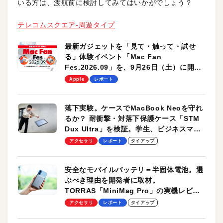
いる方は、渡航前に検討してみてはいかがでしょう？
テレコムスクエア-周遊タイプ
最新ガジェットを「見て・触って・試せ
る」体験イベント「Mac Fan
Fes.2026.09」を、9月26日（土）に開催
します！
Apple
レポート
落下実験。ケースでMacBook Neoを守れ
るか？ 耐衝撃・対落下保護ケース「STM
Dux Ultra」を検証。学生、ビジネスマン
のモバイルユースに最適！
アクセサリ
レポート
タイアップ
安全なモバイルバッテリ＝半固体電池。選
ぶべき理由を開発者に取材。
TORRAS「MiniMag Pro」の実機レビュ
ーも
アクセサリ
レポート
タイアップ