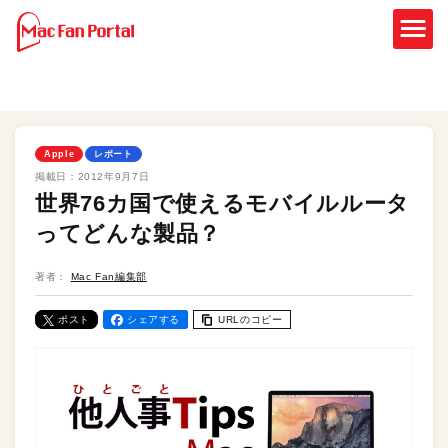
Apple
レポート
掲載日：
2012年9月7日
世界76カ国で使えるモバイルルータ
ってどんな製品？
著者：
Mac Fan編集部
ポスト
シェアする
URLのコピー