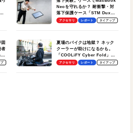
触っ
落下実験。ケースでMacBook
Neoを守れるか？ 耐衝撃・対
落下保護ケース「STM Dux
しま
Ultra」を検証。学生、ビジネ
アクセサリ
レポート
タイアップ
スマンのモバイルユースに最
適！
半固
夏場のバイクは地獄？ ネック
発者
クーラーが助けになるかも。
ag
「COOLiFY Cyber Fold」レ
ビュー。冷却の速さ、密着する
ップ
アクセサリ
レポート
タイアップ
冷却プレート、シンプルな操作
性がグッド！