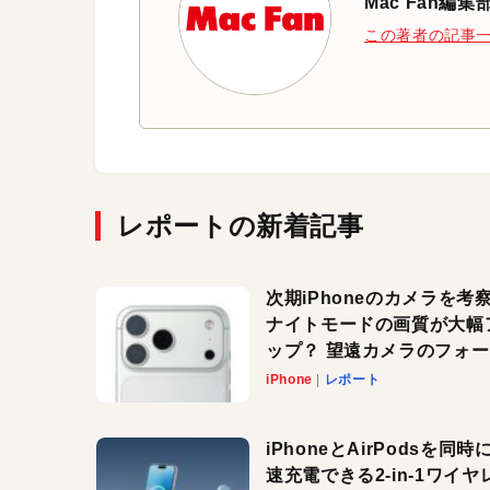
Mac Fan編集
この著者の記事
レポートの新着記事
次期iPhoneのカメラを考
ナイトモードの画質が大幅
ップ？ 望遠カメラのフォ
スがさらにシャープに？
iPhone
レポート
iPhoneとAirPodsを同時
速充電できる2-in-1ワイヤ