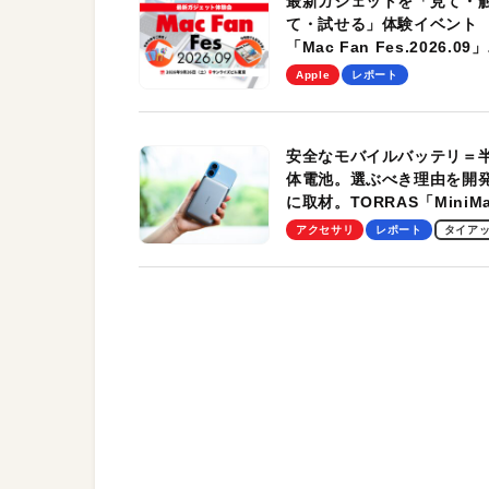
最新ガジェットを「見て・
て・試せる」体験イベント
「Mac Fan Fes.2026.09」
を、9月26日（土）に開催
Apple
レポート
す！
安全なモバイルバッテリ＝
体電池。選ぶべき理由を開
に取材。TORRAS「MiniM
Pro」の実機レビューも
アクセサリ
レポート
タイア