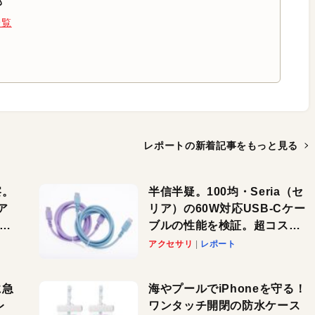
部
一覧
レポートの新着記事を
もっと見る
察。
半信半疑。100均・Seria（セ
ア
リア）の60W対応USB-Cケー
ーカ
ブルの性能を検証。超コスパ
の1本を発見か？
アクセサリ
レポート
に急
海やプールでiPhoneを守る！
レ
ワンタッチ開閉の防水ケース