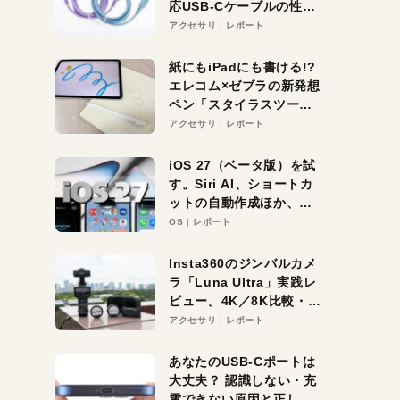
応USB-Cケーブルの性能
を検証。超コスパの1本を
アクセサリ
レポート
発見か？
紙にもiPadにも書ける!?
エレコム×ゼブラの新発想
ペン「スタイラスツーウ
ェイ」レビュー。持ち替
アクセサリ
レポート
え不要がラクすぎた！
iOS 27（ベータ版）を試
す。Siri AI、ショートカ
ットの自動作成ほか、期
待大の便利機能5選。
OS
レポート
iPhoneがAIの入り口にな
る未来はすぐそこ！
Insta360のジンバルカメ
ラ「Luna Ultra」実践レ
ビュー。4K／8K比較・ズ
ーム・夜間撮影をチェッ
アクセサリ
レポート
ク
あなたのUSB-Cポートは
大丈夫？ 認識しない・充
電できない原因と正しい