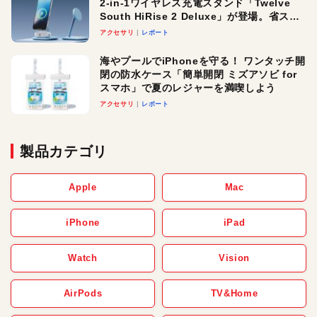
2-in-1ワイヤレス充電スタンド「Twelve
South HiRise 2 Deluxe」が登場。省スペ
ースでおしゃれに充電したい人にオスス
アクセサリ
レポート
メ！
海やプールでiPhoneを守る！ ワンタッチ開
閉の防水ケース「簡単開閉 ミズアソビ for
スマホ」で夏のレジャーを満喫しよう
アクセサリ
レポート
製品カテゴリ
Apple
Mac
iPhone
iPad
Watch
Vision
AirPods
TV&Home