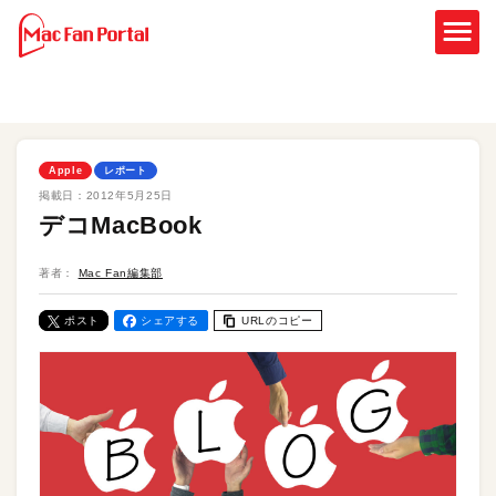
Apple
レポート
掲載日：
2012年5月25日
デコMacBook
著者：
Mac Fan編集部
ポスト
シェアする
URLのコピー