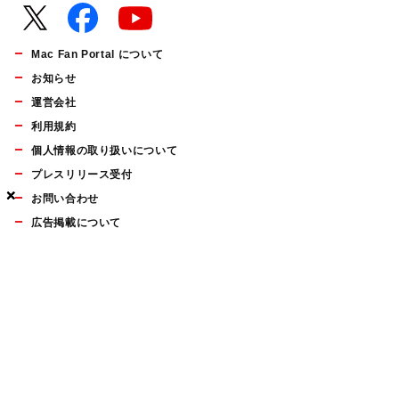
Mac Fan Portal について
お知らせ
運営会社
利用規約
個人情報の取り扱いについて
プレスリリース受付
×
×
×
お問い合わせ
広告掲載について
マイナビBOOKS
Mac Fan Portalの人気記事ランキングやおすすめ記事、編集部
員によるコラムなどをまとめたメールマガジンを毎週金曜日に
配信します。お気軽にご登録ください。
Mac Fan メールマガジン