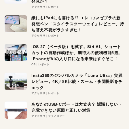
発見か？
アクセサリ
レポート
紙にもiPadにも書ける!? エレコム×ゼブラの新
発想ペン「スタイラスツーウェイ」レビュー。持
ち替え不要がラクすぎた！
アクセサリ
レポート
iOS 27（ベータ版）を試す。Siri AI、ショート
カットの自動作成ほか、期待大の便利機能5選。
iPhoneがAIの入り口になる未来はすぐそこ！
OS
レポート
Insta360のジンバルカメラ「Luna Ultra」実践
レビュー。4K／8K比較・ズーム・夜間撮影をチ
ェック
アクセサリ
レポート
あなたのUSB-Cポートは大丈夫？ 認識しない・
充電できない原因と正しい対策
アクセサリ
テクノロジー