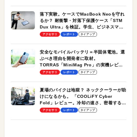
落下実験。ケースでMacBook Neoを守れ
るか？ 耐衝撃・対落下保護ケース「STM
Dux Ultra」を検証。学生、ビジネスマン
のモバイルユースに最適！
アクセサリ
レポート
タイアップ
安全なモバイルバッテリ＝半固体電池。選
ぶべき理由を開発者に取材。
TORRAS「MiniMag Pro」の実機レビュ
ーも
アクセサリ
レポート
タイアップ
夏場のバイクは地獄？ ネッククーラーが助
けになるかも。 「COOLiFY Cyber
Fold」レビュー。冷却の速さ、密着する冷
却プレート、シンプルな操作性がグッド！
アクセサリ
レポート
タイアップ