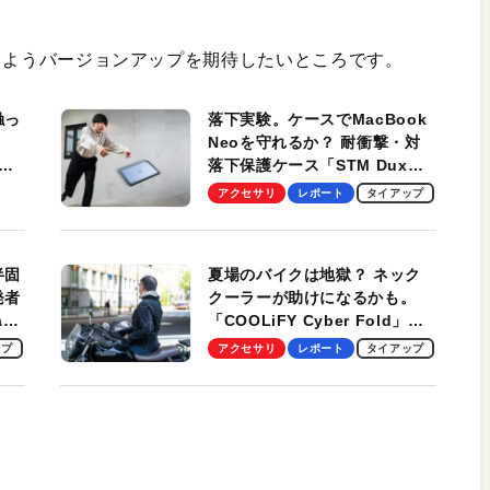
できるようバージョンアップを期待したいところです。
触っ
落下実験。ケースでMacBook
Neoを守れるか？ 耐衝撃・対
落下保護ケース「STM Dux
しま
Ultra」を検証。学生、ビジネ
アクセサリ
レポート
タイアップ
スマンのモバイルユースに最
適！
半固
夏場のバイクは地獄？ ネック
発者
クーラーが助けになるかも。
ag
「COOLiFY Cyber Fold」レ
ビュー。冷却の速さ、密着する
ップ
アクセサリ
レポート
タイアップ
冷却プレート、シンプルな操作
性がグッド！