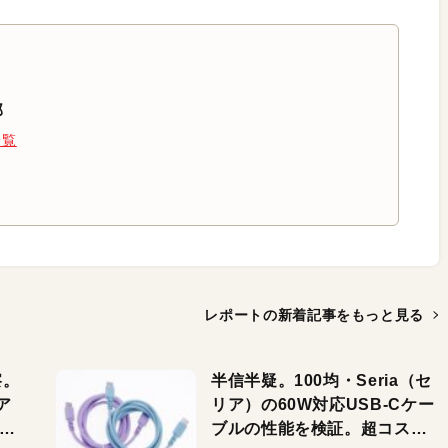
部
一覧
レポートの新着記事を
もっと見る
察。
半信半疑。100均・Seria（セ
ア
リア）の60W対応USB-Cケー
ーカ
ブルの性能を検証。超コスパ