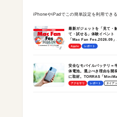
iPhoneやiPadでこの簡単設定を利用
最新ガジェットを「見て・
て・試せる」体験イベント
「Mac Fan Fes.2026.09」
を、9月26日（土）に開催
Apple
レポート
す！
安全なモバイルバッテリ＝
体電池。選ぶべき理由を開
に取材。TORRAS「MiniM
Pro」の実機レビューも
アクセサリ
レポート
タイア