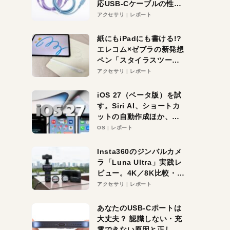
応USB-Cケーブルの性能
を検証。超コスパの1本を
アクセサリ
レポート
発見か？
紙にもiPadにも書ける!?
エレコム×ゼブラの新発想
ペン「スタイラスツーウ
ェイ」レビュー。持ち替
アクセサリ
レポート
え不要がラクすぎた！
iOS 27（ベータ版）を試
す。Siri AI、ショートカ
ットの自動作成ほか、期
待大の便利機能5選。
OS
レポート
iPhoneがAIの入り口にな
る未来はすぐそこ！
Insta360のジンバルカメ
ラ「Luna Ultra」実践レ
ビュー。4K／8K比較・ズ
ーム・夜間撮影をチェッ
アクセサリ
レポート
ク
あなたのUSB-Cポートは
大丈夫？ 認識しない・充
電できない原因と正しい