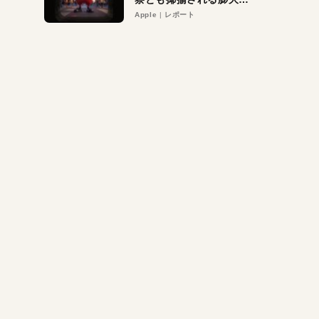
異議申し立て。対象は非
Apple
レポート
営利団体や公益団体も。
Appleロゴを“過剰”に守
る理由とは