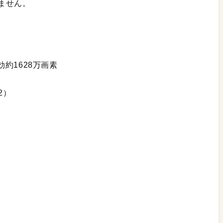
ません。
有効約1628万画素
2）