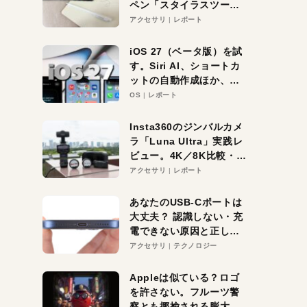
ペン「スタイラスツーウ
ェイ」レビュー。持ち替
アクセサリ
レポート
え不要がラクすぎた！
iOS 27（ベータ版）を試
す。Siri AI、ショートカ
ットの自動作成ほか、期
待大の便利機能5選。
OS
レポート
iPhoneがAIの入り口にな
る未来はすぐそこ！
Insta360のジンバルカメ
ラ「Luna Ultra」実践レ
ビュー。4K／8K比較・ズ
ーム・夜間撮影をチェッ
アクセサリ
レポート
ク
あなたのUSB-Cポートは
大丈夫？ 認識しない・充
電できない原因と正しい
対策
アクセサリ
テクノロジー
Appleは似ている？ロゴ
を許さない。フルーツ警
察とも揶揄される膨大な