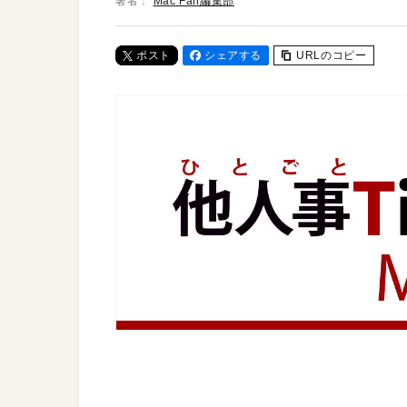
著者：
Mac Fan編集部
ポスト
シェアする
URLのコピー