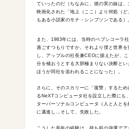
ていったのだ（ちなみに、彼の実の妹は、
映画化された「地上（ここ）より何処（どこ）かで
もある小説家のモナ・シンプソンである）
また、1983年には、当時のペプシコーラ
過ごすつもりですか。それより僕と世界を
し、アップルの社長兼CEOに据えたが、
分を補おうとする大胆極まりない決断とい
ほうが同社を追われることになった）。
さらに、そのスカリーに「復讐」するため
るNeXTコンピュータ社を設立した際に
ターパーソナルコンピュータ（人と人とを
に邁進し…そして、失敗した。
こうした長年の経験は、持ち前の強運でア