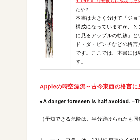
different. なぜ彼らは成功し
たか？
本書は大きく分けて「ジョブ
構成になっていますが、とこ
に見るアップルの軌跡」と
ド・ダ・ビンチなどの格言
です。ここでは、本書には
す。
Appleの時空漂流～古今東西の格言
●A danger foreseen is half avoided. –T
（予知できる危険は、半分避けられたも同