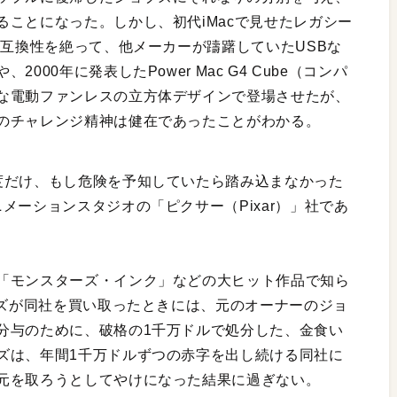
ことになった。しかし、初代iMacで見せたレガシー
の互換性を絶って、他メーカーが躊躇していたUSBな
00年に発表したPower Mac G4 Cube（コンパ
な電動ファンレスの立方体デザインで登場させたが、
のチャレンジ精神は健在であったことがわかる。
度だけ、もし危険を予知していたら踏み込まなかった
メーションスタジオの「ピクサー（Pixar）」社であ
「モンスターズ・インク」などの大ヒット作品で知ら
ブズが同社を買い取ったときには、元のオーナーのジョ
分与のために、破格の1千万ドルで処分した、金食い
ズは、年間1千万ドルずつの赤字を出し続ける同社に
元を取ろうとしてやけになった結果に過ぎない。