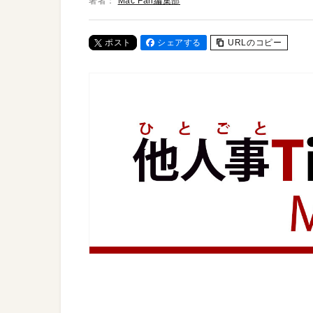
著者：
Mac Fan編集部
ポスト
シェアする
URLのコピー