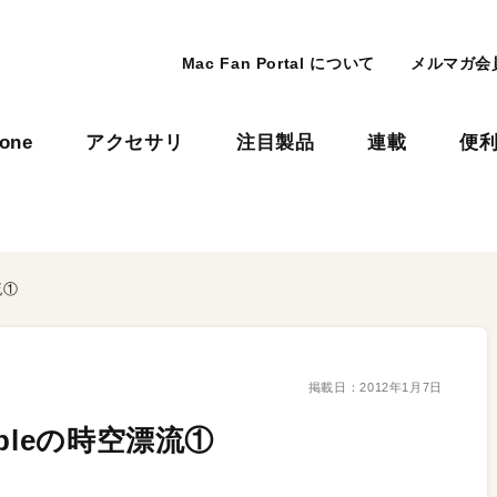
Mac Fan Portal について
メルマガ会
hone
アクセサリ
注目製品
連載
便
流①
掲載日：
2012年1月7日
pleの時空漂流①