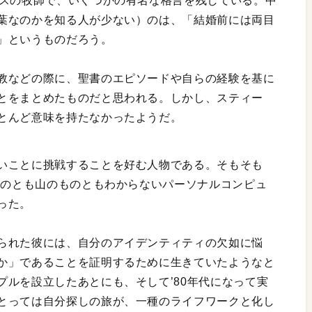
リスの牧師で、いくつかの有名な格言を残している。中
葉なのかを知る人が少ない）のは、「結婚前には両目
」というものだろう。
教などの際に、聖書のエピソードや自らの経験を基に
とをまとめたものだと思われる。しかし、スティー
とんど意味を持たなかったようだ。
いことに挑戦することを好む人物である。そもそも
ものとも山のものともわからないパーソナルコンピュ
った。
られた彼には、自分のアイデンティティの欠如に悩
か」であることを証明するために生きていたようなと
ルを設立したあとにも、そして’80年代になって実
とっては自分探しの旅が、一種のライフワークと化し