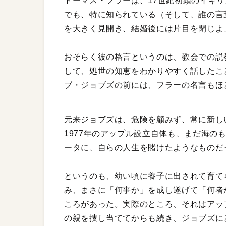
トーマス・フラーは、17世紀初頭のイギ
でも、特に知られている（そして、誰の言
を大きく見開き、結婚後には片目を閉じよ
おそらく彼の格言というのは、教会での説
して、処世の知恵をわかりやすく話したこ
ブ・ジョブズの前には、フラーの名言もほ
元来ジョブズは、危険を顧みず、常に新し
1977年のアップル設立自体も、まだ海の
ータに、自らの人生を賭けたようなものだ
というのも、幼い頃に養子に出されて育て
み、まさに「何事か」を成し遂げて「何者
ころがあった。実際のところ、それはアップ
の親を捜し当ててからも続き、ジョブズに