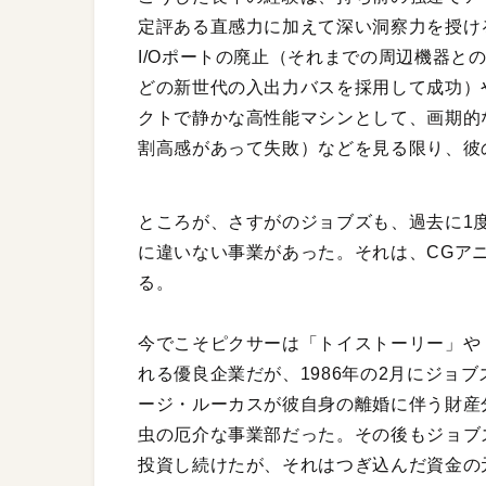
定評ある直感力に加えて深い洞察力を授ける
I/Oポートの廃止（それまでの周辺機器と
どの新世代の入出力バスを採用して成功）や、20
クトで静かな高性能マシンとして、画期的
割高感があって失敗）などを見る限り、彼
ところが、さすがのジョブズも、過去に1
に違いない事業があった。それは、CGアニ
る。
今でこそピクサーは「トイストーリー」や
れる優良企業だが、1986年の2月にジョ
ージ・ルーカスが彼自身の離婚に伴う財産
虫の厄介な事業部だった。その後もジョブ
投資し続けたが、それはつぎ込んだ資金の