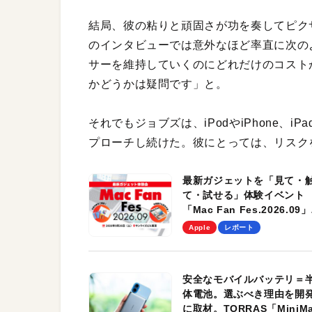
結局、彼の粘りと頑固さが功を奏してピク
のインタビューでは意外なほど率直に次のよ
サーを維持していくのにどれだけのコスト
かどうかは疑問です」と。
それでもジョブズは、iPodやiPhone、
プローチし続けた。彼にとっては、リスク
最新ガジェットを「見て・
て・試せる」体験イベント
「Mac Fan Fes.2026.09」
を、9月26日（土）に開催
Apple
レポート
す！
安全なモバイルバッテリ＝
体電池。選ぶべき理由を開
に取材。TORRAS「MiniM