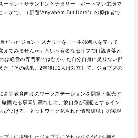
スーザン・サランドンとナタリー・ポートマン主演で
」（原題”Anywhere But Here”）の原作者で
。
社長だったジョン・スカリーを「一生砂糖水を売って
変えてみませんか」という有名なセリフで口説き落と
これは経営の専門家ではなかった自分自身に足りない部
えた（その結果、2年後に2人は対立して、ジョブズの
に高等教育向けのワークステーションを開発・販売す
も、確固たる事業計画なしに、彼自身が理想とするイン
結びつける、ネットワーク化された情報環境）の実現
ップルに復帰したジョブズにそれなりの分別を与え、