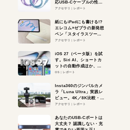
応USB-Cケーブルの性能
を検証。超コスパの1本を
アクセサリ
レポート
発見か？
紙にもiPadにも書ける!?
エレコム×ゼブラの新発想
ペン「スタイラスツーウ
ェイ」レビュー。持ち替
アクセサリ
レポート
え不要がラクすぎた！
iOS 27（ベータ版）を試
す。Siri AI、ショートカ
ットの自動作成ほか、期
待大の便利機能5選。
OS
レポート
iPhoneがAIの入り口にな
る未来はすぐそこ！
Insta360のジンバルカメ
ラ「Luna Ultra」実践レ
ビュー。4K／8K比較・ズ
ーム・夜間撮影をチェッ
アクセサリ
レポート
ク
あなたのUSB-Cポートは
大丈夫？ 認識しない・充
電できない原因と正しい