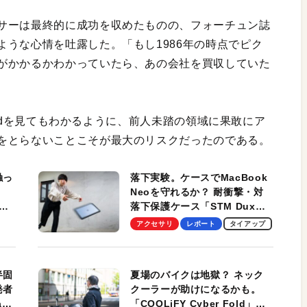
サーは最終的に成功を収めたものの、フォーチュン誌
うな心情を吐露した。「もし1986年の時点でピク
がかかるかわかっていたら、あの会社を買収していた
iPadを見てもわかるように、前人未踏の領域に果敢にア
をとらないことこそが最大のリスクだったのである。
触っ
落下実験。ケースでMacBook
Neoを守れるか？ 耐衝撃・対
落下保護ケース「STM Dux
しま
Ultra」を検証。学生、ビジネ
アクセサリ
レポート
タイアップ
スマンのモバイルユースに最
適！
半固
夏場のバイクは地獄？ ネック
発者
クーラーが助けになるかも。
ag
「COOLiFY Cyber Fold」レ