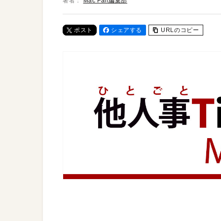
著者：
Mac Fan編集部
ポスト
シェアする
URLのコピー