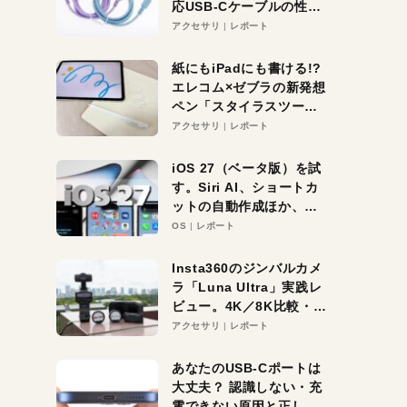
応USB-Cケーブルの性能
を検証。超コスパの1本を
アクセサリ
レポート
発見か？
紙にもiPadにも書ける!?
エレコム×ゼブラの新発想
ペン「スタイラスツーウ
ェイ」レビュー。持ち替
アクセサリ
レポート
え不要がラクすぎた！
iOS 27（ベータ版）を試
す。Siri AI、ショートカ
ットの自動作成ほか、期
待大の便利機能5選。
OS
レポート
iPhoneがAIの入り口にな
る未来はすぐそこ！
Insta360のジンバルカメ
ラ「Luna Ultra」実践レ
ビュー。4K／8K比較・ズ
ーム・夜間撮影をチェッ
アクセサリ
レポート
ク
あなたのUSB-Cポートは
大丈夫？ 認識しない・充
電できない原因と正しい