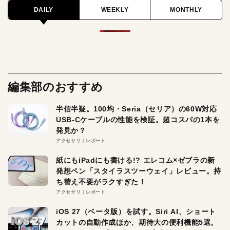
DAILY
WEEKLY
MONTHLY
編集部のおすすめ
半信半疑。100均・Seria（セリア）の60W対応
USB-Cケーブルの性能を検証。超コスパの1本を
発見か？
アクセサリ
レポート
紙にもiPadにも書ける!? エレコム×ゼブラの新
発想ペン「スタイラスツーウェイ」レビュー。持
ち替え不要がラクすぎた！
アクセサリ
レポート
iOS 27（ベータ版）を試す。Siri AI、ショート
カットの自動作成ほか、期待大の便利機能5選。