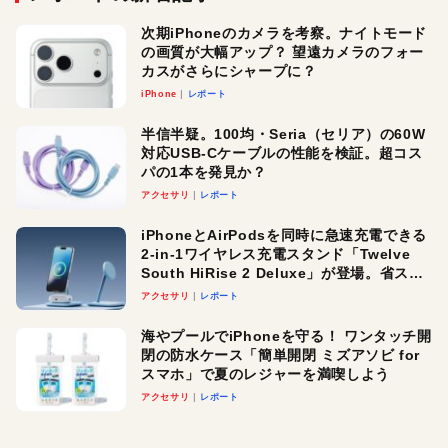
次期iPhoneのカメラを考察。ナイトモード
の画質が大幅アップ？ 望遠カメラのフォー
カスがさらにシャープに？
iPhone
レポート
半信半疑。100均・Seria（セリア）の60W
対応USB-Cケーブルの性能を検証。超コス
パの1本を発見か？
アクセサリ
レポート
iPhoneとAirPodsを同時に急速充電できる
2-in-1ワイヤレス充電スタンド「Twelve
South HiRise 2 Deluxe」が登場。省スペ
ースでおしゃれに充電したい人にオスス
アクセサリ
レポート
メ！
海やプールでiPhoneを守る！ ワンタッチ開
閉の防水ケース「簡単開閉 ミズアソビ for
スマホ」で夏のレジャーを満喫しよう
アクセサリ
レポート