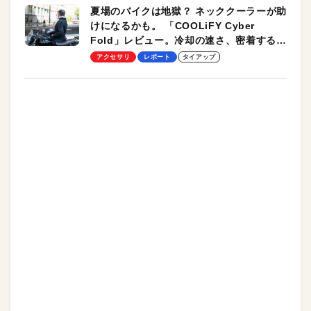
夏場のバイクは地獄？ ネッククーラーが助
けになるかも。 「COOLiFY Cyber
Fold」レビュー。冷却の速さ、密着する冷
却プレート、シンプルな操作性がグッド！
アクセサリ
レポート
タイアップ