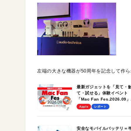
左端の大きな機器が50周年を記念して作
最新ガジェットを「見て・
て・試せる」体験イベント
「Mac Fan Fes.2026.09」
を、9月26日（土）に開催
Apple
レポート
す！
安全なモバイルバッテリ＝