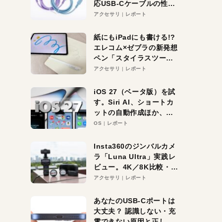
応USB-Cケーブルの性能
を検証。超コスパの1本を
アクセサリ
レポート
発見か？
紙にもiPadにも書ける!?
エレコム×ゼブラの新発想
ペン「スタイラスツーウ
ェイ」レビュー。持ち替
アクセサリ
レポート
え不要がラクすぎた！
iOS 27（ベータ版）を試
す。Siri AI、ショートカ
ットの自動作成ほか、期
待大の便利機能5選。
OS
レポート
iPhoneがAIの入り口にな
る未来はすぐそこ！
Insta360のジンバルカメ
ラ「Luna Ultra」実践レ
ビュー。4K／8K比較・ズ
ーム・夜間撮影をチェッ
アクセサリ
レポート
ク
あなたのUSB-Cポートは
大丈夫？ 認識しない・充
電できない原因と正しい