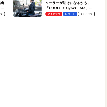
発者
クーラーが助けになるかも。
ag
「COOLiFY Cyber Fold」レ
ビュー。冷却の速さ、密着する
ップ
アクセサリ
レポート
タイアップ
冷却プレート、シンプルな操作
性がグッド！