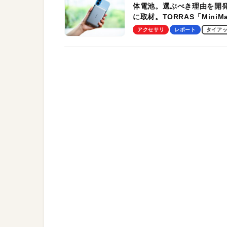
体電池。選ぶべき理由を開
に取材。TORRAS「MiniM
Pro」の実機レビューも
アクセサリ
レポート
タイア