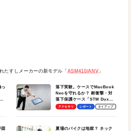
られたすしメーカーの新モデル「
ASM410/ANV
」
触っ
落下実験。ケースでMacBook
Neoを守れるか？ 耐衝撃・対
落下保護ケース「STM Dux
しま
Ultra」を検証。学生、ビジネ
アクセサリ
レポート
タイアップ
スマンのモバイルユースに最
適！
半固
夏場のバイクは地獄？ ネック