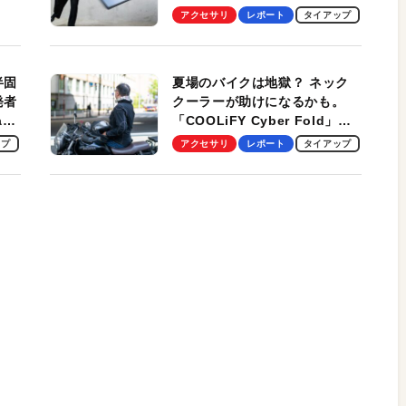
しま
Ultra」を検証。学生、ビジネ
アクセサリ
レポート
タイアップ
スマンのモバイルユースに最
適！
半固
夏場のバイクは地獄？ ネック
発者
クーラーが助けになるかも。
ag
「COOLiFY Cyber Fold」レ
ビュー。冷却の速さ、密着する
ップ
アクセサリ
レポート
タイアップ
冷却プレート、シンプルな操作
性がグッド！