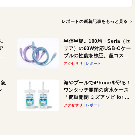
レポートの新着記事を
もっと見る
察。
半信半疑。100均・Seria（セ
ア
リア）の60W対応USB-Cケー
ーカ
ブルの性能を検証。超コスパ
の1本を発見か？
アクセサリ
レポート
に急
海やプールでiPhoneを守る！
レ
ワンタッチ開閉の防水ケース
「簡単開閉 ミズアソビ for ス
」が
マホ」で夏のレジャーを満喫
アクセサリ
レポート
れ
しよう
！