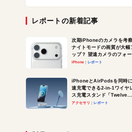
レポートの新着記事
次期iPhoneのカメラを考
ナイトモードの画質が大幅
ップ？ 望遠カメラのフォ
スがさらにシャープに？
iPhone
レポート
iPhoneとAirPodsを同時
速充電できる2-in-1ワイヤ
ス充電スタンド「Twelve
South HiRise 2 Deluxe
アクセサリ
レポート
登場。省スペースでおしゃ
に充電したい人にオススメ