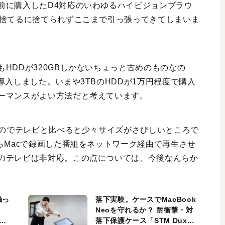
前に購入したD4対応のいわゆるハイビジョンブラウ
て捨てるに捨てられずここまで引っ張ってきてしまいま
HDDが320GBしかないちょっと古めのものなの
導入しました。いまや3TBのHDDが1万円程度で購入
ーマンスがよい方法だと考えています。
なのでテレビと比べると少々サイズがさびしいところで
らMacで録画した番組をネットワーク経由で再生させ
のテレビは非対応。この点については、今後なんらか
触っ
落下実験。ケースでMacBook
Neoを守れるか？ 耐衝撃・対
落下保護ケース「STM Dux