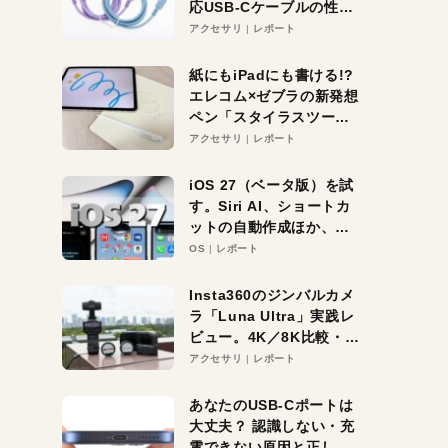
応USB-Cケーブルの性能
を検証。超コスパの1本を
アクセサリ
レポート
発見か？
紙にもiPadにも書ける!?
エレコム×ゼブラの新発想
ペン「スタイラスツーウ
ェイ」レビュー。持ち替
アクセサリ
レポート
え不要がラクすぎた！
iOS 27（ベータ版）を試
す。Siri AI、ショートカ
ットの自動作成ほか、期
待大の便利機能5選。
OS
レポート
iPhoneがAIの入り口にな
る未来はすぐそこ！
Insta360のジンバルカメ
ラ「Luna Ultra」実践レ
ビュー。4K／8K比較・ズ
ーム・夜間撮影をチェッ
アクセサリ
レポート
ク
あなたのUSB-Cポートは
大丈夫？ 認識しない・充
電できない原因と正しい