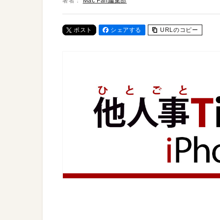
著者：
Mac Fan編集部
ポスト
シェアする
URLのコピー