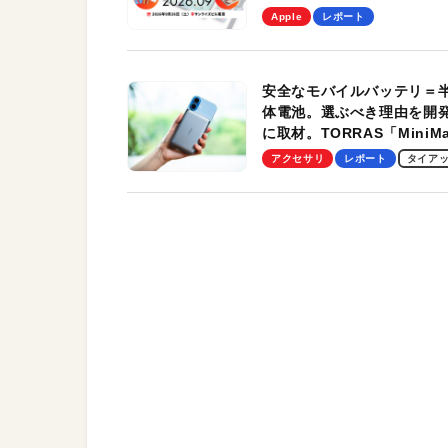
を、9月26日（土）に開催
Apple
レポート
す！
安全なモバイルバッテリ＝
体電池。選ぶべき理由を開
に取材。TORRAS「MiniM
Pro」の実機レビューも
アクセサリ
レポート
タイア