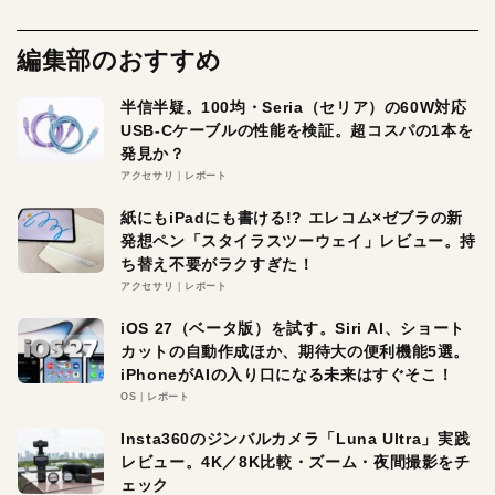
編集部のおすすめ
半信半疑。100均・Seria（セリア）の60W対応
USB-Cケーブルの性能を検証。超コスパの1本を
発見か？
アクセサリ
レポート
紙にもiPadにも書ける!? エレコム×ゼブラの新
発想ペン「スタイラスツーウェイ」レビュー。持
ち替え不要がラクすぎた！
アクセサリ
レポート
iOS 27（ベータ版）を試す。Siri AI、ショート
カットの自動作成ほか、期待大の便利機能5選。
iPhoneがAIの入り口になる未来はすぐそこ！
OS
レポート
Insta360のジンバルカメラ「Luna Ultra」実践
レビュー。4K／8K比較・ズーム・夜間撮影をチ
ェック