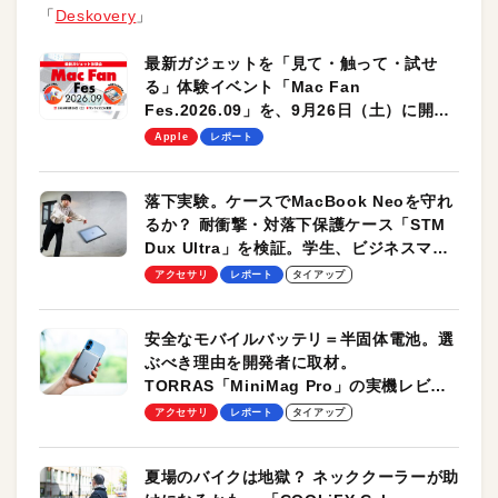
「
Deskovery
」
最新ガジェットを「見て・触って・試せ
る」体験イベント「Mac Fan
Fes.2026.09」を、9月26日（土）に開催
します！
Apple
レポート
落下実験。ケースでMacBook Neoを守れ
るか？ 耐衝撃・対落下保護ケース「STM
Dux Ultra」を検証。学生、ビジネスマン
のモバイルユースに最適！
アクセサリ
レポート
タイアップ
安全なモバイルバッテリ＝半固体電池。選
ぶべき理由を開発者に取材。
TORRAS「MiniMag Pro」の実機レビュ
ーも
アクセサリ
レポート
タイアップ
夏場のバイクは地獄？ ネッククーラーが助