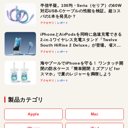
半信半疑。100均・Seria（セリア）の60W
対応USB-Cケーブルの性能を検証。超コス
パの1本を発見か？
アクセサリ
レポート
iPhoneとAirPodsを同時に急速充電できる
2-in-1ワイヤレス充電スタンド「Twelve
South HiRise 2 Deluxe」が登場。省スペ
ースでおしゃれに充電したい人にオスス
アクセサリ
レポート
メ！
海やプールでiPhoneを守る！ ワンタッチ開
閉の防水ケース「簡単開閉 ミズアソビ for
スマホ」で夏のレジャーを満喫しよう
アクセサリ
レポート
製品カテゴリ
Apple
Mac