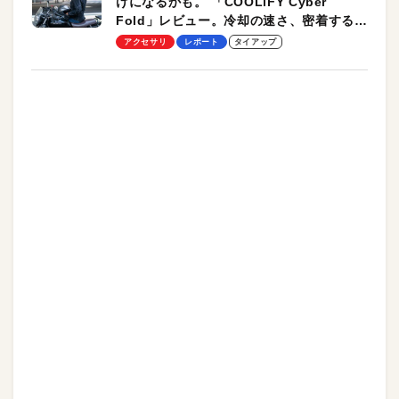
けになるかも。 「COOLiFY Cyber
Fold」レビュー。冷却の速さ、密着する冷
却プレート、シンプルな操作性がグッド！
アクセサリ
レポート
タイアップ