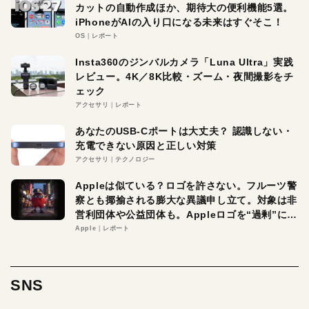
カットの自動作成ほか、期待大の便利機能5選。
iPhoneがAIの入り口になる未来はすぐそこ！
OS
レポート
Insta360のジンバルカメラ「Luna Ultra」実践
レビュー。4K／8K比較・ズーム・夜間撮影をチ
ェック
アクセサリ
レポート
あなたのUSB-Cポートは大丈夫？ 認識しない・
充電できない原因と正しい対策
アクセサリ
テクノロジー
Appleは似ている？ロゴを許さない。フルーツ警
察とも揶揄される膨大な異議申し立て。対象は非
営利団体や公益団体も。Appleロゴを“過剰”に守
る理由とは
Apple
レポート
SNS