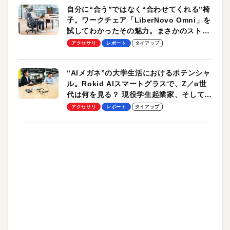
自分に“合う”ではなく“合わせてくれる”椅
子。ワークチェア「LiberNovo Omni」を
試してわかったその魅力。まさかのストレ
ッチ機能も搭載
アクセサリ
レポート
タイアップ
“AIメガネ”の大学生活におけるポテンシャ
ル。Rokid AIスマートグラスで、Z／α世
代は何を見る？ 現役学生起業家、そして教
授による体験会レポート【PR】
アクセサリ
レポート
タイアップ