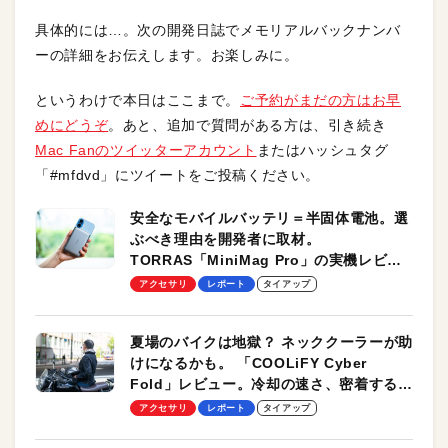
具体的には…。次の開発日誌でメモリアルバックナンバ
ーの詳細をお伝えします。お楽しみに。
というわけで本日はここまで。
ご予約がまだの方はお早
めにどうぞ
。あと、追加で質問がある方は、引き続き
Mac Fanのツイッターアカウント
またはハッシュタグ
「#mfdvd」にツイートをご投稿ください。
安全なモバイルバッテリ＝半固体電池。選
ぶべき理由を開発者に取材。
TORRAS「MiniMag Pro」の実機レビュ
ーも
アクセサリ
レポート
タイアップ
夏場のバイクは地獄？ ネッククーラーが助
けになるかも。 「COOLiFY Cyber
Fold」レビュー。冷却の速さ、密着する冷
却プレート、シンプルな操作性がグッド！
アクセサリ
レポート
タイアップ