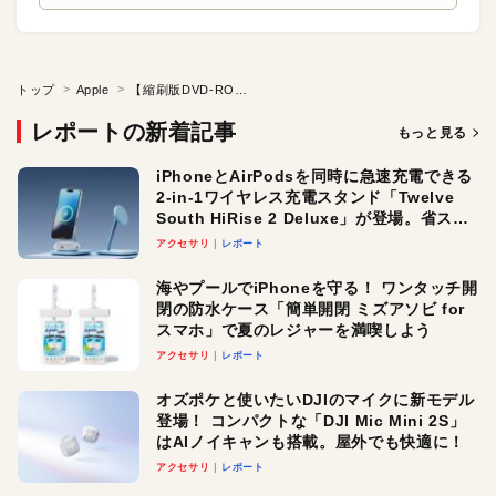
トップ
Apple
【縮刷版DVD-ROM開発日誌】iPhoneやiPadで読めるの？
レポートの新着記事
もっと見る
iPhoneとAirPodsを同時に急速充電できる
2-in-1ワイヤレス充電スタンド「Twelve
South HiRise 2 Deluxe」が登場。省スペ
ースでおしゃれに充電したい人にオスス
アクセサリ
レポート
メ！
海やプールでiPhoneを守る！ ワンタッチ開
閉の防水ケース「簡単開閉 ミズアソビ for
スマホ」で夏のレジャーを満喫しよう
アクセサリ
レポート
オズポケと使いたいDJIのマイクに新モデル
登場！ コンパクトな「DJI Mic Mini 2S」
はAIノイキャンも搭載。屋外でも快適に！
アクセサリ
レポート