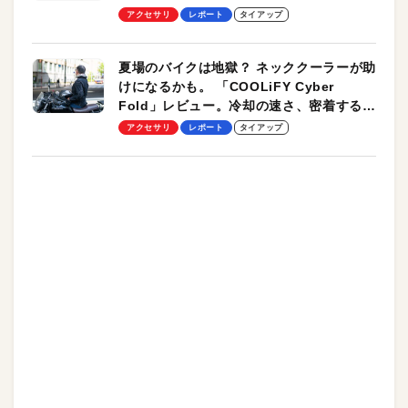
ーも
アクセサリ
レポート
タイアップ
夏場のバイクは地獄？ ネッククーラーが助
けになるかも。 「COOLiFY Cyber
Fold」レビュー。冷却の速さ、密着する冷
却プレート、シンプルな操作性がグッド！
アクセサリ
レポート
タイアップ