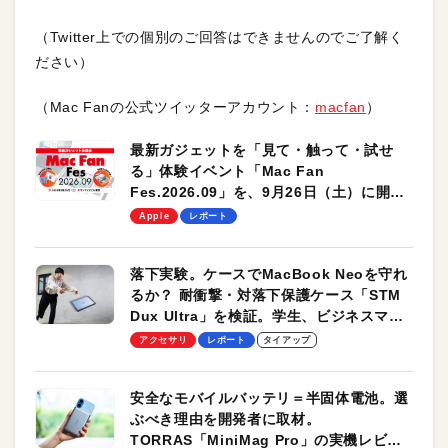
（Twitter上での個別のご回答はできませんのでご了解く
ださい）
（Mac Fanの公式ツイッターアカウント：
macfan
）
最新ガジェットを「見て・触って・試せ
る」体験イベント「Mac Fan
Fes.2026.09」を、9月26日（土）に開催
します！
Apple
レポート
落下実験。ケースでMacBook Neoを守れ
るか？ 耐衝撃・対落下保護ケース「STM
Dux Ultra」を検証。学生、ビジネスマン
のモバイルユースに最適！
アクセサリ
レポート
タイアップ
安全なモバイルバッテリ＝半固体電池。選
ぶべき理由を開発者に取材。
TORRAS「MiniMag Pro」の実機レビュ