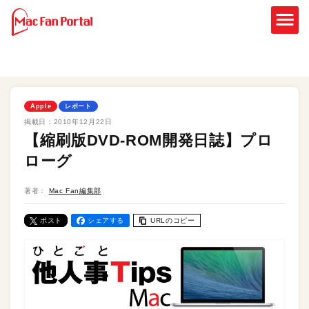
Apple
レポート
掲載日：
2010年12月22日
【縮刷版DVD-ROM開発日誌】プロ
ローグ
著者：
Mac Fan編集部
ポスト
シェアする
URLのコピー