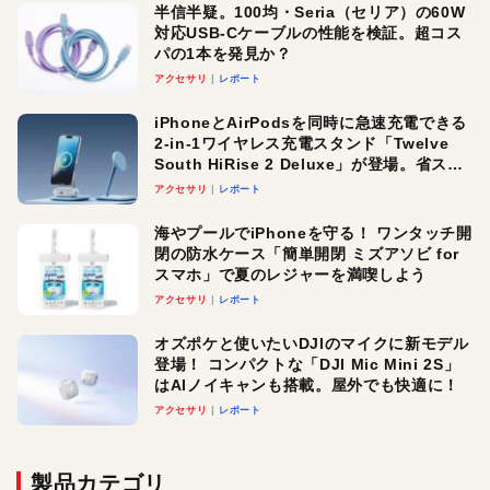
半信半疑。100均・Seria（セリア）の60W
対応USB-Cケーブルの性能を検証。超コス
パの1本を発見か？
アクセサリ
レポート
iPhoneとAirPodsを同時に急速充電できる
2-in-1ワイヤレス充電スタンド「Twelve
South HiRise 2 Deluxe」が登場。省スペ
ースでおしゃれに充電したい人にオスス
アクセサリ
レポート
メ！
海やプールでiPhoneを守る！ ワンタッチ開
閉の防水ケース「簡単開閉 ミズアソビ for
スマホ」で夏のレジャーを満喫しよう
アクセサリ
レポート
オズポケと使いたいDJIのマイクに新モデル
登場！ コンパクトな「DJI Mic Mini 2S」
はAIノイキャンも搭載。屋外でも快適に！
アクセサリ
レポート
製品カテゴリ