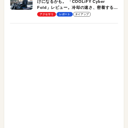
けになるかも。 「COOLiFY Cyber
Fold」レビュー。冷却の速さ、密着する冷
却プレート、シンプルな操作性がグッド！
アクセサリ
レポート
タイアップ