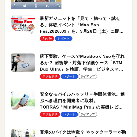
最新ガジェットを「見て・触って・試せ
る」体験イベント「Mac Fan
Fes.2026.09」を、9月26日（土）に開催
します！
Apple
レポート
落下実験。ケースでMacBook Neoを守れ
るか？ 耐衝撃・対落下保護ケース「STM
Dux Ultra」を検証。学生、ビジネスマン
のモバイルユースに最適！
アクセサリ
レポート
タイアップ
安全なモバイルバッテリ＝半固体電池。選
ぶべき理由を開発者に取材。
TORRAS「MiniMag Pro」の実機レビュ
ーも
アクセサリ
レポート
タイアップ
夏場のバイクは地獄？ ネッククーラーが助