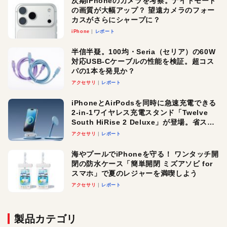
次期iPhoneのカメラを考察。ナイトモード
の画質が大幅アップ？ 望遠カメラのフォー
カスがさらにシャープに？
iPhone
レポート
半信半疑。100均・Seria（セリア）の60W
対応USB-Cケーブルの性能を検証。超コス
パの1本を発見か？
アクセサリ
レポート
iPhoneとAirPodsを同時に急速充電できる
2-in-1ワイヤレス充電スタンド「Twelve
South HiRise 2 Deluxe」が登場。省スペ
ースでおしゃれに充電したい人にオスス
アクセサリ
レポート
メ！
海やプールでiPhoneを守る！ ワンタッチ開
閉の防水ケース「簡単開閉 ミズアソビ for
スマホ」で夏のレジャーを満喫しよう
アクセサリ
レポート
製品カテゴリ