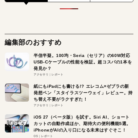
編集部のおすすめ
半信半疑。100均・Seria（セリア）の60W対応
USB-Cケーブルの性能を検証。超コスパの1本を
発見か？
アクセサリ
レポート
紙にもiPadにも書ける!? エレコム×ゼブラの新
発想ペン「スタイラスツーウェイ」レビュー。持
ち替え不要がラクすぎた！
アクセサリ
レポート
iOS 27（ベータ版）を試す。Siri AI、ショート
カットの自動作成ほか、期待大の便利機能5選。
iPhoneがAIの入り口になる未来はすぐそこ！
OS
レポート