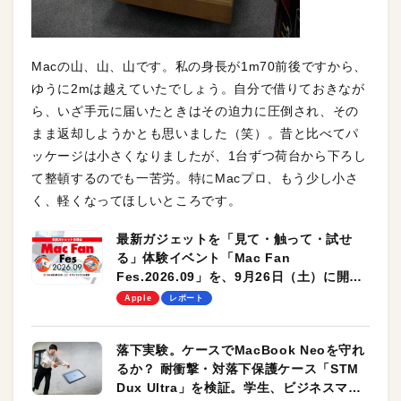
Macの山、山、山です。私の身長が1m70前後ですから、
ゆうに2mは越えていたでしょう。自分で借りておきなが
ら、いざ手元に届いたときはその迫力に圧倒され、その
まま返却しようかとも思いました（笑）。昔と比べてパ
ッケージは小さくなりましたが、1台ずつ荷台から下ろし
て整頓するのでも一苦労。特にMacプロ、もう少し小さ
く、軽くなってほしいところです。
最新ガジェットを「見て・触って・試せ
る」体験イベント「Mac Fan
Fes.2026.09」を、9月26日（土）に開催
します！
Apple
レポート
落下実験。ケースでMacBook Neoを守れ
るか？ 耐衝撃・対落下保護ケース「STM
Dux Ultra」を検証。学生、ビジネスマン