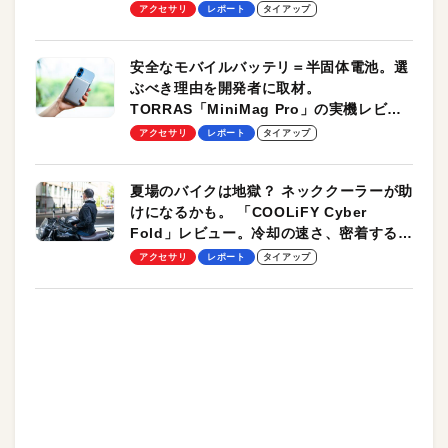
のモバイルユースに最適！
アクセサリ
レポート
タイアップ
安全なモバイルバッテリ＝半固体電池。選
ぶべき理由を開発者に取材。
TORRAS「MiniMag Pro」の実機レビュ
ーも
アクセサリ
レポート
タイアップ
夏場のバイクは地獄？ ネッククーラーが助
けになるかも。 「COOLiFY Cyber
Fold」レビュー。冷却の速さ、密着する冷
却プレート、シンプルな操作性がグッド！
アクセサリ
レポート
タイアップ