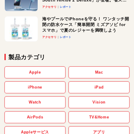
South HiRise 2 Deluxe」が登場。省スペ
ースでおしゃれに充電したい人にオスス
アクセサリ
レポート
メ！
海やプールでiPhoneを守る！ ワンタッチ開
閉の防水ケース「簡単開閉 ミズアソビ for
スマホ」で夏のレジャーを満喫しよう
アクセサリ
レポート
製品カテゴリ
Apple
Mac
iPhone
iPad
Watch
Vision
AirPods
TV&Home
Appleサービス
アプリ