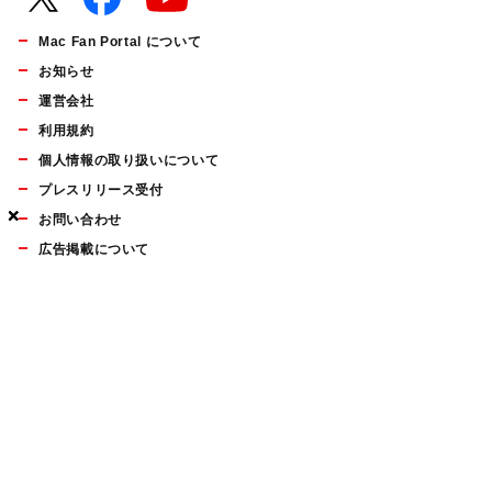
Mac Fan Portal について
お知らせ
運営会社
利用規約
個人情報の取り扱いについて
プレスリリース受付
×
×
×
お問い合わせ
広告掲載について
マイナビBOOKS
Mac Fan Portalの人気記事ランキングやおすすめ記事、編集部
員によるコラムなどをまとめたメールマガジンを毎週金曜日に
配信します。お気軽にご登録ください。
Mac Fan メールマガジン