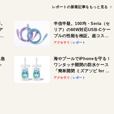
レポートの新着記事を
もっと見る
察。
半信半疑。100均・Seria（セ
ア
リア）の60W対応USB-Cケー
ーカ
ブルの性能を検証。超コスパ
の1本を発見か？
アクセサリ
レポート
に急
海やプールでiPhoneを守る！
レ
ワンタッチ開閉の防水ケース
「簡単開閉 ミズアソビ for ス
」が
マホ」で夏のレジャーを満喫
アクセサリ
レポート
れ
しよう
！