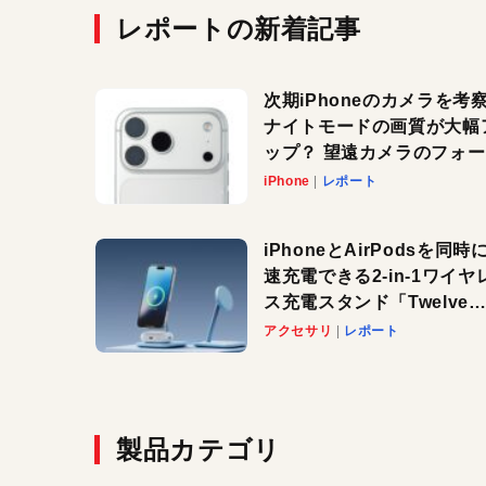
レポートの新着記事
次期iPhoneのカメラを考
ナイトモードの画質が大幅
ップ？ 望遠カメラのフォ
スがさらにシャープに？
iPhone
レポート
iPhoneとAirPodsを同時
速充電できる2-in-1ワイヤ
ス充電スタンド「Twelve
South HiRise 2 Deluxe
アクセサリ
レポート
登場。省スペースでおしゃ
に充電したい人にオススメ
製品カテゴリ