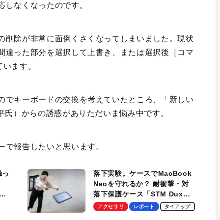
応しなくなったのです。
の削除が非常に面倒くさくなってしまいました。現状
間違った部分を選択して上書き、または選択後［コマ
ています。
のでキーボードの交換を考えていたところ、「新しい
小平氏）からの誘惑がありただいま悩み中です。
ーで報告したいと思います。
触っ
落下実験。ケースでMacBook
Neoを守れるか？ 耐衝撃・対
落下保護ケース「STM Dux
しま
Ultra」を検証。学生、ビジネ
アクセサリ
レポート
タイアップ
スマンのモバイルユースに最