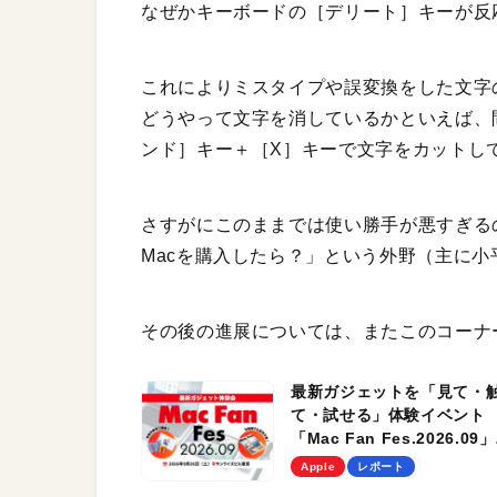
なぜかキーボードの［デリート］キーが反
これによりミスタイプや誤変換をした文字
どうやって文字を消しているかといえば、
ンド］キー＋［X］キーで文字をカットし
さすがにこのままでは使い勝手が悪すぎる
Macを購入したら？」という外野（主に
その後の進展については、またこのコーナ
最新ガジェットを「見て・
て・試せる」体験イベント
「Mac Fan Fes.2026.09」
を、9月26日（土）に開催
Apple
レポート
す！