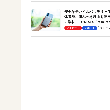
安全なモバイルバッテリ＝
体電池。選ぶべき理由を開
に取材。TORRAS「MiniM
Pro」の実機レビューも
アクセサリ
レポート
タイア