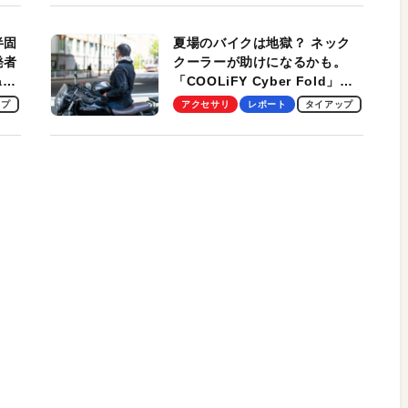
適！
半固
夏場のバイクは地獄？ ネック
発者
クーラーが助けになるかも。
ag
「COOLiFY Cyber Fold」レ
ビュー。冷却の速さ、密着する
ップ
アクセサリ
レポート
タイアップ
冷却プレート、シンプルな操作
性がグッド！