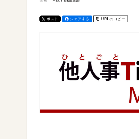
著者：
Mac Fan編集部
ポスト
シェアする
URLのコピー