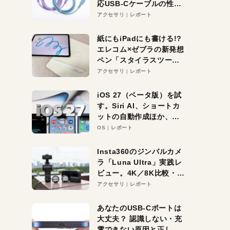
応USB-Cケーブルの性能
を検証。超コスパの1本を
アクセサリ
レポート
発見か？
紙にもiPadにも書ける!?
エレコム×ゼブラの新発想
ペン「スタイラスツーウ
ェイ」レビュー。持ち替
アクセサリ
レポート
え不要がラクすぎた！
iOS 27（ベータ版）を試
す。Siri AI、ショートカ
ットの自動作成ほか、期
待大の便利機能5選。
OS
レポート
iPhoneがAIの入り口にな
る未来はすぐそこ！
Insta360のジンバルカメ
ラ「Luna Ultra」実践レ
ビュー。4K／8K比較・ズ
ーム・夜間撮影をチェッ
アクセサリ
レポート
ク
あなたのUSB-Cポートは
大丈夫？ 認識しない・充
電できない原因と正しい