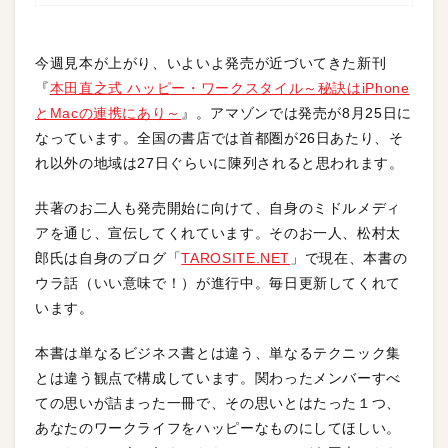
今週見本が上がり、いよいよ発売が近づいてきた新刊
『
本田直之式 ハッピー・ワークスタイル～秘訣はiPhone
とMacの連携にあり～
』。アマゾンでは発売が8月25日に
なっています。全国の書店では首都圏が26日あたり、そ
れ以外の地域は27日ぐらいに陳列されると思われます。
共著のお二人も発売開始に向けて、自身のミドルメディ
アを通じ、宣伝してくれています。そのお一人、松村太
郎氏は自身のブログ「
TAROSITE.NET
」で現在、本書の
ウラ話（いい意味で！）が進行中。毎日更新してくれて
います。
本書は単なるビジネス書とは違う、単なるテクニック集
とは違う観点で構成しています。関わったメンバーすべ
ての思いが詰まった一冊で、その思いとはたった１つ、
あなたのワークライフをハッピーなものにしてほしい。