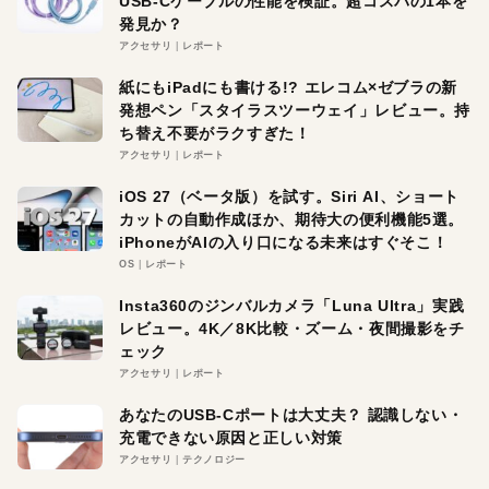
USB-Cケーブルの性能を検証。超コスパの1本を
発見か？
アクセサリ
レポート
紙にもiPadにも書ける!? エレコム×ゼブラの新
発想ペン「スタイラスツーウェイ」レビュー。持
ち替え不要がラクすぎた！
アクセサリ
レポート
iOS 27（ベータ版）を試す。Siri AI、ショート
カットの自動作成ほか、期待大の便利機能5選。
iPhoneがAIの入り口になる未来はすぐそこ！
OS
レポート
Insta360のジンバルカメラ「Luna Ultra」実践
レビュー。4K／8K比較・ズーム・夜間撮影をチ
ェック
アクセサリ
レポート
あなたのUSB-Cポートは大丈夫？ 認識しない・
充電できない原因と正しい対策
アクセサリ
テクノロジー