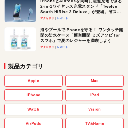
iPhoneとAirPodsを同時に急速充電できる
2-in-1ワイヤレス充電スタンド「Twelve
South HiRise 2 Deluxe」が登場。省スペ
ースでおしゃれに充電したい人にオスス
アクセサリ
レポート
メ！
海やプールでiPhoneを守る！ ワンタッチ開
閉の防水ケース「簡単開閉 ミズアソビ for
スマホ」で夏のレジャーを満喫しよう
アクセサリ
レポート
製品カテゴリ
Apple
Mac
iPhone
iPad
Watch
Vision
AirPods
TV&Home