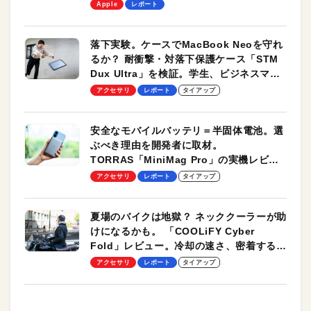
します！
Apple
レポート
落下実験。ケースでMacBook Neoを守れ
るか？ 耐衝撃・対落下保護ケース「STM
Dux Ultra」を検証。学生、ビジネスマン
のモバイルユースに最適！
アクセサリ
レポート
タイアップ
安全なモバイルバッテリ＝半固体電池。選
ぶべき理由を開発者に取材。
TORRAS「MiniMag Pro」の実機レビュ
ーも
アクセサリ
レポート
タイアップ
夏場のバイクは地獄？ ネッククーラーが助
けになるかも。 「COOLiFY Cyber
Fold」レビュー。冷却の速さ、密着する冷
却プレート、シンプルな操作性がグッド！
アクセサリ
レポート
タイアップ