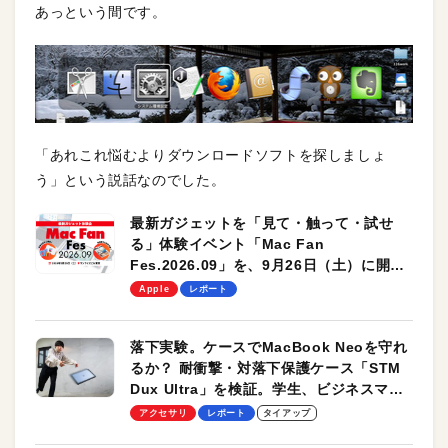
あっという間です。
「あれこれ悩むよりダウンロードソフトを探しましょ
う」という説話なのでした。
最新ガジェットを「見て・触って・試せ
る」体験イベント「Mac Fan
Fes.2026.09」を、9月26日（土）に開催
します！
Apple
レポート
落下実験。ケースでMacBook Neoを守れ
るか？ 耐衝撃・対落下保護ケース「STM
Dux Ultra」を検証。学生、ビジネスマン
のモバイルユースに最適！
アクセサリ
レポート
タイアップ