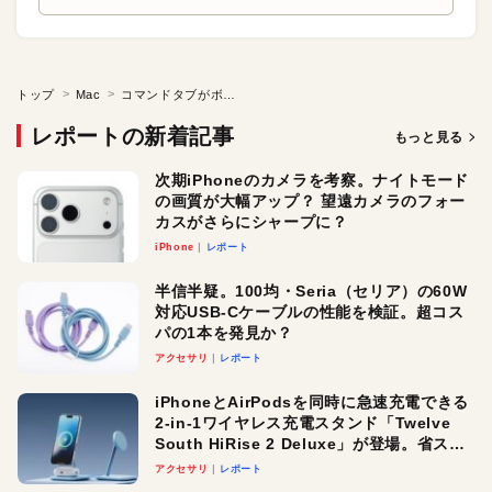
トップ
Mac
コマンドタブがボケボケ
レポートの新着記事
もっと見る
次期iPhoneのカメラを考察。ナイトモード
の画質が大幅アップ？ 望遠カメラのフォー
カスがさらにシャープに？
iPhone
レポート
半信半疑。100均・Seria（セリア）の60W
対応USB-Cケーブルの性能を検証。超コス
パの1本を発見か？
アクセサリ
レポート
iPhoneとAirPodsを同時に急速充電できる
2-in-1ワイヤレス充電スタンド「Twelve
South HiRise 2 Deluxe」が登場。省スペ
ースでおしゃれに充電したい人にオスス
アクセサリ
レポート
メ！