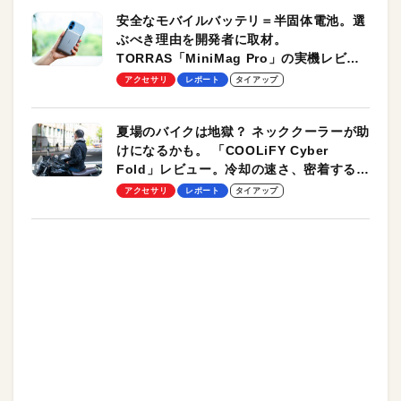
安全なモバイルバッテリ＝半固体電池。選
ぶべき理由を開発者に取材。
TORRAS「MiniMag Pro」の実機レビュ
ーも
アクセサリ
レポート
タイアップ
夏場のバイクは地獄？ ネッククーラーが助
けになるかも。 「COOLiFY Cyber
Fold」レビュー。冷却の速さ、密着する冷
却プレート、シンプルな操作性がグッド！
アクセサリ
レポート
タイアップ