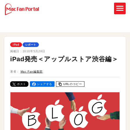
iPad
レポート
掲載日：
2010年5月28日
iPad発売＜アップルストア渋谷編＞
著者：
Mac Fan編集部
ポスト
シェアする
URLのコピー