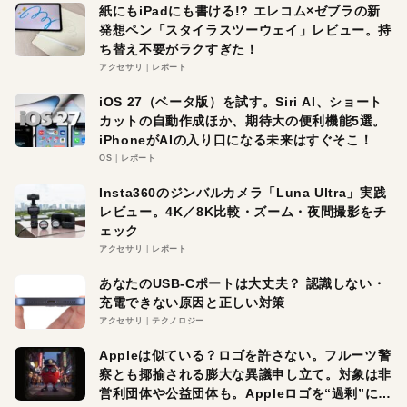
紙にもiPadにも書ける!? エレコム×ゼブラの新
発想ペン「スタイラスツーウェイ」レビュー。持
ち替え不要がラクすぎた！
アクセサリ
レポート
iOS 27（ベータ版）を試す。Siri AI、ショート
カットの自動作成ほか、期待大の便利機能5選。
iPhoneがAIの入り口になる未来はすぐそこ！
OS
レポート
Insta360のジンバルカメラ「Luna Ultra」実践
レビュー。4K／8K比較・ズーム・夜間撮影をチ
ェック
アクセサリ
レポート
あなたのUSB-Cポートは大丈夫？ 認識しない・
充電できない原因と正しい対策
アクセサリ
テクノロジー
Appleは似ている？ロゴを許さない。フルーツ警
察とも揶揄される膨大な異議申し立て。対象は非
営利団体や公益団体も。Appleロゴを“過剰”に守