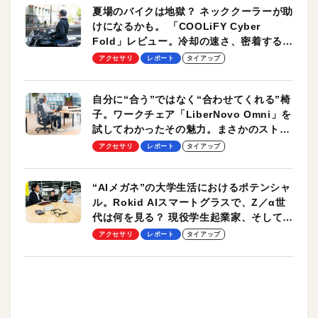
夏場のバイクは地獄？ ネッククーラーが助
けになるかも。 「COOLiFY Cyber
Fold」レビュー。冷却の速さ、密着する冷
却プレート、シンプルな操作性がグッド！
アクセサリ
レポート
タイアップ
自分に“合う”ではなく“合わせてくれる”椅
子。ワークチェア「LiberNovo Omni」を
試してわかったその魅力。まさかのストレ
ッチ機能も搭載
アクセサリ
レポート
タイアップ
“AIメガネ”の大学生活におけるポテンシャ
ル。Rokid AIスマートグラスで、Z／α世
代は何を見る？ 現役学生起業家、そして教
授による体験会レポート【PR】
アクセサリ
レポート
タイアップ