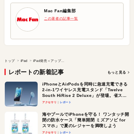
Mac Fan編集部
この著者の記事一覧
トップ
iPad
iPad発売＜アップルストア渋谷編＞
レポートの新着記事
もっと見る
iPhoneとAirPodsを同時に急速充電できる
2-in-1ワイヤレス充電スタンド「Twelve
South HiRise 2 Deluxe」が登場。省スペ
ースでおしゃれに充電したい人にオスス
アクセサリ
レポート
メ！
海やプールでiPhoneを守る！ ワンタッチ開
閉の防水ケース「簡単開閉 ミズアソビ for
スマホ」で夏のレジャーを満喫しよう
アクセサリ
レポート