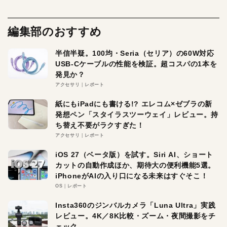
編集部のおすすめ
半信半疑。100均・Seria（セリア）の60W対応
USB-Cケーブルの性能を検証。超コスパの1本を
発見か？
アクセサリ
レポート
紙にもiPadにも書ける!? エレコム×ゼブラの新
発想ペン「スタイラスツーウェイ」レビュー。持
ち替え不要がラクすぎた！
アクセサリ
レポート
iOS 27（ベータ版）を試す。Siri AI、ショート
カットの自動作成ほか、期待大の便利機能5選。
iPhoneがAIの入り口になる未来はすぐそこ！
OS
レポート
Insta360のジンバルカメラ「Luna Ultra」実践
レビュー。4K／8K比較・ズーム・夜間撮影をチ
ェック