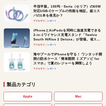
半信半疑。100均・Seria（セリア）の60W
対応USB-Cケーブルの性能を検証。超コス
パの1本を発見か？
アクセサリ
レポート
iPhoneとAirPodsを同時に急速充電できる
2-in-1ワイヤレス充電スタンド「Twelve
South HiRise 2 Deluxe」が登場。省スペ
ースでおしゃれに充電したい人にオスス
アクセサリ
レポート
メ！
海やプールでiPhoneを守る！ ワンタッチ開
閉の防水ケース「簡単開閉 ミズアソビ for
スマホ」で夏のレジャーを満喫しよう
アクセサリ
レポート
製品カテゴリ
Apple
Mac