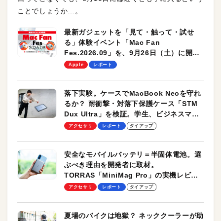
ことでしょうか…。
最新ガジェットを「見て・触って・試せ
る」体験イベント「Mac Fan
Fes.2026.09」を、9月26日（土）に開催
します！
Apple
レポート
落下実験。ケースでMacBook Neoを守れ
るか？ 耐衝撃・対落下保護ケース「STM
Dux Ultra」を検証。学生、ビジネスマン
のモバイルユースに最適！
アクセサリ
レポート
タイアップ
安全なモバイルバッテリ＝半固体電池。選
ぶべき理由を開発者に取材。
TORRAS「MiniMag Pro」の実機レビュ
ーも
アクセサリ
レポート
タイアップ
夏場のバイクは地獄？ ネッククーラーが助