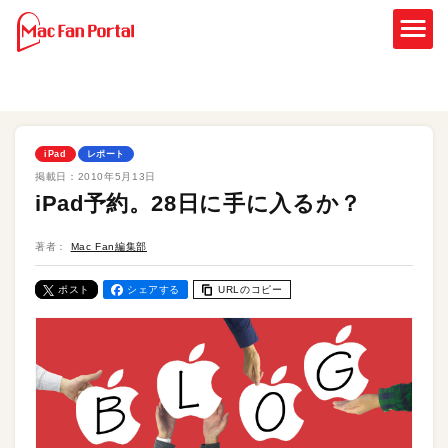
iPad
レポート
掲載日：
2010年5月13日
iPad予約。28日に手に入るか？
著者：
Mac Fan編集部
ポスト
シェアする
URLのコピー