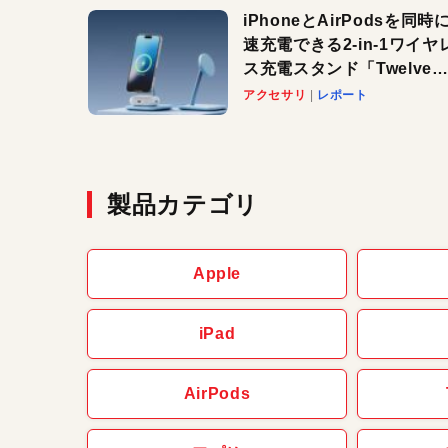
iPhoneとAirPodsを同時
速充電できる2-in-1ワイヤ
ス充電スタンド「Twelve
South HiRise 2 Deluxe
アクセサリ
レポート
登場。省スペースでおしゃ
に充電したい人にオススメ
製品カテゴリ
Apple
iPad
AirPods