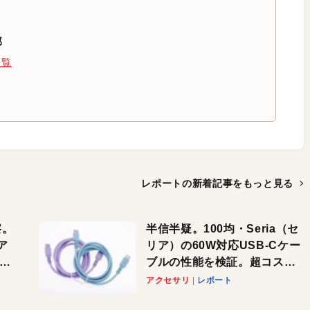
部
一覧
レポートの新着記事を
もっと見る
察。
半信半疑。100均・Seria（セ
ア
リア）の60W対応USB-Cケー
ーカ
ブルの性能を検証。超コスパ
の1本を発見か？
アクセサリ
レポート