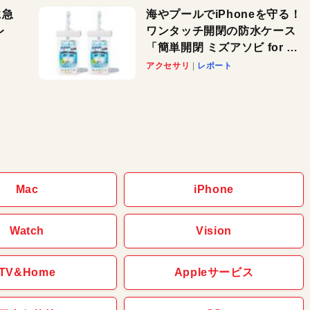
に急
海やプールでiPhoneを守る！
レ
ワンタッチ開閉の防水ケース
「簡単開閉 ミズアソビ for ス
」が
マホ」で夏のレジャーを満喫
アクセサリ
レポート
れ
しよう
！
Mac
iPhone
Watch
Vision
TV&Home
Appleサービス