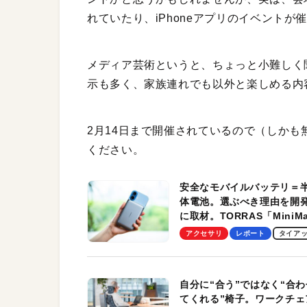
れていたり、iPhoneアプリのイベントが
メディア芸術というと、ちょっと小難しく
示も多く、家族連れでも以外と楽しめる内
2月14日まで開催されているので（しか
ください。
安全なモバイルバッテリ＝
体電池。選ぶべき理由を開
に取材。TORRAS「MiniM
Pro」の実機レビューも
アクセサリ
レポート
タイア
自分に“合う”ではなく“合わ
てくれる”椅子。ワークチェ