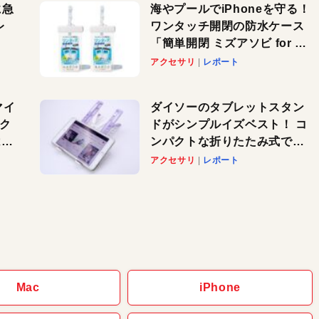
に急
海やプールでiPhoneを守る！
レ
ワンタッチ開閉の防水ケース
「簡単開閉 ミズアソビ for ス
」が
マホ」で夏のレジャーを満喫
アクセサリ
レポート
れ
しよう
！
マイ
ダイソーのタブレットスタン
パク
ドがシンプルイズベスト！ コ
AI
ンパクトな折りたたみ式でノ
も
ートパソコンにも対応。カラ
アクセサリ
レポート
バリ4つで選べる楽しさも
Mac
iPhone