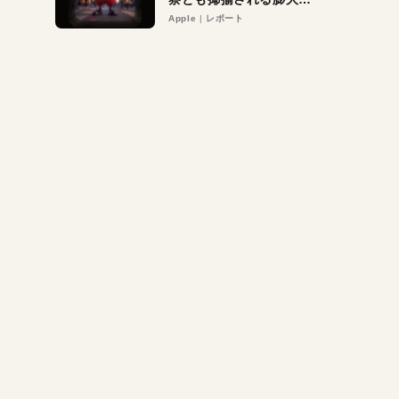
異議申し立て。対象は非
Apple
レポート
営利団体や公益団体も。
Appleロゴを“過剰”に守
る理由とは