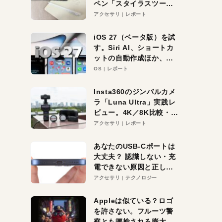
ペン「スタイラスツーウ
ェイ」レビュー。持ち替
アクセサリ
レポート
え不要がラクすぎた！
iOS 27（ベータ版）を試
す。Siri AI、ショートカ
ットの自動作成ほか、期
待大の便利機能5選。
OS
レポート
iPhoneがAIの入り口にな
る未来はすぐそこ！
Insta360のジンバルカメ
ラ「Luna Ultra」実践レ
ビュー。4K／8K比較・ズ
ーム・夜間撮影をチェッ
アクセサリ
レポート
ク
あなたのUSB-Cポートは
大丈夫？ 認識しない・充
電できない原因と正しい
対策
アクセサリ
テクノロジー
Appleは似ている？ロゴ
を許さない。フルーツ警
察とも揶揄される膨大な