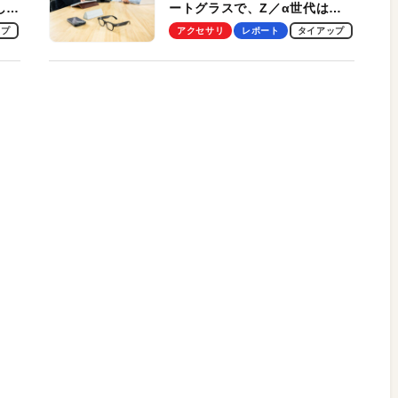
試して
ートグラスで、Z／α世代は何
のス
を見る？ 現役学生起業家、そ
ップ
アクセサリ
レポート
タイアップ
して教授による体験会レポート
【PR】