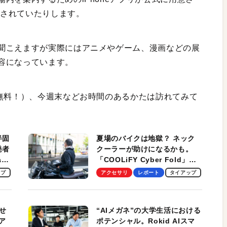
催されていたりします。
聞こえますが実際にはアニメやゲーム、漫画などの展
容になっています。
も無料！）、今週末などお時間のあるかたは訪れてみて
半固
夏場のバイクは地獄？ ネック
発者
クーラーが助けになるかも。
ag
「COOLiFY Cyber Fold」レ
ビュー。冷却の速さ、密着する
ップ
アクセサリ
レポート
タイアップ
冷却プレート、シンプルな操作
性がグッド！
せ
“AIメガネ”の大学生活における
ア
ポテンシャル。Rokid AIスマ