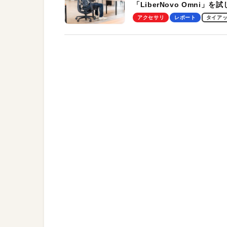
「LiberNovo Omni」を
わかったその魅力。まさか
アクセサリ
レポート
タイア
トレッチ機能も搭載