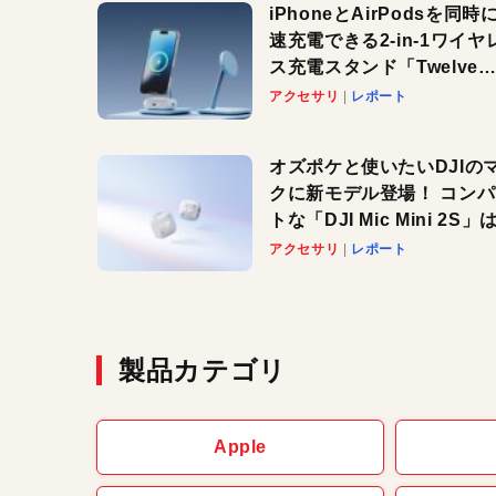
iPhoneとAirPodsを同時
速充電できる2-in-1ワイヤ
ス充電スタンド「Twelve
South HiRise 2 Deluxe
アクセサリ
レポート
登場。省スペースでおしゃ
に充電したい人にオススメ
オズポケと使いたいDJIの
クに新モデル登場！ コン
トな「DJI Mic Mini 2S」は
ノイキャンも搭載。屋外で
アクセサリ
レポート
快適に！
製品カテゴリ
Apple