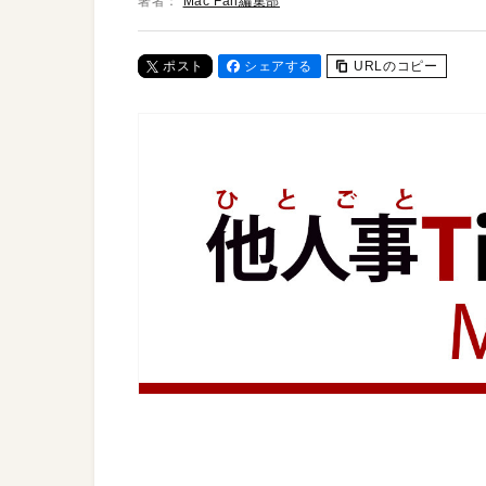
著者：
Mac Fan編集部
ポスト
シェアする
URLのコピー