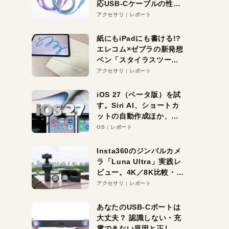
応USB-Cケーブルの性能
を検証。超コスパの1本を
アクセサリ
レポート
発見か？
紙にもiPadにも書ける!?
エレコム×ゼブラの新発想
ペン「スタイラスツーウ
ェイ」レビュー。持ち替
アクセサリ
レポート
え不要がラクすぎた！
iOS 27（ベータ版）を試
す。Siri AI、ショートカ
ットの自動作成ほか、期
待大の便利機能5選。
OS
レポート
iPhoneがAIの入り口にな
る未来はすぐそこ！
Insta360のジンバルカメ
ラ「Luna Ultra」実践レ
ビュー。4K／8K比較・ズ
ーム・夜間撮影をチェッ
アクセサリ
レポート
ク
あなたのUSB-Cポートは
大丈夫？ 認識しない・充
電できない原因と正しい