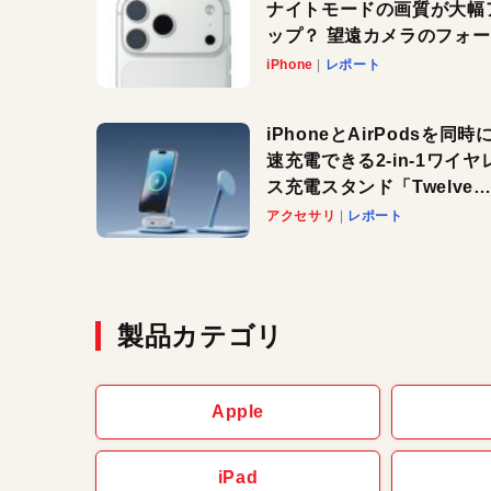
ナイトモードの画質が大幅
ップ？ 望遠カメラのフォ
スがさらにシャープに？
iPhone
レポート
iPhoneとAirPodsを同時
速充電できる2-in-1ワイヤ
ス充電スタンド「Twelve
South HiRise 2 Deluxe
アクセサリ
レポート
登場。省スペースでおしゃ
に充電したい人にオススメ
製品カテゴリ
Apple
iPad