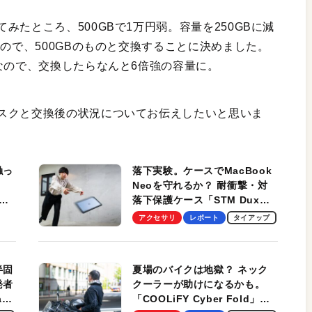
たところ、500GBで1万円弱。容量を250GBに減
なので、500GBのものと交換することに決めました。
なので、交換したらなんと6倍強の容量に。
スクと交換後の状況についてお伝えしたいと思いま
触っ
落下実験。ケースでMacBook
Neoを守れるか？ 耐衝撃・対
落下保護ケース「STM Dux
しま
Ultra」を検証。学生、ビジネ
アクセサリ
レポート
タイアップ
スマンのモバイルユースに最
適！
半固
夏場のバイクは地獄？ ネック
発者
クーラーが助けになるかも。
ag
「COOLiFY Cyber Fold」レ