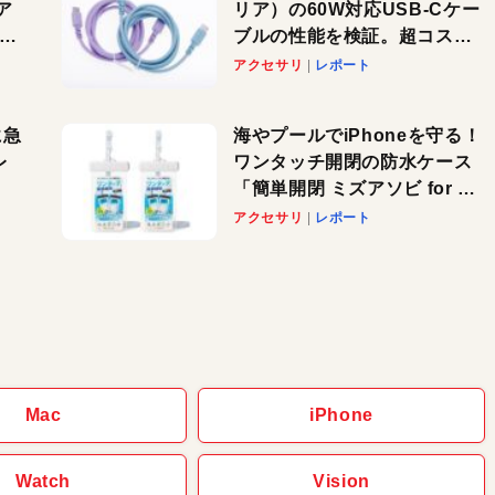
ア
リア）の60W対応USB-Cケー
ーカ
ブルの性能を検証。超コスパ
の1本を発見か？
アクセサリ
レポート
に急
海やプールでiPhoneを守る！
レ
ワンタッチ開閉の防水ケース
「簡単開閉 ミズアソビ for ス
」が
マホ」で夏のレジャーを満喫
アクセサリ
レポート
れ
しよう
！
Mac
iPhone
Watch
Vision