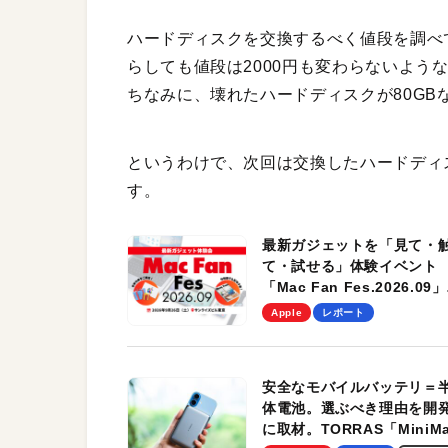
ハードディスクを交換するべく値段を調べてみ
らしても値段は2000円も変わらないよう
ちなみに、壊れたハードディスクが80GB
というわけで、次回は交換したハードディ
す。
最新ガジェットを「見て・
て・試せる」体験イベント
「Mac Fan Fes.2026.09」
を、9月26日（土）に開催
Apple
レポート
す！
安全なモバイルバッテリ＝
体電池。選ぶべき理由を開
に取材。TORRAS「MiniM