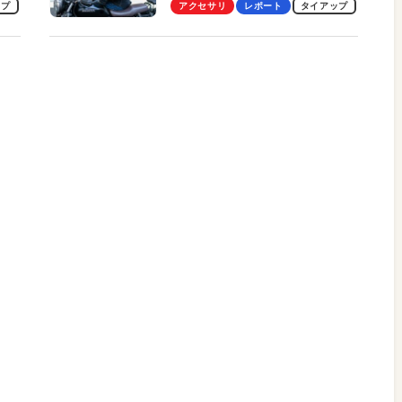
ビュー。冷却の速さ、密着する
ップ
アクセサリ
レポート
タイアップ
冷却プレート、シンプルな操作
性がグッド！