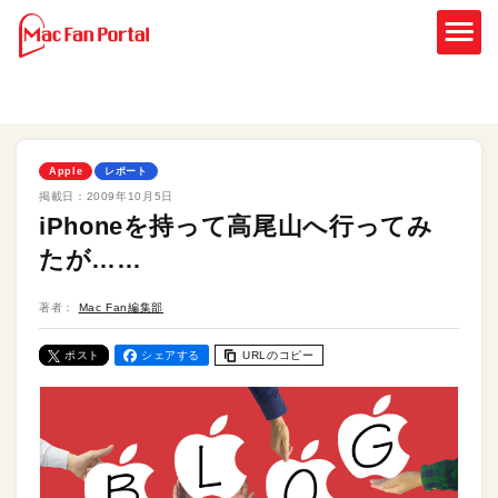
Apple
レポート
掲載日：
2009年10月5日
iPhoneを持って高尾山へ行ってみ
たが……
著者：
Mac Fan編集部
ポスト
シェアする
URLのコピー