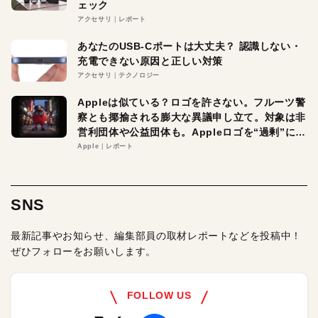
ェック
アクセサリ
レポート
あなたのUSB-Cポートは大丈夫？ 認識しない・
充電できない原因と正しい対策
アクセサリ
テクノロジー
Appleは似ている？ロゴを許さない。フルーツ警
察とも揶揄される膨大な異議申し立て。対象は非
営利団体や公益団体も。Appleロゴを“過剰”に守
る理由とは
Apple
レポート
SNS
最新記事やお知らせ、編集部員の取材レポートなどを投稿中！
ぜひフォローをお願いします。
FOLLOW US