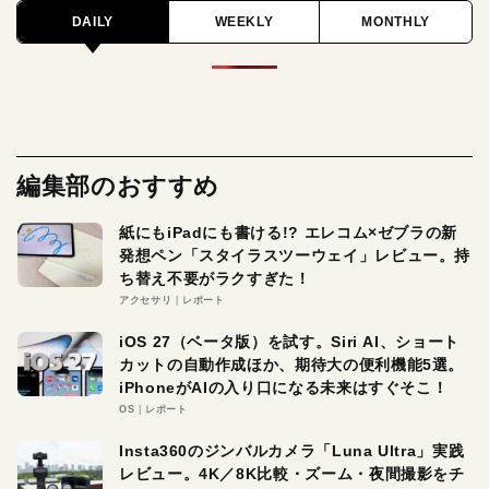
DAILY
WEEKLY
MONTHLY
編集部のおすすめ
紙にもiPadにも書ける!? エレコム×ゼブラの新
発想ペン「スタイラスツーウェイ」レビュー。持
ち替え不要がラクすぎた！
アクセサリ
レポート
iOS 27（ベータ版）を試す。Siri AI、ショート
カットの自動作成ほか、期待大の便利機能5選。
iPhoneがAIの入り口になる未来はすぐそこ！
OS
レポート
Insta360のジンバルカメラ「Luna Ultra」実践
レビュー。4K／8K比較・ズーム・夜間撮影をチ