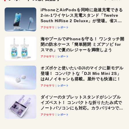
iPhoneとAirPodsを同時に急速充電できる
2-in-1ワイヤレス充電スタンド「Twelve
South HiRise 2 Deluxe」が登場。省スペ
ースでおしゃれに充電したい人にオスス
アクセサリ
レポート
メ！
海やプールでiPhoneを守る！ ワンタッチ開
閉の防水ケース「簡単開閉 ミズアソビ for
スマホ」で夏のレジャーを満喫しよう
アクセサリ
レポート
オズポケと使いたいDJIのマイクに新モデル
登場！ コンパクトな「DJI Mic Mini 2S」
はAIノイキャンも搭載。屋外でも快適に！
アクセサリ
レポート
ダイソーのタブレットスタンドがシンプル
イズベスト！ コンパクトな折りたたみ式で
ノートパソコンにも対応。カラバリ4つで選
べる楽しさも
アクセサリ
レポート