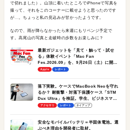
で切れました）。山頂に着いたところでiPhoneで写真を
撮って、それをこのコーナーに載せようと思ったのです
が…。ちょっと私の見込みが甘かったようです。
なので、雨が降らなかったら来週にもリベンジ予定で
す。高尾山の写真と走破時の歩数をお楽しみに？
最新ガジェットを「見て・触って・試せ
る」体験イベント「Mac Fan
Fes.2026.09」を、9月26日（土）に開催
します！
Apple
レポート
落下実験。ケースでMacBook Neoを守れ
るか？ 耐衝撃・対落下保護ケース「STM
Dux Ultra」を検証。学生、ビジネスマン
のモバイルユースに最適！
アクセサリ
レポート
タイアップ
安全なモバイルバッテリ＝半固体電池。選
ぶべき理由を開発者に取材。