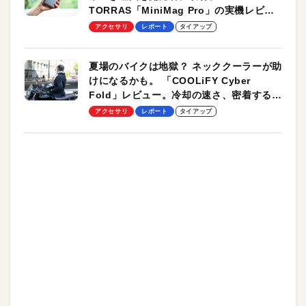
TORRAS「MiniMag Pro」の実機レビュ
ーも
アクセサリ
レポート
タイアップ
夏場のバイクは地獄？ ネッククーラーが助
けになるかも。 「COOLiFY Cyber
Fold」レビュー。冷却の速さ、密着する冷
却プレート、シンプルな操作性がグッド！
アクセサリ
レポート
タイアップ