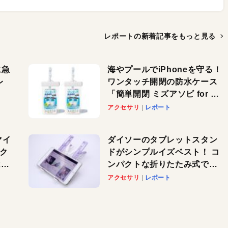
レポートの新着記事を
もっと見る
に急
海やプールでiPhoneを守る！
レ
ワンタッチ開閉の防水ケース
「簡単開閉 ミズアソビ for ス
」が
マホ」で夏のレジャーを満喫
アクセサリ
レポート
れ
しよう
！
マイ
ダイソーのタブレットスタン
パク
ドがシンプルイズベスト！ コ
AI
ンパクトな折りたたみ式でノ
も
ートパソコンにも対応。カラ
アクセサリ
レポート
バリ4つで選べる楽しさも