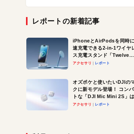
レポートの新着記事
iPhoneとAirPodsを同時
速充電できる2-in-1ワイヤ
ス充電スタンド「Twelve
South HiRise 2 Deluxe
アクセサリ
レポート
登場。省スペースでおしゃ
に充電したい人にオススメ
オズポケと使いたいDJIの
クに新モデル登場！ コン
トな「DJI Mic Mini 2S」は
ノイキャンも搭載。屋外で
アクセサリ
レポート
快適に！