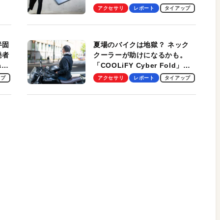
しま
Ultra」を検証。学生、ビジネ
アクセサリ
レポート
タイアップ
スマンのモバイルユースに最
適！
半固
夏場のバイクは地獄？ ネック
発者
クーラーが助けになるかも。
ag
「COOLiFY Cyber Fold」レ
ビュー。冷却の速さ、密着する
ップ
アクセサリ
レポート
タイアップ
冷却プレート、シンプルな操作
性がグッド！