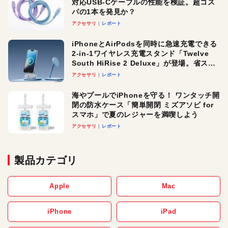
対応USB-Cケーブルの性能を検証。超コス
パの1本を発見か？
アクセサリ
レポート
iPhoneとAirPodsを同時に急速充電できる
2-in-1ワイヤレス充電スタンド「Twelve
South HiRise 2 Deluxe」が登場。省スペ
ースでおしゃれに充電したい人にオスス
アクセサリ
レポート
メ！
海やプールでiPhoneを守る！ ワンタッチ開
閉の防水ケース「簡単開閉 ミズアソビ for
スマホ」で夏のレジャーを満喫しよう
アクセサリ
レポート
製品カテゴリ
Apple
Mac
iPhone
iPad