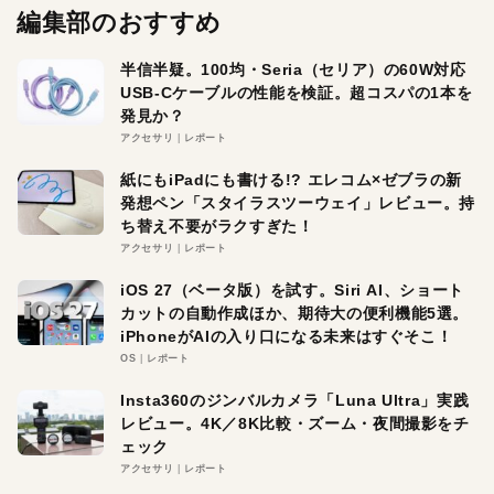
編集部のおすすめ
半信半疑。100均・Seria（セリア）の60W対応
USB-Cケーブルの性能を検証。超コスパの1本を
発見か？
アクセサリ
レポート
紙にもiPadにも書ける!? エレコム×ゼブラの新
発想ペン「スタイラスツーウェイ」レビュー。持
ち替え不要がラクすぎた！
アクセサリ
レポート
iOS 27（ベータ版）を試す。Siri AI、ショート
カットの自動作成ほか、期待大の便利機能5選。
iPhoneがAIの入り口になる未来はすぐそこ！
OS
レポート
Insta360のジンバルカメラ「Luna Ultra」実践
レビュー。4K／8K比較・ズーム・夜間撮影をチ
ェック
アクセサリ
レポート