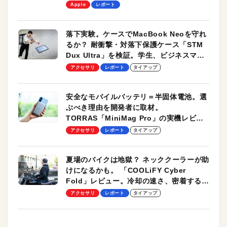
します！
Apple
レポート
落下実験。ケースでMacBook Neoを守れ
るか？ 耐衝撃・対落下保護ケース「STM
Dux Ultra」を検証。学生、ビジネスマン
のモバイルユースに最適！
アクセサリ
レポート
タイアップ
安全なモバイルバッテリ＝半固体電池。選
ぶべき理由を開発者に取材。
TORRAS「MiniMag Pro」の実機レビュ
ーも
アクセサリ
レポート
タイアップ
夏場のバイクは地獄？ ネッククーラーが助
けになるかも。 「COOLiFY Cyber
Fold」レビュー。冷却の速さ、密着する冷
却プレート、シンプルな操作性がグッド！
アクセサリ
レポート
タイアップ