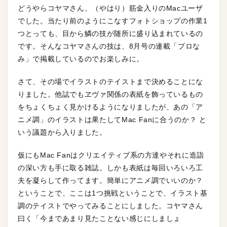
どうやらコヤマさん、（やはり）筋金入りのMacユーザ
でした。当たり前のようにこなすフォトショップの作業1
つとっても、目から鱗の技が随所に盛り込まれているの
です。そんなコヤマさんの技は、8月号の連載「プロな
み」で掲載しているのでお楽しみに。
さて、その場でイラストのテイストまで決めることにな
りました。他誌でもヱヴァ関係の表紙を飾っているもの
をちょくちょく見かけるようになりましたが、あの「ア
ニメ調」のイラストは果たしてMac Fanに合うのか？ と
いう議題から入りました。
仮にもMac Fanはクリエイティブ系の方達やそれに造詣
の深い方も手に取る雑誌。しかも表紙は毎回いろいろ工
夫を凝らして作ってます。簡単にアニメ調でいいのか？
ということで、ここは1つ挑戦ということで、イラスト基
調のテイストでやってみることにしました。コヤマさん
曰く「今まであまり見たことない感じにしましょ