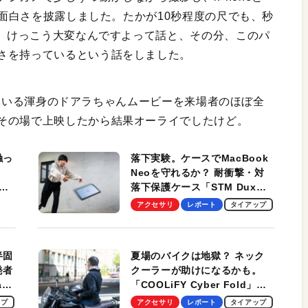
との面白さを披露しました。たかが10秒程度の尺でも、秒
で、けっこう大変なんですよって話と、その分、このパ
さを持っているという話をしました。
ている渾身のドアラちゃんムービーを来場者のほぼ全
その場で上映したから結果オーライでしたけど。
触っ
落下実験。ケースでMacBook
Neoを守れるか？ 耐衝撃・対
落下保護ケース「STM Dux
しま
Ultra」を検証。学生、ビジネ
アクセサリ
レポート
タイアップ
スマンのモバイルユースに最
適！
半固
夏場のバイクは地獄？ ネック
発者
クーラーが助けになるかも。
ag
「COOLiFY Cyber Fold」レ
ビュー。冷却の速さ、密着する
ップ
アクセサリ
レポート
タイアップ