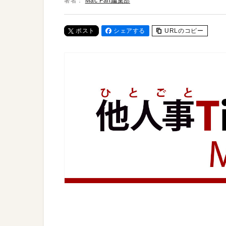
著者：
Mac Fan編集部
ポスト
シェアする
URLのコピー