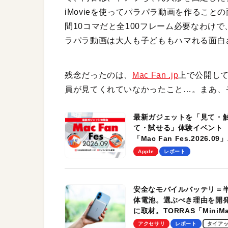
iMovieを使ってパラパラ動画を作るこ
間10コマだと全100フレーム必要なわけ
ラパラ動画は大人も子どももハマれる面白
残念だったのは、
Mac Fan .jp
上で公開し
員が見てくれていなかったこと…。まあ、
最新ガジェットを「見て・
て・試せる」体験イベント
「Mac Fan Fes.2026.09」
を、9月26日（土）に開催
Apple
レポート
す！
安全なモバイルバッテリ＝
体電池。選ぶべき理由を開
に取材。TORRAS「MiniM
Pro」の実機レビューも
アクセサリ
レポート
タイア