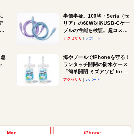
察。
半信半疑。100均・Seria（セ
ア
リア）の60W対応USB-Cケー
ーカ
ブルの性能を検証。超コスパ
の1本を発見か？
アクセサリ
レポート
に急
海やプールでiPhoneを守る！
レ
ワンタッチ開閉の防水ケース
「簡単開閉 ミズアソビ for ス
」が
マホ」で夏のレジャーを満喫
アクセサリ
レポート
れ
しよう
！
Mac
iPhone