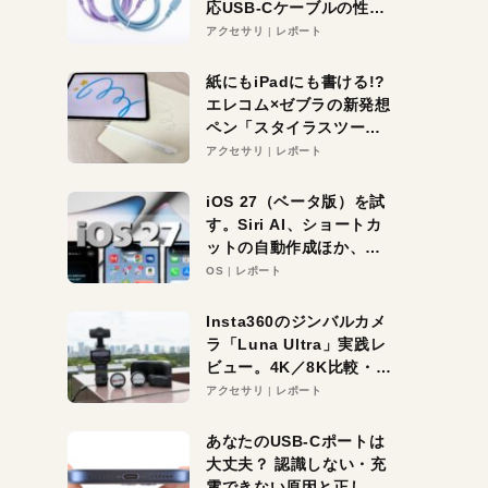
応USB-Cケーブルの性能
を検証。超コスパの1本を
アクセサリ
レポート
発見か？
紙にもiPadにも書ける!?
エレコム×ゼブラの新発想
ペン「スタイラスツーウ
ェイ」レビュー。持ち替
アクセサリ
レポート
え不要がラクすぎた！
iOS 27（ベータ版）を試
す。Siri AI、ショートカ
ットの自動作成ほか、期
待大の便利機能5選。
OS
レポート
iPhoneがAIの入り口にな
る未来はすぐそこ！
Insta360のジンバルカメ
ラ「Luna Ultra」実践レ
ビュー。4K／8K比較・ズ
ーム・夜間撮影をチェッ
アクセサリ
レポート
ク
あなたのUSB-Cポートは
大丈夫？ 認識しない・充
電できない原因と正しい