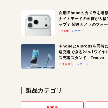
次期iPhoneのカメラを考
ナイトモードの画質が大幅
ップ？ 望遠カメラのフォ
スがさらにシャープに？
iPhone
レポート
iPhoneとAirPodsを同時
速充電できる2-in-1ワイヤ
ス充電スタンド「Twelve
South HiRise 2 Deluxe
アクセサリ
レポート
登場。省スペースでおしゃ
に充電したい人にオススメ
製品カテゴリ
Apple