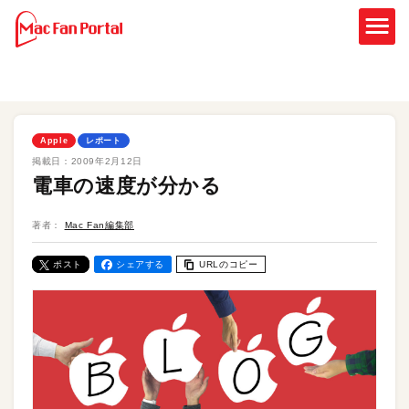
Apple
レポート
掲載日：
2009年2月12日
電車の速度が分かる
著者：
Mac Fan編集部
ポスト
シェアする
URLのコピー