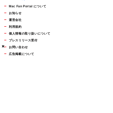
Mac Fan Portal について
お知らせ
運営会社
利用規約
個人情報の取り扱いについて
プレスリリース受付
×
×
×
お問い合わせ
広告掲載について
マイナビBOOKS
Mac Fan Portalの人気記事ランキングやおすすめ記事、編集部
員によるコラムなどをまとめたメールマガジンを毎週金曜日に
配信します。お気軽にご登録ください。
Mac Fan メールマガジン