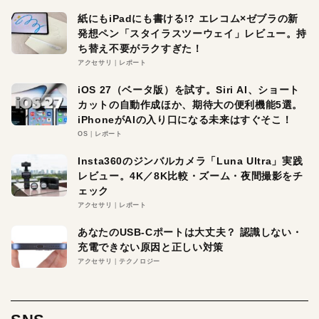
紙にもiPadにも書ける!? エレコム×ゼブラの新
発想ペン「スタイラスツーウェイ」レビュー。持
ち替え不要がラクすぎた！
アクセサリ
レポート
iOS 27（ベータ版）を試す。Siri AI、ショート
カットの自動作成ほか、期待大の便利機能5選。
iPhoneがAIの入り口になる未来はすぐそこ！
OS
レポート
Insta360のジンバルカメラ「Luna Ultra」実践
レビュー。4K／8K比較・ズーム・夜間撮影をチ
ェック
アクセサリ
レポート
あなたのUSB-Cポートは大丈夫？ 認識しない・
充電できない原因と正しい対策
アクセサリ
テクノロジー