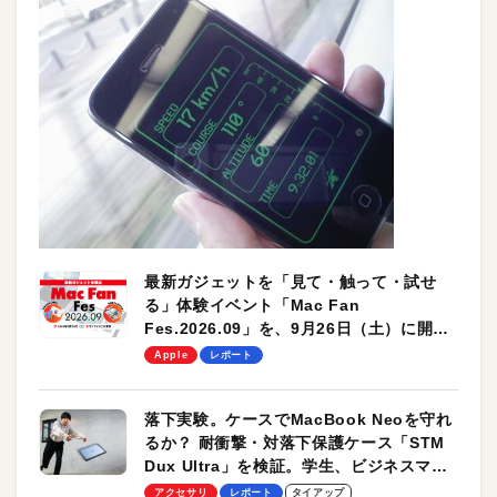
最新ガジェットを「見て・触って・試せ
る」体験イベント「Mac Fan
Fes.2026.09」を、9月26日（土）に開催
します！
Apple
レポート
落下実験。ケースでMacBook Neoを守れ
るか？ 耐衝撃・対落下保護ケース「STM
Dux Ultra」を検証。学生、ビジネスマン
のモバイルユースに最適！
アクセサリ
レポート
タイアップ