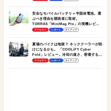
安全なモバイルバッテリ＝半固体電池。選
ぶべき理由を開発者に取材。
TORRAS「MiniMag Pro」の実機レビュ
ーも
アクセサリ
レポート
タイアップ
夏場のバイクは地獄？ ネッククーラーが助
けになるかも。 「COOLiFY Cyber
Fold」レビュー。冷却の速さ、密着する冷
却プレート、シンプルな操作性がグッド！
アクセサリ
レポート
タイアップ