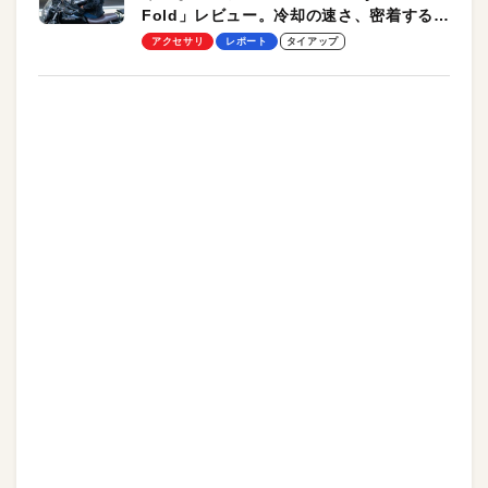
Fold」レビュー。冷却の速さ、密着する冷
却プレート、シンプルな操作性がグッド！
アクセサリ
レポート
タイアップ