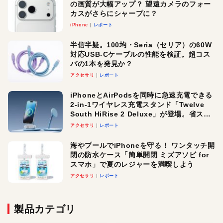
の画質が大幅アップ？ 望遠カメラのフォー
カスがさらにシャープに？
iPhone
レポート
半信半疑。100均・Seria（セリア）の60W
対応USB-Cケーブルの性能を検証。超コス
パの1本を発見か？
アクセサリ
レポート
iPhoneとAirPodsを同時に急速充電できる
2-in-1ワイヤレス充電スタンド「Twelve
South HiRise 2 Deluxe」が登場。省スペ
ースでおしゃれに充電したい人にオスス
アクセサリ
レポート
メ！
海やプールでiPhoneを守る！ ワンタッチ開
閉の防水ケース「簡単開閉 ミズアソビ for
スマホ」で夏のレジャーを満喫しよう
アクセサリ
レポート
製品カテゴリ