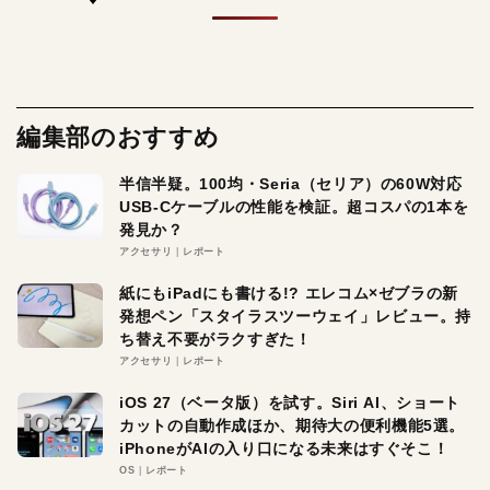
編集部のおすすめ
半信半疑。100均・Seria（セリア）の60W対応
USB-Cケーブルの性能を検証。超コスパの1本を
発見か？
アクセサリ
レポート
紙にもiPadにも書ける!? エレコム×ゼブラの新
発想ペン「スタイラスツーウェイ」レビュー。持
ち替え不要がラクすぎた！
アクセサリ
レポート
iOS 27（ベータ版）を試す。Siri AI、ショート
カットの自動作成ほか、期待大の便利機能5選。
iPhoneがAIの入り口になる未来はすぐそこ！
OS
レポート