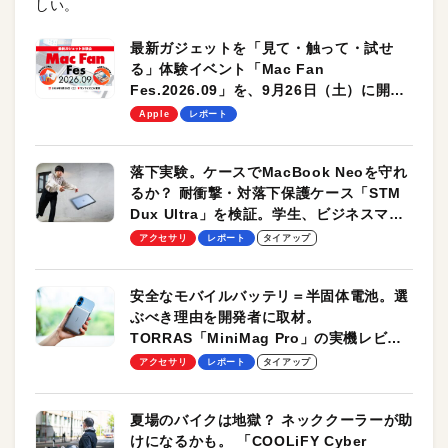
しい。
最新ガジェットを「見て・触って・試せ
る」体験イベント「Mac Fan
Fes.2026.09」を、9月26日（土）に開催
します！
Apple
レポート
落下実験。ケースでMacBook Neoを守れ
るか？ 耐衝撃・対落下保護ケース「STM
Dux Ultra」を検証。学生、ビジネスマン
のモバイルユースに最適！
アクセサリ
レポート
タイアップ
安全なモバイルバッテリ＝半固体電池。選
ぶべき理由を開発者に取材。
TORRAS「MiniMag Pro」の実機レビュ
ーも
アクセサリ
レポート
タイアップ
夏場のバイクは地獄？ ネッククーラーが助
けになるかも。 「COOLiFY Cyber