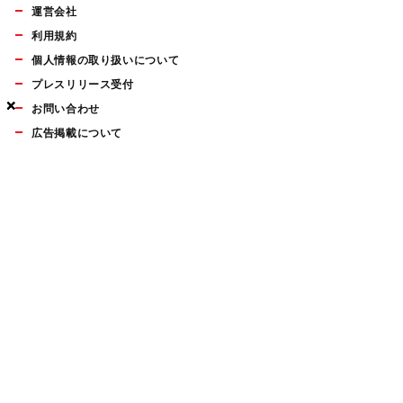
運営会社
利用規約
個人情報の取り扱いについて
プレスリリース受付
×
×
×
お問い合わせ
広告掲載について
マイナビBOOKS
Mac Fan Portalの人気記事ランキングやおすすめ記事、編集部
員によるコラムなどをまとめたメールマガジンを毎週金曜日に
配信します。お気軽にご登録ください。
Mac Fan メールマガジン
無料登録はこちら