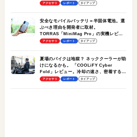
のモバイルユースに最適！
アクセサリ
レポート
タイアップ
安全なモバイルバッテリ＝半固体電池。選
ぶべき理由を開発者に取材。
TORRAS「MiniMag Pro」の実機レビュ
ーも
アクセサリ
レポート
タイアップ
夏場のバイクは地獄？ ネッククーラーが助
けになるかも。 「COOLiFY Cyber
Fold」レビュー。冷却の速さ、密着する冷
却プレート、シンプルな操作性がグッド！
アクセサリ
レポート
タイアップ