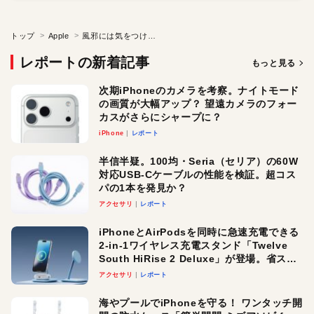
トップ
Apple
風邪には気をつけましょう
レポートの新着記事
もっと見る
次期iPhoneのカメラを考察。ナイトモード
の画質が大幅アップ？ 望遠カメラのフォー
カスがさらにシャープに？
iPhone
レポート
半信半疑。100均・Seria（セリア）の60W
対応USB-Cケーブルの性能を検証。超コス
パの1本を発見か？
アクセサリ
レポート
iPhoneとAirPodsを同時に急速充電できる
2-in-1ワイヤレス充電スタンド「Twelve
South HiRise 2 Deluxe」が登場。省スペ
ースでおしゃれに充電したい人にオスス
アクセサリ
レポート
メ！
海やプールでiPhoneを守る！ ワンタッチ開