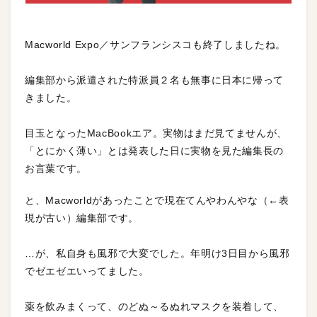
Macworld Expo／サンフランシスコも終了しましたね。
編集部から派遣された特派員２名も無事に日本に帰って
きました。
目玉となったMacBookエア。実物はまだ見てませんが、
「とにかく薄い」とは発表した日に実物を見た編集長の
お言葉です。
と、Macworldがあったことで現在てんやわんやな（←表
現が古い）編集部です。
…が、私自身も風邪で大変でした。年明け3日目から風邪
でゼエゼエいってました。
薬を飲みまくって、のどぬ～るぬれマスクを装着して、