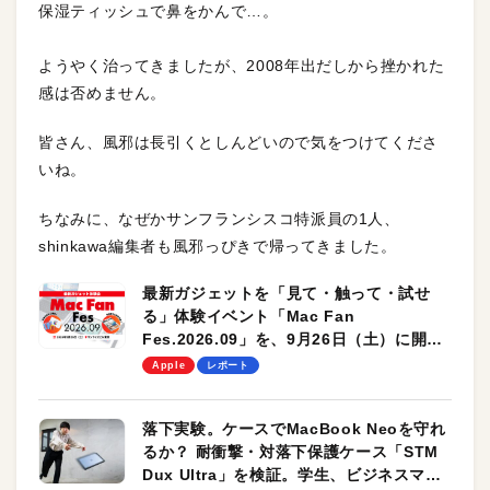
保湿ティッシュで鼻をかんで…。
ようやく治ってきましたが、2008年出だしから挫かれた
感は否めません。
皆さん、風邪は長引くとしんどいので気をつけてくださ
いね。
ちなみに、なぜかサンフランシスコ特派員の1人、
shinkawa編集者も風邪っぴきで帰ってきました。
最新ガジェットを「見て・触って・試せ
る」体験イベント「Mac Fan
Fes.2026.09」を、9月26日（土）に開催
します！
Apple
レポート
落下実験。ケースでMacBook Neoを守れ
るか？ 耐衝撃・対落下保護ケース「STM
Dux Ultra」を検証。学生、ビジネスマン