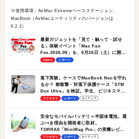
※使用環境：AirMac Extremeペースステーション、
MacBook（AirMacユーティリティのバージョンは
5.2.2）
最新ガジェットを「見て・触って・試せ
る」体験イベント「Mac Fan
Fes.2026.09」を、9月26日（土）に開催
します！
Apple
レポート
落下実験。ケースでMacBook Neoを守れ
るか？ 耐衝撃・対落下保護ケース「STM
Dux Ultra」を検証。学生、ビジネスマン
のモバイルユースに最適！
アクセサリ
レポート
タイアップ
安全なモバイルバッテリ＝半固体電池。選
ぶべき理由を開発者に取材。
TORRAS「MiniMag Pro」の実機レビュ
ーも
アクセサリ
レポート
タイアップ