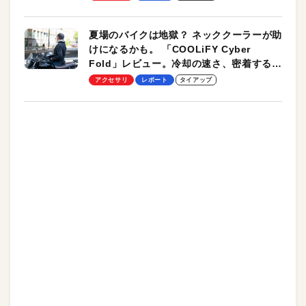
夏場のバイクは地獄？ ネッククーラーが助
けになるかも。 「COOLiFY Cyber
Fold」レビュー。冷却の速さ、密着する冷
却プレート、シンプルな操作性がグッド！
アクセサリ
レポート
タイアップ