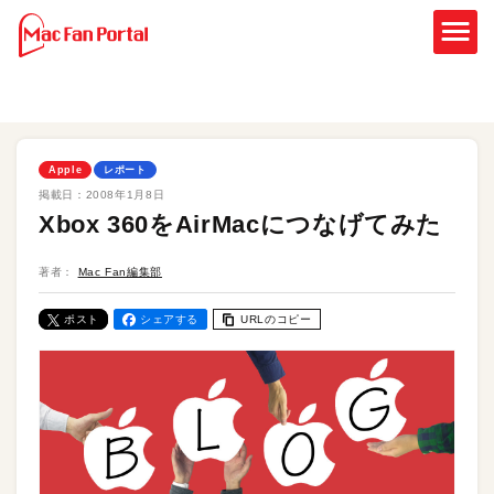
Apple
レポート
掲載日：
2008年1月8日
Xbox 360をAirMacにつなげてみた
著者：
Mac Fan編集部
ポスト
シェアする
URLのコピー