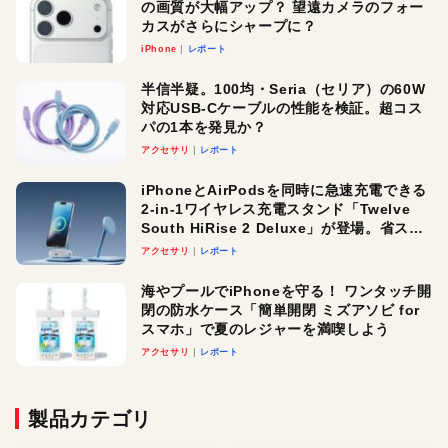
の画質が大幅アップ？ 望遠カメラのフォー
カスがさらにシャープに？
iPhone
レポート
半信半疑。100均・Seria（セリア）の60W
対応USB-Cケーブルの性能を検証。超コス
パの1本を発見か？
アクセサリ
レポート
iPhoneとAirPodsを同時に急速充電できる
2-in-1ワイヤレス充電スタンド「Twelve
South HiRise 2 Deluxe」が登場。省スペ
ースでおしゃれに充電したい人にオスス
アクセサリ
レポート
メ！
海やプールでiPhoneを守る！ ワンタッチ開
閉の防水ケース「簡単開閉 ミズアソビ for
スマホ」で夏のレジャーを満喫しよう
アクセサリ
レポート
製品カテゴリ