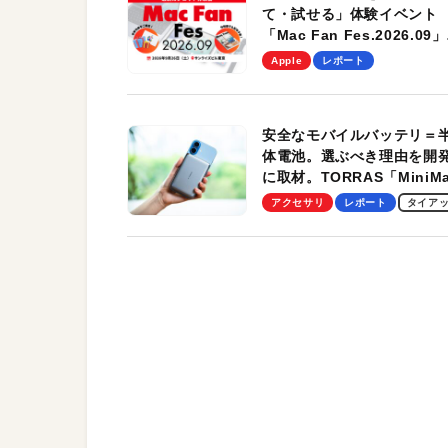
て・試せる」体験イベント
「Mac Fan Fes.2026.09」
を、9月26日（土）に開催
Apple
レポート
す！
安全なモバイルバッテリ＝
体電池。選ぶべき理由を開
に取材。TORRAS「MiniM
Pro」の実機レビューも
アクセサリ
レポート
タイア