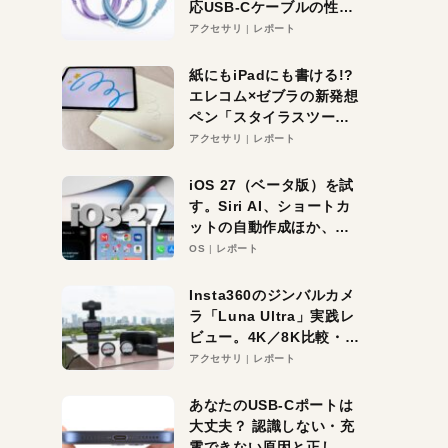
応USB-Cケーブルの性能
を検証。超コスパの1本を
アクセサリ
レポート
発見か？
紙にもiPadにも書ける!?
エレコム×ゼブラの新発想
ペン「スタイラスツーウ
ェイ」レビュー。持ち替
アクセサリ
レポート
え不要がラクすぎた！
iOS 27（ベータ版）を試
す。Siri AI、ショートカ
ットの自動作成ほか、期
待大の便利機能5選。
OS
レポート
iPhoneがAIの入り口にな
る未来はすぐそこ！
Insta360のジンバルカメ
ラ「Luna Ultra」実践レ
ビュー。4K／8K比較・ズ
ーム・夜間撮影をチェッ
アクセサリ
レポート
ク
あなたのUSB-Cポートは
大丈夫？ 認識しない・充
電できない原因と正しい