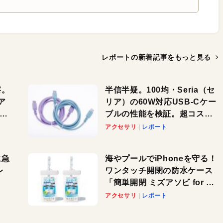
レポートの新着記事を
もっと見る
察。
半信半疑。100均・Seria（セ
ア
リア）の60W対応USB-Cケー
ーカ
ブルの性能を検証。超コスパ
の1本を発見か？
アクセサリ
レポート
に急
海やプールでiPhoneを守る！
レ
ワンタッチ開閉の防水ケース
「簡単開閉 ミズアソビ for ス
」が
マホ」で夏のレジャーを満喫
アクセサリ
レポート
れ
しよう
！