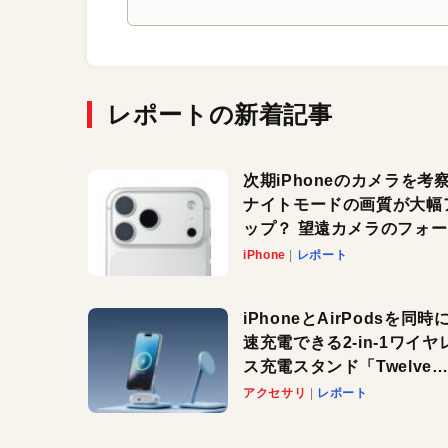
レポートの新着記事
次期iPhoneのカメラを考
ナイトモードの画質が大幅
ップ？ 望遠カメラのフォ
スがさらにシャープに？
iPhone
レポート
iPhoneとAirPodsを同時
速充電できる2-in-1ワイヤ
ス充電スタンド「Twelve
South HiRise 2 Deluxe
アクセサリ
レポート
登場。省スペースでおしゃ
に充電したい人にオススメ