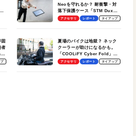
Neoを守れるか？ 耐衝撃・対
落下保護ケース「STM Dux
しま
Ultra」を検証。学生、ビジネ
アクセサリ
レポート
タイアップ
スマンのモバイルユースに最
適！
半固
夏場のバイクは地獄？ ネック
発者
クーラーが助けになるかも。
ag
「COOLiFY Cyber Fold」レ
ビュー。冷却の速さ、密着する
ップ
アクセサリ
レポート
タイアップ
冷却プレート、シンプルな操作
性がグッド！