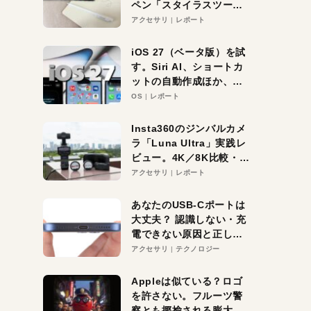
ペン「スタイラスツーウ
ェイ」レビュー。持ち替
アクセサリ
レポート
え不要がラクすぎた！
iOS 27（ベータ版）を試
す。Siri AI、ショートカ
ットの自動作成ほか、期
待大の便利機能5選。
OS
レポート
iPhoneがAIの入り口にな
る未来はすぐそこ！
Insta360のジンバルカメ
ラ「Luna Ultra」実践レ
ビュー。4K／8K比較・ズ
ーム・夜間撮影をチェッ
アクセサリ
レポート
ク
あなたのUSB-Cポートは
大丈夫？ 認識しない・充
電できない原因と正しい
対策
アクセサリ
テクノロジー
Appleは似ている？ロゴ
を許さない。フルーツ警
察とも揶揄される膨大な