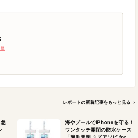
部
一覧
レポートの新着記事を
もっと見る
に急
海やプールでiPhoneを守る！
レ
ワンタッチ開閉の防水ケース
「簡単開閉 ミズアソビ for ス