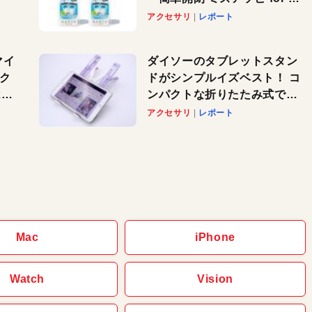
」が
マホ」で夏のレジャーを満喫
アクセサリ
レポート
れ
しよう
！
マイ
ダイソーのタブレットスタン
パク
ドがシンプルイズベスト！ コ
AI
ンパクトな折りたたみ式でノ
も
ートパソコンにも対応。カラ
アクセサリ
レポート
バリ4つで選べる楽しさも
Mac
iPhone
Watch
Vision