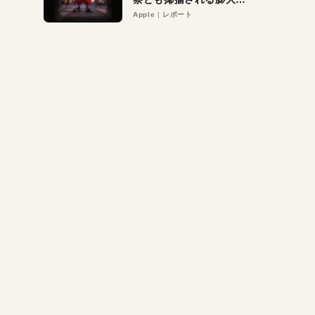
異議申し立て。対象は非
Apple
レポート
営利団体や公益団体も。
Appleロゴを“過剰”に守
る理由とは