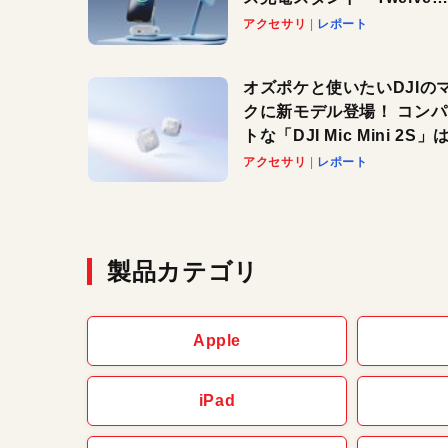
South HiRise 2 Deluxe
アクセサリ
レポート
登場。省スペースでおしゃ
に充電したい人にオススメ
オズポケと使いたいDJIの
クに新モデル登場！ コン
トな「DJI Mic Mini 2S」は
ノイキャンも搭載。屋外で
アクセサリ
レポート
快適に！
製品カテゴリ
Apple
iPad