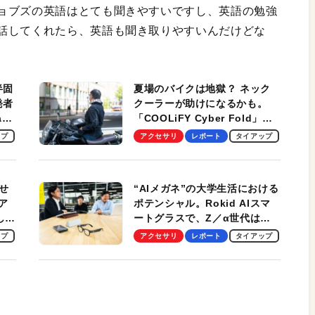
ョブズの英語はとても聞きやすいですし、英語の勉強
話してくれたら、英語も聞き取りやすいんだけどな
半固
夏場のバイクは地獄？ ネック
発者
クーラーが助けになるかも。
ag
「COOLiFY Cyber Fold」レ
ビュー。冷却の速さ、密着する
ップ
アクセサリ
レポート
タイアップ
冷却プレート、シンプルな操作
性がグッド！
せ
“AIメガネ”の大学生活における
ア
ポテンシャル。Rokid AIスマ
試して
ートグラスで、Z／α世代は何
のス
を見る？ 現役学生起業家、そ
ップ
アクセサリ
レポート
タイアップ
して教授による体験会レポート
【PR】