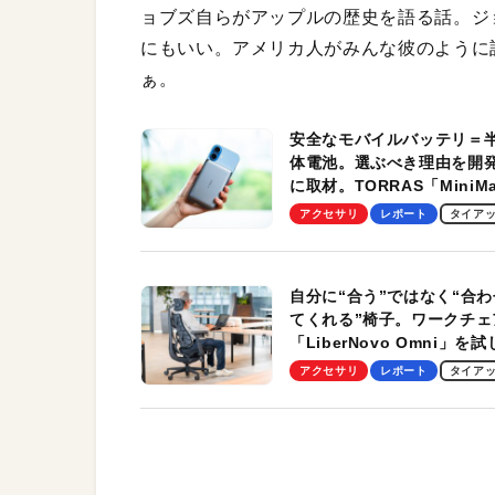
ョブズ自らがアップルの歴史を語る話。ジ
にもいい。アメリカ人がみんな彼のように
ぁ。
安全なモバイルバッテリ＝
体電池。選ぶべき理由を開
に取材。TORRAS「MiniM
Pro」の実機レビューも
アクセサリ
レポート
タイア
自分に“合う”ではなく“合わ
てくれる”椅子。ワークチェ
「LiberNovo Omni」を
わかったその魅力。まさか
アクセサリ
レポート
タイア
トレッチ機能も搭載