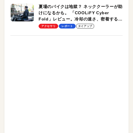
夏場のバイクは地獄？ ネッククーラーが助
けになるかも。 「COOLiFY Cyber
Fold」レビュー。冷却の速さ、密着する冷
却プレート、シンプルな操作性がグッド！
アクセサリ
レポート
タイアップ