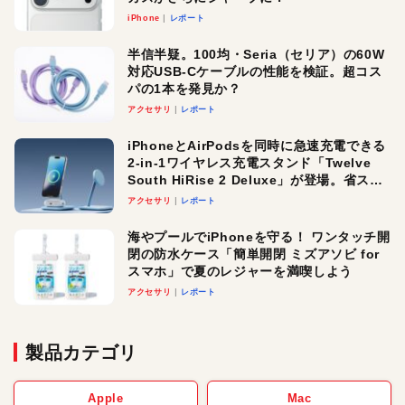
iPhone
レポート
半信半疑。100均・Seria（セリア）の60W
対応USB-Cケーブルの性能を検証。超コス
パの1本を発見か？
アクセサリ
レポート
iPhoneとAirPodsを同時に急速充電できる
2-in-1ワイヤレス充電スタンド「Twelve
South HiRise 2 Deluxe」が登場。省スペ
ースでおしゃれに充電したい人にオスス
アクセサリ
レポート
メ！
海やプールでiPhoneを守る！ ワンタッチ開
閉の防水ケース「簡単開閉 ミズアソビ for
スマホ」で夏のレジャーを満喫しよう
アクセサリ
レポート
製品カテゴリ
Apple
Mac