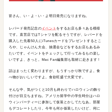
皆さん、い・よ・い・よ明日発売になりますね。
レパード発売記念の
イベント
をするお店も多々ある模様
です。直営店ではTシャツを配るそうですが、レパードを
購入した先着50人にiTunesカードをプレゼントするとこ
ろや、じゃんけん大会、抽選会などをするお店もあるみ
たいです。イベントをチェックして行ってみるもの楽し
いですよ、きっと。Mac Fan編集部も取材に赴きます！
話はまったく変わりますが、もうすっかり秋ですよ。食
べ物がおいしいですよ。食欲旺盛で大変です。
そんな中、気がつくと10月も終わりでハロウィンの飾り
付けが目立ちますね。アメリカ留学中の学生時分はハロ
ウィンパーティーに参加して仮装とかしてたなあ。部屋
もデコレートしたり。今年も何か仮装したいけど、何に