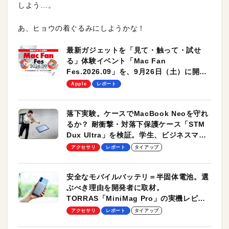
しよう…。
あ、ヒョウの着ぐるみにしようかな！
最新ガジェットを「見て・触って・試せ
る」体験イベント「Mac Fan
Fes.2026.09」を、9月26日（土）に開催
します！
Apple
レポート
落下実験。ケースでMacBook Neoを守れ
るか？ 耐衝撃・対落下保護ケース「STM
Dux Ultra」を検証。学生、ビジネスマン
のモバイルユースに最適！
アクセサリ
レポート
タイアップ
安全なモバイルバッテリ＝半固体電池。選
ぶべき理由を開発者に取材。
TORRAS「MiniMag Pro」の実機レビュ
ーも
アクセサリ
レポート
タイアップ