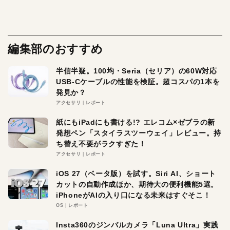
編集部のおすすめ
半信半疑。100均・Seria（セリア）の60W対応
USB-Cケーブルの性能を検証。超コスパの1本を
発見か？
アクセサリ
レポート
紙にもiPadにも書ける!? エレコム×ゼブラの新
発想ペン「スタイラスツーウェイ」レビュー。持
ち替え不要がラクすぎた！
アクセサリ
レポート
iOS 27（ベータ版）を試す。Siri AI、ショート
カットの自動作成ほか、期待大の便利機能5選。
iPhoneがAIの入り口になる未来はすぐそこ！
OS
レポート
Insta360のジンバルカメラ「Luna Ultra」実践