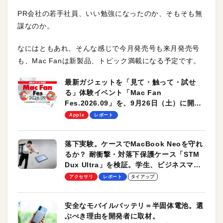
PR会社の若手社員、いい勉強になったのか、そもそも無
謀なのか。
なにはともあれ、そんな感じで今月発売号も来月発売号
も、Mac Fanは新製品、トピック満載になる予定です。
最新ガジェットを「見て・触って・試せ
る」体験イベント「Mac Fan
Fes.2026.09」を、9月26日（土）に開催
します！
Apple
レポート
落下実験。ケースでMacBook Neoを守れ
るか？ 耐衝撃・対落下保護ケース「STM
Dux Ultra」を検証。学生、ビジネスマン
のモバイルユースに最適！
アクセサリ
レポート
タイアップ
安全なモバイルバッテリ＝半固体電池。選
ぶべき理由を開発者に取材。