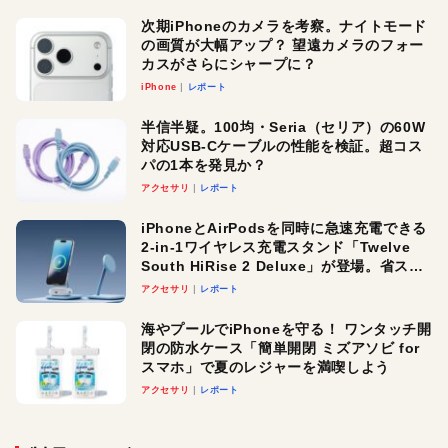
次期iPhoneのカメラを考察。ナイトモード
の画質が大幅アップ？ 望遠カメラのフォー
カスがさらにシャープに？
iPhone
レポート
半信半疑。100均・Seria（セリア）の60W
対応USB-Cケーブルの性能を検証。超コス
パの1本を発見か？
アクセサリ
レポート
iPhoneとAirPodsを同時に急速充電できる
2-in-1ワイヤレス充電スタンド「Twelve
South HiRise 2 Deluxe」が登場。省スペ
ースでおしゃれに充電したい人にオスス
アクセサリ
レポート
メ！
海やプールでiPhoneを守る！ ワンタッチ開
閉の防水ケース「簡単開閉 ミズアソビ for
スマホ」で夏のレジャーを満喫しよう
アクセサリ
レポート