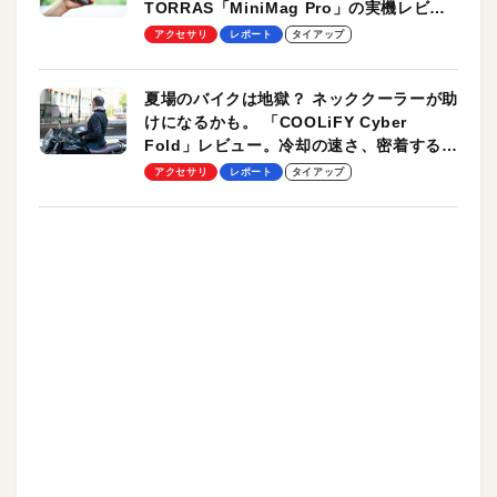
TORRAS「MiniMag Pro」の実機レビュ
ーも
アクセサリ
レポート
タイアップ
夏場のバイクは地獄？ ネッククーラーが助
けになるかも。 「COOLiFY Cyber
Fold」レビュー。冷却の速さ、密着する冷
却プレート、シンプルな操作性がグッド！
アクセサリ
レポート
タイアップ