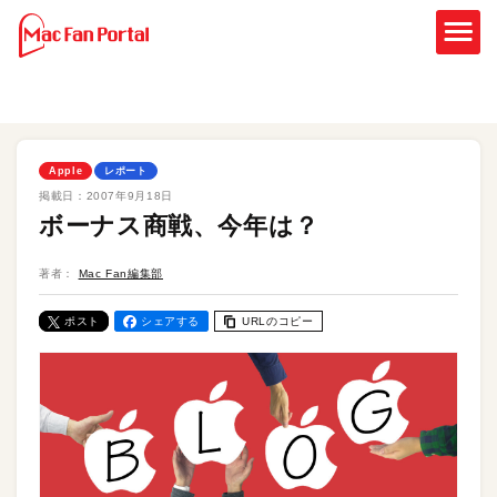
Apple
レポート
掲載日：
2007年9月18日
ボーナス商戦、今年は？
著者：
Mac Fan編集部
ポスト
シェアする
URLのコピー