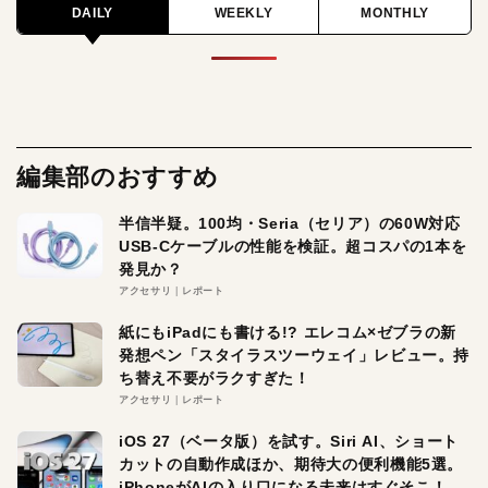
DAILY
WEEKLY
MONTHLY
編集部のおすすめ
半信半疑。100均・Seria（セリア）の60W対応
USB-Cケーブルの性能を検証。超コスパの1本を
発見か？
アクセサリ
レポート
紙にもiPadにも書ける!? エレコム×ゼブラの新
発想ペン「スタイラスツーウェイ」レビュー。持
ち替え不要がラクすぎた！
アクセサリ
レポート
iOS 27（ベータ版）を試す。Siri AI、ショート
カットの自動作成ほか、期待大の便利機能5選。
iPhoneがAIの入り口になる未来はすぐそこ！