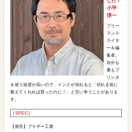
した！
小平
淳一
フリー
ランス
ライタ
ー＆編
集者。
自分も
妻もプ
リンタ
を使う頻度が高いので、インクが切れると「切れる前に
教えてくれれば買ったのに！」と言い争うことがありま
す。
［SPEC］
【発売】ブラザー工業