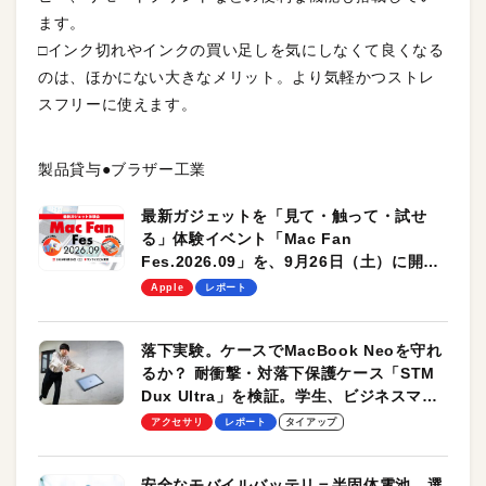
ます。
□インク切れやインクの買い足しを気にしなくて良くなる
のは、ほかにない大きなメリット。より気軽かつストレ
スフリーに使えます。
製品貸与●ブラザー工業
最新ガジェットを「見て・触って・試せ
る」体験イベント「Mac Fan
Fes.2026.09」を、9月26日（土）に開催
します！
Apple
レポート
落下実験。ケースでMacBook Neoを守れ
るか？ 耐衝撃・対落下保護ケース「STM
Dux Ultra」を検証。学生、ビジネスマン
のモバイルユースに最適！
アクセサリ
レポート
タイアップ
安全なモバイルバッテリ＝半固体電池。選