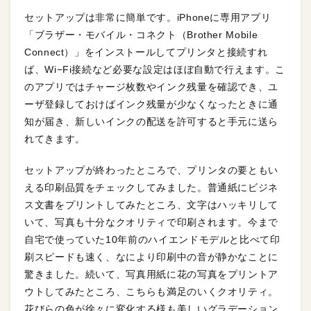
セットアップは非常に簡単です。iPhoneに専用アプリ
「ブラザー・モバイル・コネクト（Brother Mobile
Connect）」をインストールしてプリンタと接続すれ
ば、Wi−Fi接続など必要な設定はほぼ自動で行えます。こ
のアプリではチャージ枚数やインク残量を確認でき、ユ
ーザ登録しておけばインク残量が少なくなったときに通
知が届き、新しいインクの配送を許可すると手元に送ら
れてきます。
セットアップが終わったところで、プリンタの要ともい
える印刷品質をチェックしてみました。普通紙にビジネ
ス文書をプリントしてみたところ、文字はハッキリして
いて、写真も十分なクオリティで印刷されます。今まで
自宅で使っていた10年前のハイエンドモデルと比べて印
刷スピードも速く、なにより印刷中の音が静かなことに
驚きました。続いて、写真用紙に花の写真をプリントア
ウトしてみたところ、こちらも満足のいくクオリティ。
花びらの色が徐々に変化する様も美しいグラデーション