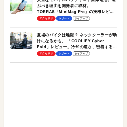
ぶべき理由を開発者に取材。
TORRAS「MiniMag Pro」の実機レビュ
ーも
アクセサリ
レポート
タイアップ
夏場のバイクは地獄？ ネッククーラーが助
けになるかも。 「COOLiFY Cyber
Fold」レビュー。冷却の速さ、密着する冷
却プレート、シンプルな操作性がグッド！
アクセサリ
レポート
タイアップ