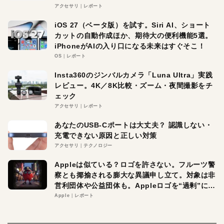
アクセサリ
レポート
iOS 27（ベータ版）を試す。Siri AI、ショート
カットの自動作成ほか、期待大の便利機能5選。
iPhoneがAIの入り口になる未来はすぐそこ！
OS
レポート
Insta360のジンバルカメラ「Luna Ultra」実践
レビュー。4K／8K比較・ズーム・夜間撮影をチ
ェック
アクセサリ
レポート
あなたのUSB-Cポートは大丈夫？ 認識しない・
充電できない原因と正しい対策
アクセサリ
テクノロジー
Appleは似ている？ロゴを許さない。フルーツ警
察とも揶揄される膨大な異議申し立て。対象は非
営利団体や公益団体も。Appleロゴを“過剰”に守
る理由とは
Apple
レポート