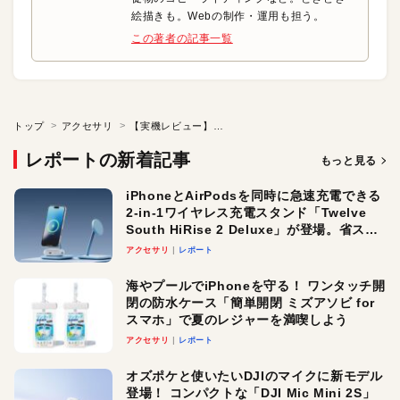
絵描きも。Webの制作・運用も担う。
この著者の記事一覧
トップ
アクセサリ
【実機レビュー】DCP-C1210N
レポートの新着記事
もっと見る
iPhoneとAirPodsを同時に急速充電できる
2-in-1ワイヤレス充電スタンド「Twelve
South HiRise 2 Deluxe」が登場。省スペ
ースでおしゃれに充電したい人にオスス
アクセサリ
レポート
メ！
海やプールでiPhoneを守る！ ワンタッチ開
閉の防水ケース「簡単開閉 ミズアソビ for
スマホ」で夏のレジャーを満喫しよう
アクセサリ
レポート
オズポケと使いたいDJIのマイクに新モデル
登場！ コンパクトな「DJI Mic Mini 2S」