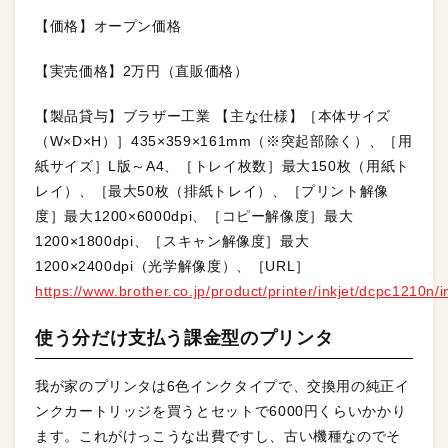
【価格】オープン価格
【実売価格】2万円（直販価格）
【製品貸与】ブラザー工業 【主な仕様】［本体サイズ
（W×D×H）］435×359×161mm（※突起部除く）、［用
紙サイズ］L版～A4、［トレイ枚数］最大150枚（用紙ト
レイ）、［最大50枚（排紙トレイ）、［プリント解像
度］最大1200×6000dpi、［コピー解像度］最大
1200×1800dpi、［スキャン解像度］最大
1200×2400dpi（光学解像度）、［URL］
https://www.brother.co.jp/product/printer/inkjet/dcpc1210n/
使う分だけ支払う課金型のプリンタ
我が家のプリンタは6色インクタイプで、交換用の純正イ
ンクカートリッジを買うとセットで6000円くらいかかり
ます。これがけっこうな出費ですし、古い機種なのでそ