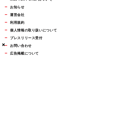
お知らせ
運営会社
利用規約
個人情報の取り扱いについて
プレスリリース受付
×
×
×
お問い合わせ
広告掲載について
マイナビBOOKS
Mac Fan Portalの人気記事ランキングやおすすめ記事、編集部
員によるコラムなどをまとめたメールマガジンを毎週金曜日に
配信します。お気軽にご登録ください。
Mac Fan メールマガジン
無料登録はこちら