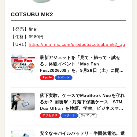
COTSUBU MK2
【発売】final
【価格】6980円
【URL】
https://final-inc.com/products/cotsubumk2_ag
最新ガジェットを「見て・触って・試せ
る」体験イベント「Mac Fan
Fes.2026.09」を、9月26日（土）に開催
します！
Apple
レポート
落下実験。ケースでMacBook Neoを守れ
るか？ 耐衝撃・対落下保護ケース「STM
Dux Ultra」を検証。学生、ビジネスマン
のモバイルユースに最適！
アクセサリ
レポート
タイアップ
安全なモバイルバッテリ＝半固体電池。選