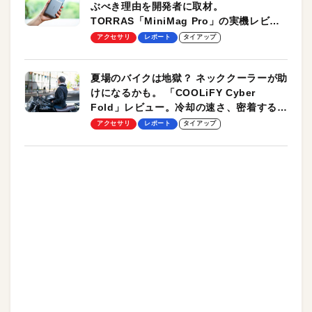
ぶべき理由を開発者に取材。
TORRAS「MiniMag Pro」の実機レビュ
ーも
アクセサリ
レポート
タイアップ
夏場のバイクは地獄？ ネッククーラーが助
けになるかも。 「COOLiFY Cyber
Fold」レビュー。冷却の速さ、密着する冷
却プレート、シンプルな操作性がグッド！
アクセサリ
レポート
タイアップ