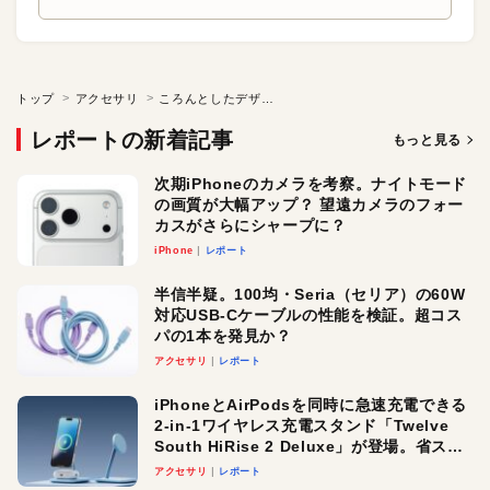
トップ
アクセサリ
ころんとしたデザインがキュート！ 遮音性の高いワイヤレスイヤフォン
レポートの新着記事
もっと見る
次期iPhoneのカメラを考察。ナイトモード
の画質が大幅アップ？ 望遠カメラのフォー
カスがさらにシャープに？
iPhone
レポート
半信半疑。100均・Seria（セリア）の60W
対応USB-Cケーブルの性能を検証。超コス
パの1本を発見か？
アクセサリ
レポート
iPhoneとAirPodsを同時に急速充電できる
2-in-1ワイヤレス充電スタンド「Twelve
South HiRise 2 Deluxe」が登場。省スペ
ースでおしゃれに充電したい人にオスス
アクセサリ
レポート
メ！