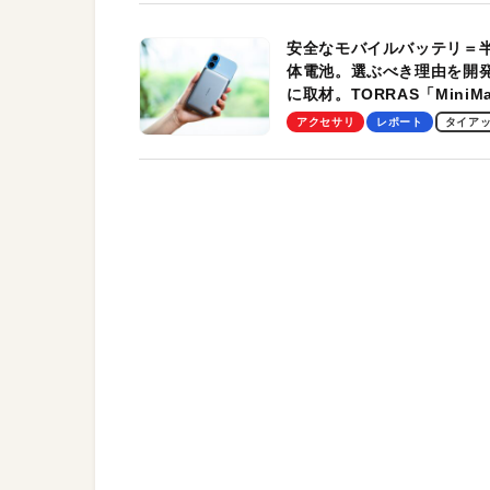
安全なモバイルバッテリ＝
体電池。選ぶべき理由を開
に取材。TORRAS「MiniM
Pro」の実機レビューも
アクセサリ
レポート
タイア