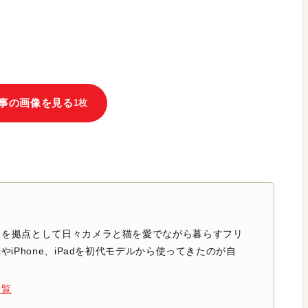
事の画像を見る
1枚
中を拠点として日々カメラと猫を愛でながら暮らすフリ
やiPhone、iPadを初代モデルから使ってきたのが自
一覧