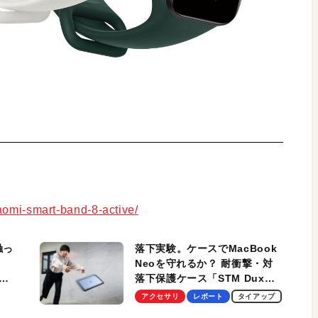
aomi-smart-band-8-active/
触っ
落下実験。ケースでMacBook
Neoを守れるか？ 耐衝撃・対
落下保護ケース「STM Dux
しま
Ultra」を検証。学生、ビジネ
アクセサリ
レポート
タイアップ
スマンのモバイルユースに最