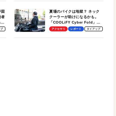
適！
半固
夏場のバイクは地獄？ ネック
発者
クーラーが助けになるかも。
ag
「COOLiFY Cyber Fold」レ
ビュー。冷却の速さ、密着する
ップ
アクセサリ
レポート
タイアップ
冷却プレート、シンプルな操作
性がグッド！