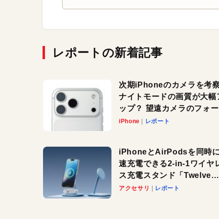
レポートの新着記事
次期iPhoneのカメラを考
ナイトモードの画質が大幅
ップ？ 望遠カメラのフォ
スがさらにシャープに？
iPhone
レポート
iPhoneとAirPodsを同時
速充電できる2-in-1ワイヤ
ス充電スタンド「Twelve
South HiRise 2 Deluxe
アクセサリ
レポート
登場。省スペースでおしゃ
に充電したい人にオススメ