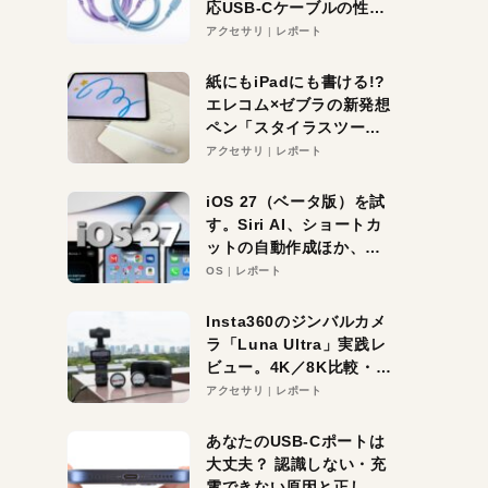
応USB-Cケーブルの性能
を検証。超コスパの1本を
アクセサリ
レポート
発見か？
紙にもiPadにも書ける!?
エレコム×ゼブラの新発想
ペン「スタイラスツーウ
ェイ」レビュー。持ち替
アクセサリ
レポート
え不要がラクすぎた！
iOS 27（ベータ版）を試
す。Siri AI、ショートカ
ットの自動作成ほか、期
待大の便利機能5選。
OS
レポート
iPhoneがAIの入り口にな
る未来はすぐそこ！
Insta360のジンバルカメ
ラ「Luna Ultra」実践レ
ビュー。4K／8K比較・ズ
ーム・夜間撮影をチェッ
アクセサリ
レポート
ク
あなたのUSB-Cポートは
大丈夫？ 認識しない・充
電できない原因と正しい