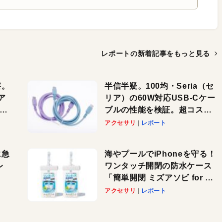
レポートの新着記事を
もっと見る
察。
半信半疑。100均・Seria（セ
ア
リア）の60W対応USB-Cケー
ーカ
ブルの性能を検証。超コスパ
の1本を発見か？
アクセサリ
レポート
に急
海やプールでiPhoneを守る！
レ
ワンタッチ開閉の防水ケース
「簡単開閉 ミズアソビ for ス
」が
マホ」で夏のレジャーを満喫
アクセサリ
レポート
れ
しよう
！