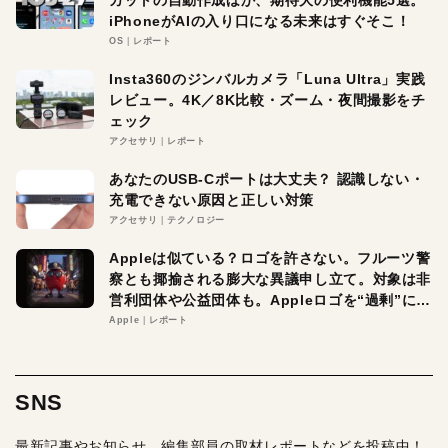
カットの自動作成ほか、期待大の便利機能5選。
iPhoneがAIの入り口になる未来はすぐそこ！
OS
レポート
Insta360のジンバルカメラ「Luna Ultra」実践
レビュー。4K／8K比較・ズーム・夜間撮影をチ
ェック
アクセサリ
レポート
あなたのUSB-Cポートは大丈夫？ 認識しない・
充電できない原因と正しい対策
アクセサリ
テクノロジー
Appleは似ている？ロゴを許さない。フルーツ警
察とも揶揄される膨大な異議申し立て。対象は非
営利団体や公益団体も。Appleロゴを“過剰”に守
る理由とは
Apple
レポート
SNS
最新記事やお知らせ、編集部員の取材レポートなどを投稿中！