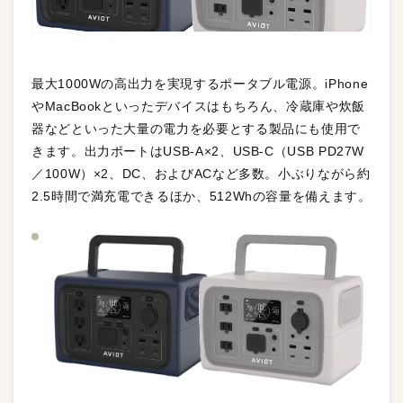
最大1000Wの高出力を実現するポータブル電源。iPhone
やMacBookといったデバイスはもちろん、冷蔵庫や炊飯
器などといった大量の電力を必要とする製品にも使用で
きます。出力ポートはUSB-A×2、USB-C（USB PD27W
／100W）×2、DC、およびACなど多数。小ぶりながら約
2.5時間で満充電できるほか、512Whの容量を備えます。