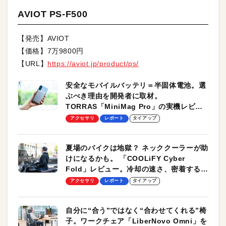
AVIOT PS-F500
【発売】AVIOT
【価格】7万9800円
【URL】
https://aviot.jp/product/ps/
安全なモバイルバッテリ＝半固体電池。選
ぶべき理由を開発者に取材。
TORRAS「MiniMag Pro」の実機レビュ
ーも
アクセサリ
レポート
タイアップ
夏場のバイクは地獄？ ネッククーラーが助
けになるかも。 「COOLiFY Cyber
Fold」レビュー。冷却の速さ、密着する冷
却プレート、シンプルな操作性がグッド！
アクセサリ
レポート
タイアップ
自分に“合う”ではなく“合わせてくれる”椅
子。ワークチェア「LiberNovo Omni」を