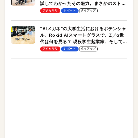
試してわかったその魅力。まさかのストレ
ッチ機能も搭載
アクセサリ
レポート
タイアップ
“AIメガネ”の大学生活におけるポテンシャ
ル。Rokid AIスマートグラスで、Z／α世
代は何を見る？ 現役学生起業家、そして教
授による体験会レポート【PR】
アクセサリ
レポート
タイアップ