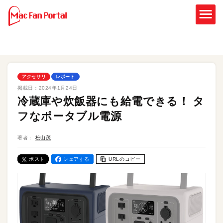
アクセサリ
レポート
掲載日：
2024年1月24日
冷蔵庫や炊飯器にも給電できる！ タ
フなポータブル電源
著者：
松山茂
ポスト
シェアする
URLのコピー