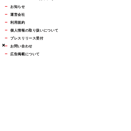
お知らせ
運営会社
利用規約
個人情報の取り扱いについて
プレスリリース受付
×
×
×
お問い合わせ
広告掲載について
マイナビBOOKS
Mac Fan Portalの人気記事ランキングやおすすめ記事、編集部
員によるコラムなどをまとめたメールマガジンを毎週金曜日に
配信します。お気軽にご登録ください。
Mac Fan メールマガジン
無料登録はこちら