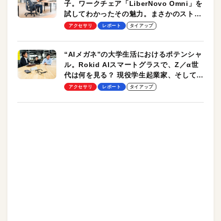
子。ワークチェア「LiberNovo Omni」を
試してわかったその魅力。まさかのストレ
ッチ機能も搭載
アクセサリ
レポート
タイアップ
“AIメガネ”の大学生活におけるポテンシャ
ル。Rokid AIスマートグラスで、Z／α世
代は何を見る？ 現役学生起業家、そして教
授による体験会レポート【PR】
アクセサリ
レポート
タイアップ