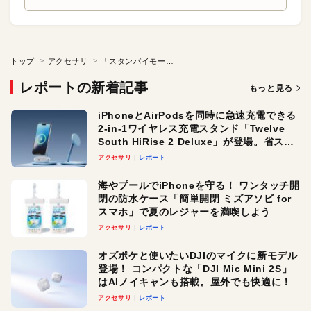
トップ
アクセサリ
「スタンバイモード」に最適なMagSafe対応充電スタンド
レポートの新着記事
もっと見る
iPhoneとAirPodsを同時に急速充電できる
2-in-1ワイヤレス充電スタンド「Twelve
South HiRise 2 Deluxe」が登場。省スペ
ースでおしゃれに充電したい人にオスス
アクセサリ
レポート
メ！
海やプールでiPhoneを守る！ ワンタッチ開
閉の防水ケース「簡単開閉 ミズアソビ for
スマホ」で夏のレジャーを満喫しよう
アクセサリ
レポート
オズポケと使いたいDJIのマイクに新モデル
登場！ コンパクトな「DJI Mic Mini 2S」
はAIノイキャンも搭載。屋外でも快適に！
アクセサリ
レポート