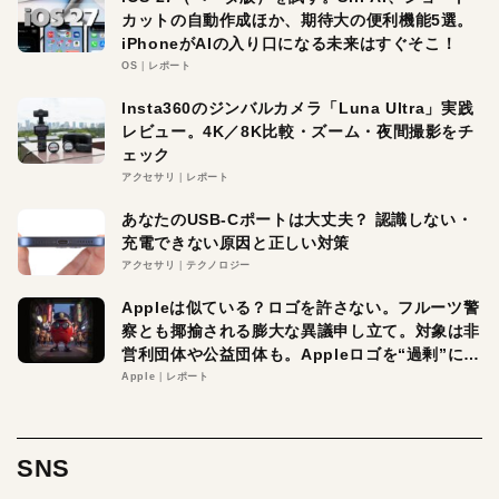
カットの自動作成ほか、期待大の便利機能5選。
iPhoneがAIの入り口になる未来はすぐそこ！
OS
レポート
Insta360のジンバルカメラ「Luna Ultra」実践
レビュー。4K／8K比較・ズーム・夜間撮影をチ
ェック
アクセサリ
レポート
あなたのUSB-Cポートは大丈夫？ 認識しない・
充電できない原因と正しい対策
アクセサリ
テクノロジー
Appleは似ている？ロゴを許さない。フルーツ警
察とも揶揄される膨大な異議申し立て。対象は非
営利団体や公益団体も。Appleロゴを“過剰”に守
る理由とは
Apple
レポート
SNS