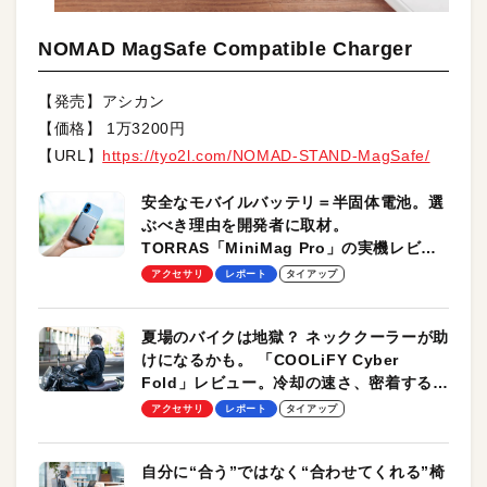
NOMAD MagSafe Compatible Charger
【発売】アシカン
【価格】 1万3200円
【URL】
https://tyo2l.com/NOMAD-STAND-MagSafe/
安全なモバイルバッテリ＝半固体電池。選
ぶべき理由を開発者に取材。
TORRAS「MiniMag Pro」の実機レビュ
ーも
アクセサリ
レポート
タイアップ
夏場のバイクは地獄？ ネッククーラーが助
けになるかも。 「COOLiFY Cyber
Fold」レビュー。冷却の速さ、密着する冷
却プレート、シンプルな操作性がグッド！
アクセサリ
レポート
タイアップ
自分に“合う”ではなく“合わせてくれる”椅