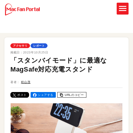
アクセサリ
レポート
掲載日：
2023年10月25日
「スタンバイモード」に最適な
MagSafe対応充電スタンド
著者：
松山茂
ポスト
シェアする
URLのコピー