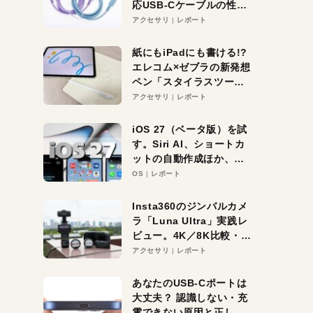
応USB-Cケーブルの性能
を検証。超コスパの1本を
アクセサリ
レポート
発見か？
紙にもiPadにも書ける!?
エレコム×ゼブラの新発想
ペン「スタイラスツーウ
ェイ」レビュー。持ち替
アクセサリ
レポート
え不要がラクすぎた！
iOS 27（ベータ版）を試
す。Siri AI、ショートカ
ットの自動作成ほか、期
待大の便利機能5選。
OS
レポート
iPhoneがAIの入り口にな
る未来はすぐそこ！
Insta360のジンバルカメ
ラ「Luna Ultra」実践レ
ビュー。4K／8K比較・ズ
ーム・夜間撮影をチェッ
アクセサリ
レポート
ク
あなたのUSB-Cポートは
大丈夫？ 認識しない・充
電できない原因と正しい