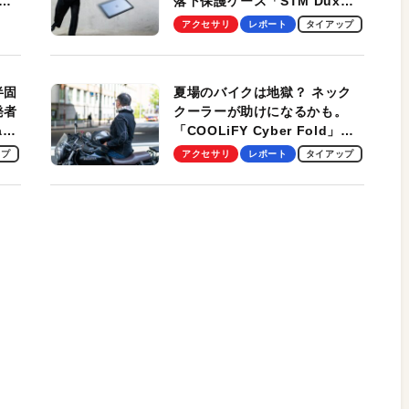
落下保護ケース「STM Dux
しま
Ultra」を検証。学生、ビジネ
アクセサリ
レポート
タイアップ
スマンのモバイルユースに最
適！
半固
夏場のバイクは地獄？ ネック
発者
クーラーが助けになるかも。
ag
「COOLiFY Cyber Fold」レ
ビュー。冷却の速さ、密着する
ップ
アクセサリ
レポート
タイアップ
冷却プレート、シンプルな操作
性がグッド！