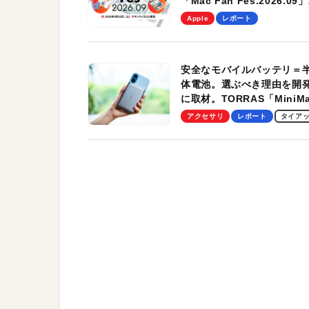
「Mac Fan Fes.2026.09」
を、9月26日（土）に開催
Apple
レポート
す！
安全なモバイルバッテリ＝
体電池。選ぶべき理由を開
に取材。TORRAS「MiniM
Pro」の実機レビューも
アクセサリ
レポート
タイア