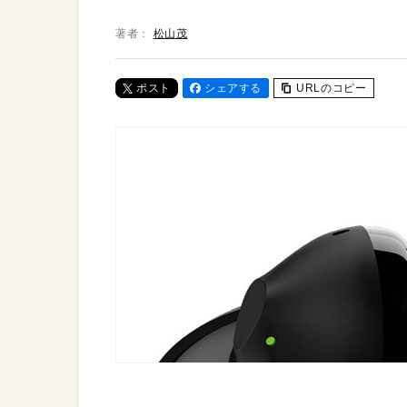
著者：
松山茂
ポスト
シェアする
URLのコピー