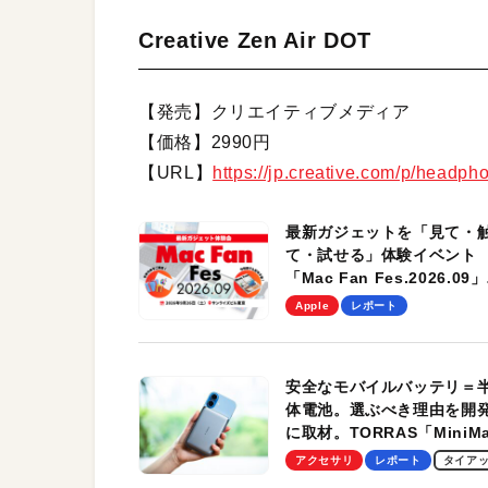
Creative Zen Air DOT
【発売】クリエイティブメディア
【価格】2990円
【URL】
https://jp.creative.com/p/headph
最新ガジェットを「見て・
て・試せる」体験イベント
「Mac Fan Fes.2026.09」
を、9月26日（土）に開催
Apple
レポート
す！
安全なモバイルバッテリ＝
体電池。選ぶべき理由を開
に取材。TORRAS「MiniM
Pro」の実機レビューも
アクセサリ
レポート
タイア