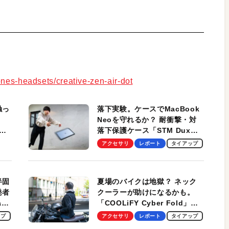
ones-headsets/creative-zen-air-dot
触っ
落下実験。ケースでMacBook
Neoを守れるか？ 耐衝撃・対
落下保護ケース「STM Dux
しま
Ultra」を検証。学生、ビジネ
アクセサリ
レポート
タイアップ
スマンのモバイルユースに最
適！
半固
夏場のバイクは地獄？ ネック
発者
クーラーが助けになるかも。
ag
「COOLiFY Cyber Fold」レ
ビュー。冷却の速さ、密着する
ップ
アクセサリ
レポート
タイアップ
冷却プレート、シンプルな操作