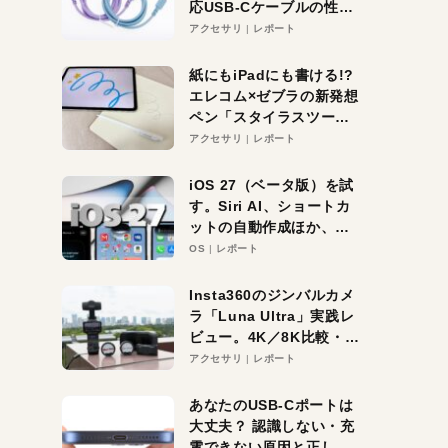
応USB-Cケーブルの性能
を検証。超コスパの1本を
アクセサリ
レポート
発見か？
紙にもiPadにも書ける!?
エレコム×ゼブラの新発想
ペン「スタイラスツーウ
ェイ」レビュー。持ち替
アクセサリ
レポート
え不要がラクすぎた！
iOS 27（ベータ版）を試
す。Siri AI、ショートカ
ットの自動作成ほか、期
待大の便利機能5選。
OS
レポート
iPhoneがAIの入り口にな
る未来はすぐそこ！
Insta360のジンバルカメ
ラ「Luna Ultra」実践レ
ビュー。4K／8K比較・ズ
ーム・夜間撮影をチェッ
アクセサリ
レポート
ク
あなたのUSB-Cポートは
大丈夫？ 認識しない・充
電できない原因と正しい