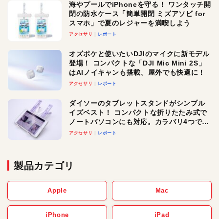
海やプールでiPhoneを守る！ ワンタッチ開
閉の防水ケース「簡単開閉 ミズアソビ for
スマホ」で夏のレジャーを満喫しよう
アクセサリ
レポート
オズポケと使いたいDJIのマイクに新モデル
登場！ コンパクトな「DJI Mic Mini 2S」
はAIノイキャンも搭載。屋外でも快適に！
アクセサリ
レポート
ダイソーのタブレットスタンドがシンプル
イズベスト！ コンパクトな折りたたみ式で
ノートパソコンにも対応。カラバリ4つで選
べる楽しさも
アクセサリ
レポート
製品カテゴリ
Apple
Mac
iPhone
iPad