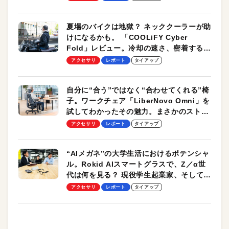
夏場のバイクは地獄？ ネッククーラーが助
けになるかも。 「COOLiFY Cyber
Fold」レビュー。冷却の速さ、密着する冷
却プレート、シンプルな操作性がグッド！
アクセサリ
レポート
タイアップ
自分に“合う”ではなく“合わせてくれる”椅
子。ワークチェア「LiberNovo Omni」を
試してわかったその魅力。まさかのストレ
ッチ機能も搭載
アクセサリ
レポート
タイアップ
“AIメガネ”の大学生活におけるポテンシャ
ル。Rokid AIスマートグラスで、Z／α世
代は何を見る？ 現役学生起業家、そして教
授による体験会レポート【PR】
アクセサリ
レポート
タイアップ