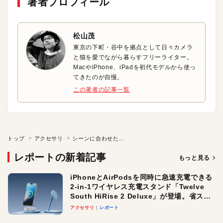
著者プロフィール
松山茂
東京の下町・谷中を拠点として日々カメラ
と猫を愛でながら暮らすフリーライター。
MacやiPhone、iPadを初代モデルから使っ
てきたのが自慢。
この著者の記事一覧
トップ
アクセサリ
シーンに合わせた音を楽しめる！ アウトドア向けスピーカ
レポートの新着記事
もっと見る
iPhoneとAirPodsを同時に急速充電できる
2-in-1ワイヤレス充電スタンド「Twelve
South HiRise 2 Deluxe」が登場。省スペ
ースでおしゃれに充電したい人にオスス
アクセサリ
レポート
メ！