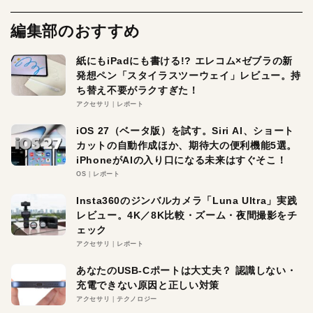
編集部のおすすめ
紙にもiPadにも書ける!? エレコム×ゼブラの新
発想ペン「スタイラスツーウェイ」レビュー。持
ち替え不要がラクすぎた！
アクセサリ
レポート
iOS 27（ベータ版）を試す。Siri AI、ショート
カットの自動作成ほか、期待大の便利機能5選。
iPhoneがAIの入り口になる未来はすぐそこ！
OS
レポート
Insta360のジンバルカメラ「Luna Ultra」実践
レビュー。4K／8K比較・ズーム・夜間撮影をチ
ェック
アクセサリ
レポート
あなたのUSB-Cポートは大丈夫？ 認識しない・
充電できない原因と正しい対策
アクセサリ
テクノロジー