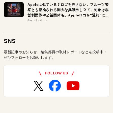
Appleは似ている？ロゴを許さない。フルーツ警
察とも揶揄される膨大な異議申し立て。対象は非
営利団体や公益団体も。Appleロゴを“過剰”に守
る理由とは
Apple
レポート
SNS
最新記事やお知らせ、編集部員の取材レポートなどを投稿中！
ぜひフォローをお願いします。
FOLLOW US