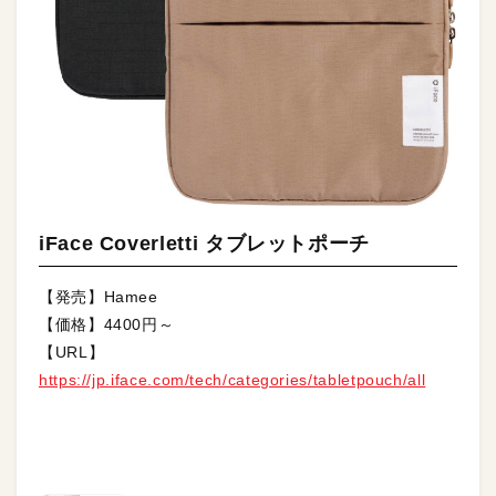
iFace Coverletti タブレットポーチ
【発売】Hamee
【価格】4400円～
【URL】
https://jp.iface.com/tech/categories/tabletpouch/all