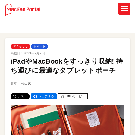
アクセサリ
レポート
掲載日：
2023年7月26日
iPadやMacBookをすっきり収納! 持
ち運びに最適なタブレットポーチ
著者：
松山茂
ポスト
シェアする
URLのコピー