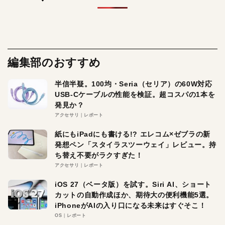
編集部のおすすめ
半信半疑。100均・Seria（セリア）の60W対応
USB-Cケーブルの性能を検証。超コスパの1本を
発見か？
アクセサリ
レポート
紙にもiPadにも書ける!? エレコム×ゼブラの新
発想ペン「スタイラスツーウェイ」レビュー。持
ち替え不要がラクすぎた！
アクセサリ
レポート
iOS 27（ベータ版）を試す。Siri AI、ショート
カットの自動作成ほか、期待大の便利機能5選。
iPhoneがAIの入り口になる未来はすぐそこ！
OS
レポート