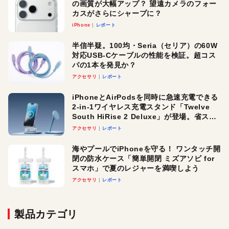
の画質が大幅アップ？ 望遠カメラのフォー
カスがさらにシャープに？
iPhone
レポート
半信半疑。100均・Seria（セリア）の60W
対応USB-Cケーブルの性能を検証。超コス
パの1本を発見か？
アクセサリ
レポート
iPhoneとAirPodsを同時に急速充電できる
2-in-1ワイヤレス充電スタンド「Twelve
South HiRise 2 Deluxe」が登場。省スペ
ースでおしゃれに充電したい人にオスス
アクセサリ
レポート
メ！
海やプールでiPhoneを守る！ ワンタッチ開
閉の防水ケース「簡単開閉 ミズアソビ for
スマホ」で夏のレジャーを満喫しよう
アクセサリ
レポート
製品カテゴリ