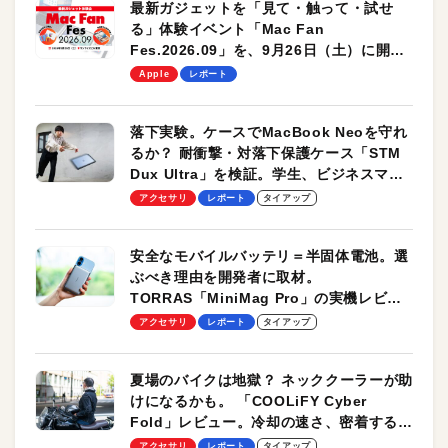
最新ガジェットを「見て・触って・試せ
る」体験イベント「Mac Fan
Fes.2026.09」を、9月26日（土）に開催
します！
Apple
レポート
落下実験。ケースでMacBook Neoを守れ
るか？ 耐衝撃・対落下保護ケース「STM
Dux Ultra」を検証。学生、ビジネスマン
のモバイルユースに最適！
アクセサリ
レポート
タイアップ
安全なモバイルバッテリ＝半固体電池。選
ぶべき理由を開発者に取材。
TORRAS「MiniMag Pro」の実機レビュ
ーも
アクセサリ
レポート
タイアップ
夏場のバイクは地獄？ ネッククーラーが助
けになるかも。 「COOLiFY Cyber
Fold」レビュー。冷却の速さ、密着する冷
却プレート、シンプルな操作性がグッド！
アクセサリ
レポート
タイアップ