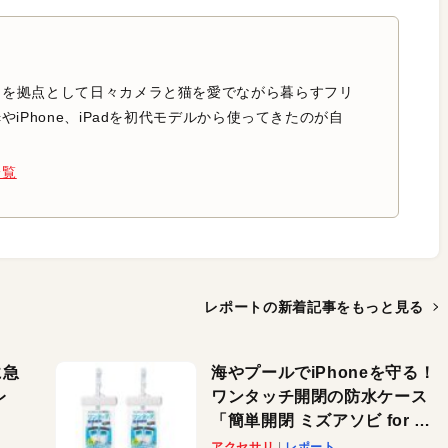
中を拠点として日々カメラと猫を愛でながら暮らすフリ
やiPhone、iPadを初代モデルから使ってきたのが自
一覧
レポートの新着記事を
もっと見る
に急
海やプールでiPhoneを守る！
レ
ワンタッチ開閉の防水ケース
「簡単開閉 ミズアソビ for ス
」が
マホ」で夏のレジャーを満喫
アクセサリ
レポート