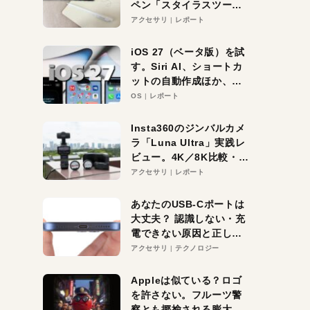
ペン「スタイラスツーウ
ェイ」レビュー。持ち替
アクセサリ
レポート
え不要がラクすぎた！
iOS 27（ベータ版）を試
す。Siri AI、ショートカ
ットの自動作成ほか、期
待大の便利機能5選。
OS
レポート
iPhoneがAIの入り口にな
る未来はすぐそこ！
Insta360のジンバルカメ
ラ「Luna Ultra」実践レ
ビュー。4K／8K比較・ズ
ーム・夜間撮影をチェッ
アクセサリ
レポート
ク
あなたのUSB-Cポートは
大丈夫？ 認識しない・充
電できない原因と正しい
対策
アクセサリ
テクノロジー
Appleは似ている？ロゴ
を許さない。フルーツ警
察とも揶揄される膨大な