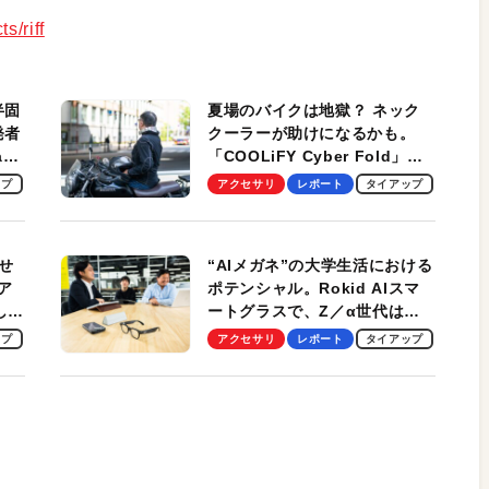
s/riff
半固
夏場のバイクは地獄？ ネック
発者
クーラーが助けになるかも。
ag
「COOLiFY Cyber Fold」レ
ビュー。冷却の速さ、密着する
ップ
アクセサリ
レポート
タイアップ
冷却プレート、シンプルな操作
性がグッド！
せ
“AIメガネ”の大学生活における
ア
ポテンシャル。Rokid AIスマ
試して
ートグラスで、Z／α世代は何
のス
を見る？ 現役学生起業家、そ
ップ
アクセサリ
レポート
タイアップ
して教授による体験会レポート
【PR】