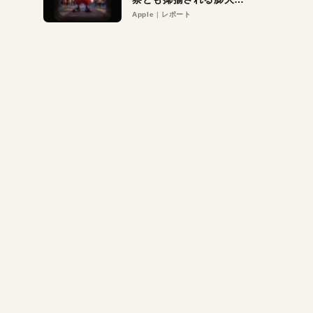
異議申し立て。対象は非
Apple
レポート
営利団体や公益団体も。
Appleロゴを“過剰”に守
る理由とは