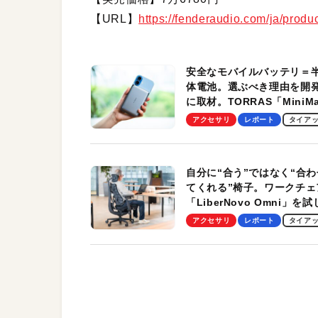
【URL】
https://fenderaudio.com/ja/product
安全なモバイルバッテリ＝
体電池。選ぶべき理由を開
に取材。TORRAS「MiniM
Pro」の実機レビューも
アクセサリ
レポート
タイア
自分に“合う”ではなく“合わ
てくれる”椅子。ワークチェ
「LiberNovo Omni」を
わかったその魅力。まさか
アクセサリ
レポート
タイア
トレッチ機能も搭載