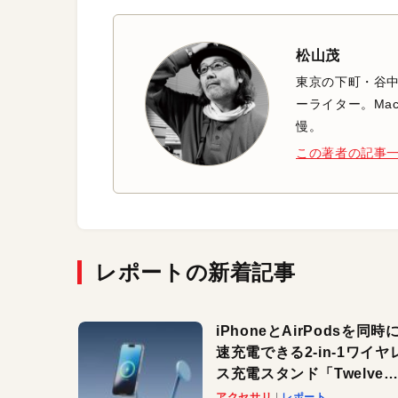
松山茂
東京の下町・谷
ーライター。Mac
慢。
この著者の記事
レポートの新着記事
iPhoneとAirPodsを同時
速充電できる2-in-1ワイヤ
ス充電スタンド「Twelve
South HiRise 2 Deluxe
アクセサリ
レポート