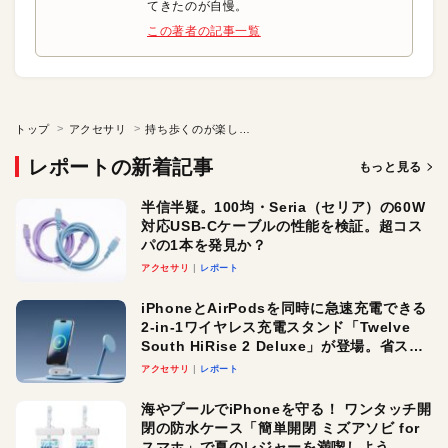
てきたのが自慢。
この著者の記事一覧
トップ
アクセサリ
持ち歩くのが楽しくなる! AirPods Pro専用ケース
レポートの新着記事
もっと見る
半信半疑。100均・Seria（セリア）の60W
対応USB-Cケーブルの性能を検証。超コス
パの1本を発見か？
アクセサリ
レポート
iPhoneとAirPodsを同時に急速充電できる
2-in-1ワイヤレス充電スタンド「Twelve
South HiRise 2 Deluxe」が登場。省スペ
ースでおしゃれに充電したい人にオスス
アクセサリ
レポート
メ！
海やプールでiPhoneを守る！ ワンタッチ開
閉の防水ケース「簡単開閉 ミズアソビ for
スマホ」で夏のレジャーを満喫しよう