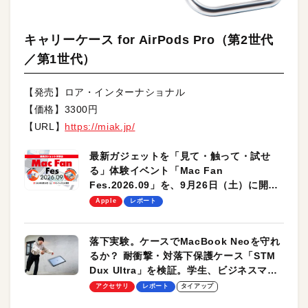
キャリーケース for AirPods Pro（第2世代
／第1世代）
【発売】ロア・インターナショナル
【価格】3300円
【URL】
https://miak.jp/
最新ガジェットを「見て・触って・試せ
る」体験イベント「Mac Fan
Fes.2026.09」を、9月26日（土）に開催
します！
Apple
レポート
落下実験。ケースでMacBook Neoを守れ
るか？ 耐衝撃・対落下保護ケース「STM
Dux Ultra」を検証。学生、ビジネスマン
のモバイルユースに最適！
アクセサリ
レポート
タイアップ