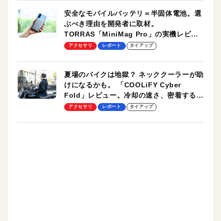
安全なモバイルバッテリ＝半固体電池。選
ぶべき理由を開発者に取材。
TORRAS「MiniMag Pro」の実機レビュ
ーも
アクセサリ
レポート
タイアップ
夏場のバイクは地獄？ ネッククーラーが助
けになるかも。 「COOLiFY Cyber
Fold」レビュー。冷却の速さ、密着する冷
却プレート、シンプルな操作性がグッド！
アクセサリ
レポート
タイアップ