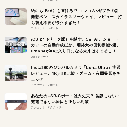
紙にもiPadにも書ける!? エレコム×ゼブラの新
発想ペン「スタイラスツーウェイ」レビュー。持
ち替え不要がラクすぎた！
アクセサリ
レポート
iOS 27（ベータ版）を試す。Siri AI、ショート
カットの自動作成ほか、期待大の便利機能5選。
iPhoneがAIの入り口になる未来はすぐそこ！
OS
レポート
Insta360のジンバルカメラ「Luna Ultra」実践
レビュー。4K／8K比較・ズーム・夜間撮影をチ
ェック
アクセサリ
レポート
あなたのUSB-Cポートは大丈夫？ 認識しない・
充電できない原因と正しい対策
アクセサリ
テクノロジー