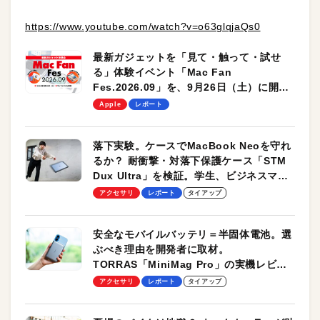
https://www.youtube.com/watch?v=o63glqjaQs0
最新ガジェットを「見て・触って・試せ
る」体験イベント「Mac Fan
Fes.2026.09」を、9月26日（土）に開催
します！
Apple
レポート
落下実験。ケースでMacBook Neoを守れ
るか？ 耐衝撃・対落下保護ケース「STM
Dux Ultra」を検証。学生、ビジネスマン
のモバイルユースに最適！
アクセサリ
レポート
タイアップ
安全なモバイルバッテリ＝半固体電池。選
ぶべき理由を開発者に取材。
TORRAS「MiniMag Pro」の実機レビュ
ーも
アクセサリ
レポート
タイアップ