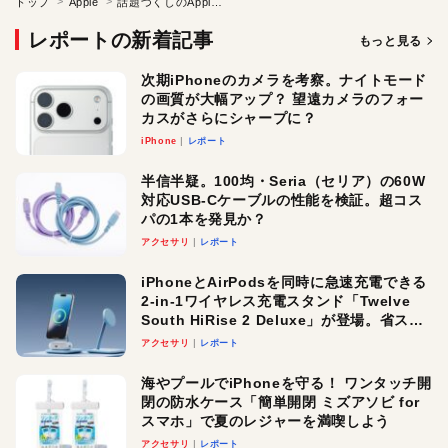
トップ
Apple
話題づくしのAppleの「5月」を解説！
レポートの新着記事
もっと見る
次期iPhoneのカメラを考察。ナイトモード
の画質が大幅アップ？ 望遠カメラのフォー
カスがさらにシャープに？
iPhone
レポート
半信半疑。100均・Seria（セリア）の60W
対応USB-Cケーブルの性能を検証。超コス
パの1本を発見か？
アクセサリ
レポート
iPhoneとAirPodsを同時に急速充電できる
2-in-1ワイヤレス充電スタンド「Twelve
South HiRise 2 Deluxe」が登場。省スペ
ースでおしゃれに充電したい人にオスス
アクセサリ
レポート
メ！
海やプールでiPhoneを守る！ ワンタッチ開
閉の防水ケース「簡単開閉 ミズアソビ for
スマホ」で夏のレジャーを満喫しよう
アクセサリ
レポート