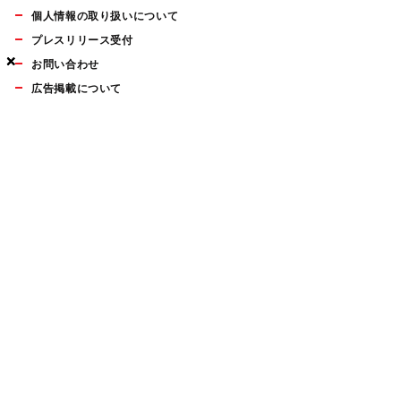
個人情報の取り扱いについて
プレスリリース受付
×
×
×
お問い合わせ
広告掲載について
マイナビBOOKS
Mac Fan Portalの人気記事ランキングやおすすめ記事、編集部
員によるコラムなどをまとめたメールマガジンを毎週金曜日に
配信します。お気軽にご登録ください。
Mac Fan メールマガジン
無料登録はこちら
Copyright © Mynavi Publishing Corporation