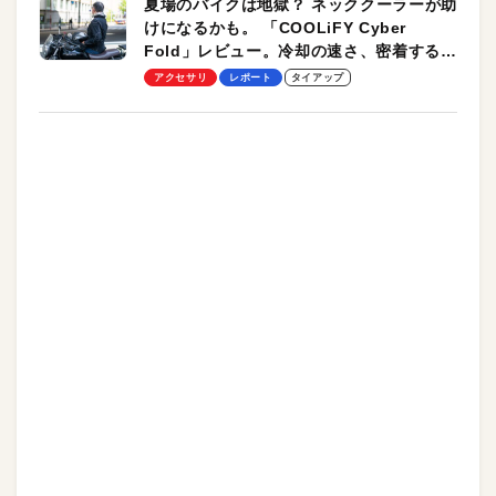
夏場のバイクは地獄？ ネッククーラーが助
けになるかも。 「COOLiFY Cyber
Fold」レビュー。冷却の速さ、密着する冷
却プレート、シンプルな操作性がグッド！
アクセサリ
レポート
タイアップ