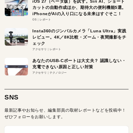
iOS 27（ベータ版）を試す。Siri AI、ショート
カットの自動作成ほか、期待大の便利機能5選。
iPhoneがAIの入り口になる未来はすぐそこ！
OS
レポート
Insta360のジンバルカメラ「Luna Ultra」実践
レビュー。4K／8K比較・ズーム・夜間撮影をチ
ェック
アクセサリ
レポート
あなたのUSB-Cポートは大丈夫？ 認識しない・
充電できない原因と正しい対策
アクセサリ
テクノロジー
SNS
最新記事やお知らせ、編集部員の取材レポートなどを投稿中！
ぜひフォローをお願いします。