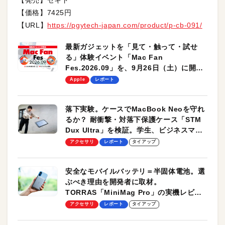
【価格】7425円
【URL】
https://pgytech-japan.com/product/p-cb-091/
最新ガジェットを「見て・触って・試せ
る」体験イベント「Mac Fan
Fes.2026.09」を、9月26日（土）に開催
します！
Apple
レポート
落下実験。ケースでMacBook Neoを守れ
るか？ 耐衝撃・対落下保護ケース「STM
Dux Ultra」を検証。学生、ビジネスマン
のモバイルユースに最適！
アクセサリ
レポート
タイアップ
安全なモバイルバッテリ＝半固体電池。選
ぶべき理由を開発者に取材。
TORRAS「MiniMag Pro」の実機レビュ
ーも
アクセサリ
レポート
タイアップ