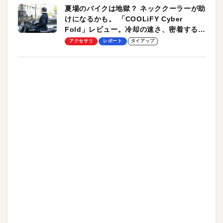
夏場のバイクは地獄？ ネッククーラーが助
けになるかも。 「COOLiFY Cyber
Fold」レビュー。冷却の速さ、密着する冷
却プレート、シンプルな操作性がグッド！
アクセサリ
レポート
タイアップ