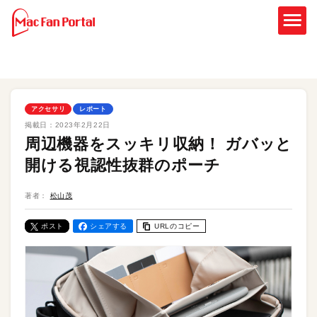
アクセサリ
レポート
掲載日：
2023年2月22日
周辺機器をスッキリ収納！ ガバッと
開ける視認性抜群のポーチ
著者：
松山茂
ポスト
シェアする
URLのコピー