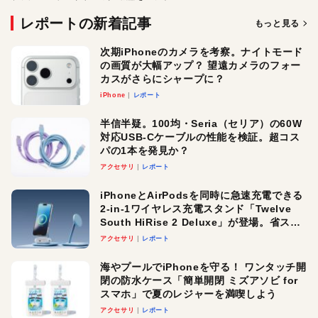
レポートの新着記事
もっと見る
次期iPhoneのカメラを考察。ナイトモード
の画質が大幅アップ？ 望遠カメラのフォー
カスがさらにシャープに？
iPhone
レポート
半信半疑。100均・Seria（セリア）の60W
対応USB-Cケーブルの性能を検証。超コス
パの1本を発見か？
アクセサリ
レポート
iPhoneとAirPodsを同時に急速充電できる
2-in-1ワイヤレス充電スタンド「Twelve
South HiRise 2 Deluxe」が登場。省スペ
ースでおしゃれに充電したい人にオスス
アクセサリ
レポート
メ！
海やプールでiPhoneを守る！ ワンタッチ開
閉の防水ケース「簡単開閉 ミズアソビ for
スマホ」で夏のレジャーを満喫しよう
アクセサリ
レポート