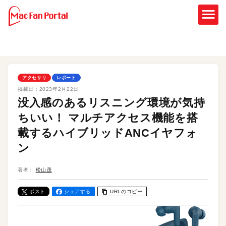
アクセサリ
レポート
掲載日：
2023年2月22日
没入感のあるリスニング環境が気持
ちいい！ マルチアクセス機能を搭
載するハイブリッドANCイヤフォ
ン
著者：
松山茂
ポスト
シェアする
URLのコピー