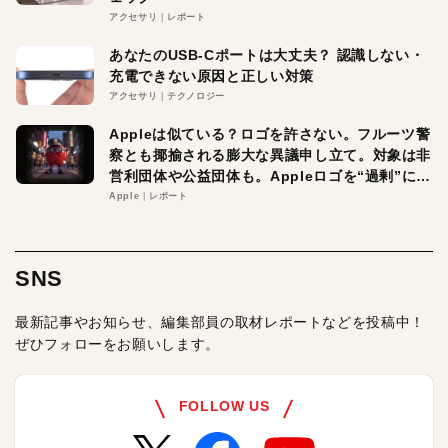
アクセサリ
レポート
あなたのUSB-Cポートは大丈夫？ 認識しない・
充電できない原因と正しい対策
アクセサリ
テクノロジー
Appleは似ている？ロゴを許さない。フルーツ警
察とも揶揄される膨大な異議申し立て。対象は非
営利団体や公益団体も。Appleロゴを“過剰”に守
る理由とは
Apple
レポート
SNS
最新記事やお知らせ、編集部員の取材レポートなどを投稿中！
ぜひフォローをお願いします。
FOLLOW US