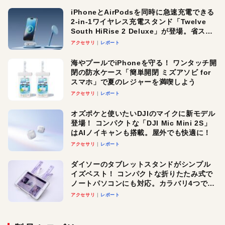
iPhoneとAirPodsを同時に急速充電できる
2-in-1ワイヤレス充電スタンド「Twelve
South HiRise 2 Deluxe」が登場。省スペ
ースでおしゃれに充電したい人にオスス
アクセサリ
レポート
メ！
海やプールでiPhoneを守る！ ワンタッチ開
閉の防水ケース「簡単開閉 ミズアソビ for
スマホ」で夏のレジャーを満喫しよう
アクセサリ
レポート
オズポケと使いたいDJIのマイクに新モデル
登場！ コンパクトな「DJI Mic Mini 2S」
はAIノイキャンも搭載。屋外でも快適に！
アクセサリ
レポート
ダイソーのタブレットスタンドがシンプル
イズベスト！ コンパクトな折りたたみ式で
ノートパソコンにも対応。カラバリ4つで選
べる楽しさも
アクセサリ
レポート