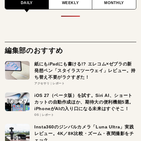
DAILY
WEEKLY
MONTHLY
編集部のおすすめ
紙にもiPadにも書ける!? エレコム×ゼブラの新
発想ペン「スタイラスツーウェイ」レビュー。持
ち替え不要がラクすぎた！
アクセサリ
レポート
iOS 27（ベータ版）を試す。Siri AI、ショート
カットの自動作成ほか、期待大の便利機能5選。
iPhoneがAIの入り口になる未来はすぐそこ！
OS
レポート
Insta360のジンバルカメラ「Luna Ultra」実践
レビュー。4K／8K比較・ズーム・夜間撮影をチ
ェック