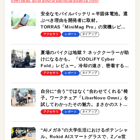
overseas.jp/brand/urbanista/atlanta.html
安全なモバイルバッテリ＝半固体電池。選
ぶべき理由を開発者に取材。
TORRAS「MiniMag Pro」の実機レビュ
ーも
アクセサリ
レポート
タイアップ
夏場のバイクは地獄？ ネッククーラーが助
けになるかも。 「COOLiFY Cyber
Fold」レビュー。冷却の速さ、密着する冷
却プレート、シンプルな操作性がグッド！
アクセサリ
レポート
タイアップ
自分に“合う”ではなく“合わせてくれる”椅
子。ワークチェア「LiberNovo Omni」を
試してわかったその魅力。まさかのストレ
ッチ機能も搭載
アクセサリ
レポート
タイアップ
“AIメガネ”の大学生活におけるポテンシャ
ル。Rokid AIスマートグラスで、Z／α世