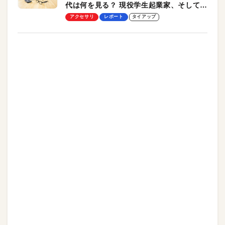
代は何を見る？ 現役学生起業家、そして教
授による体験会レポート【PR】
アクセサリ
レポート
タイアップ