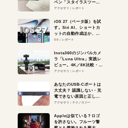
ペン「スタイラスツーウ
ェイ」レビュー。持ち替
アクセサリ
レポート
え不要がラクすぎた！
iOS 27（ベータ版）を試
す。Siri AI、ショートカ
ットの自動作成ほか、期
待大の便利機能5選。
OS
レポート
iPhoneがAIの入り口にな
る未来はすぐそこ！
Insta360のジンバルカメ
ラ「Luna Ultra」実践レ
ビュー。4K／8K比較・ズ
ーム・夜間撮影をチェッ
アクセサリ
レポート
ク
あなたのUSB-Cポートは
大丈夫？ 認識しない・充
電できない原因と正しい
対策
アクセサリ
テクノロジー
Appleは似ている？ロゴ
を許さない。フルーツ警
察とも揶揄される膨大な