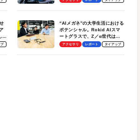
冷却プレート、シンプルな操作
性がグッド！
せ
“AIメガネ”の大学生活における
ア
ポテンシャル。Rokid AIスマ
試して
ートグラスで、Z／α世代は何
のス
を見る？ 現役学生起業家、そ
ップ
アクセサリ
レポート
タイアップ
して教授による体験会レポート
【PR】