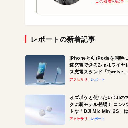
この著者の記事
レポートの新着記事
iPhoneとAirPodsを同時
速充電できる2-in-1ワイヤ
ス充電スタンド「Twelve
South HiRise 2 Deluxe
アクセサリ
レポート
登場。省スペースでおしゃ
に充電したい人にオススメ
オズポケと使いたいDJIの
クに新モデル登場！ コン
トな「DJI Mic Mini 2S」は
ノイキャンも搭載。屋外で
アクセサリ
レポート
快適に！