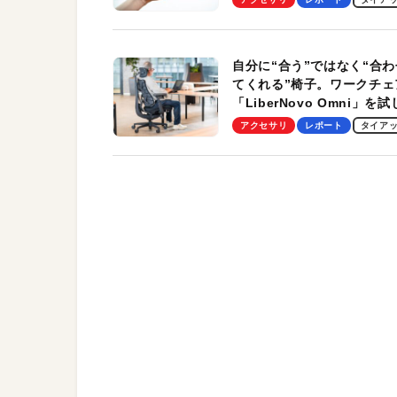
自分に“合う”ではなく“合わ
てくれる”椅子。ワークチェ
「LiberNovo Omni」を
わかったその魅力。まさか
アクセサリ
レポート
タイア
トレッチ機能も搭載