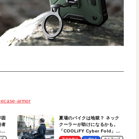
geecase-armor
半固
夏場のバイクは地獄？ ネック
発者
クーラーが助けになるかも。
ag
「COOLiFY Cyber Fold」レ
ビュー。冷却の速さ、密着する
ップ
アクセサリ
レポート
タイアップ