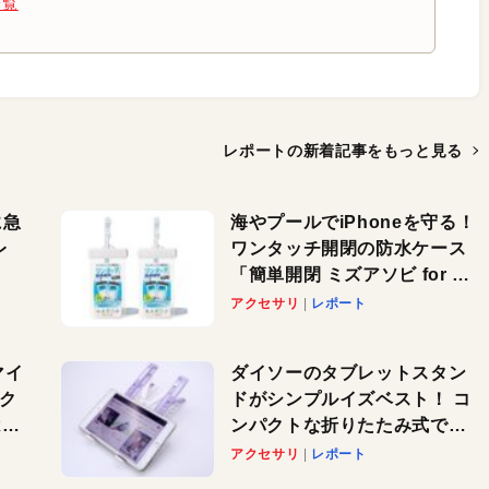
一覧
レポートの新着記事を
もっと見る
に急
海やプールでiPhoneを守る！
レ
ワンタッチ開閉の防水ケース
「簡単開閉 ミズアソビ for ス
」が
マホ」で夏のレジャーを満喫
アクセサリ
レポート
れ
しよう
！
マイ
ダイソーのタブレットスタン
パク
ドがシンプルイズベスト！ コ
AI
ンパクトな折りたたみ式でノ
も
ートパソコンにも対応。カラ
アクセサリ
レポート
バリ4つで選べる楽しさも