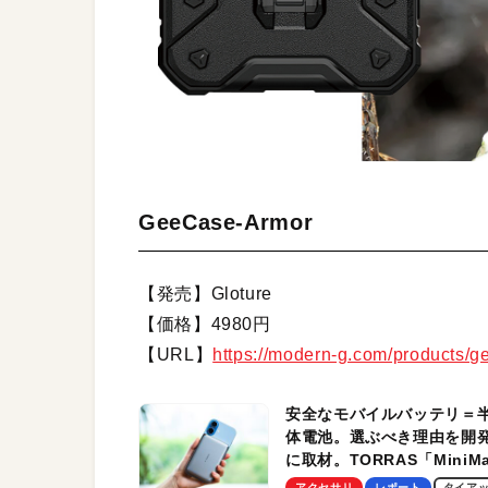
GeeCase-Armor
【発売】Gloture
【価格】4980円
【URL】
https://modern-g.com/products/
安全なモバイルバッテリ＝
体電池。選ぶべき理由を開
に取材。TORRAS「MiniM
Pro」の実機レビューも
アクセサリ
レポート
タイア