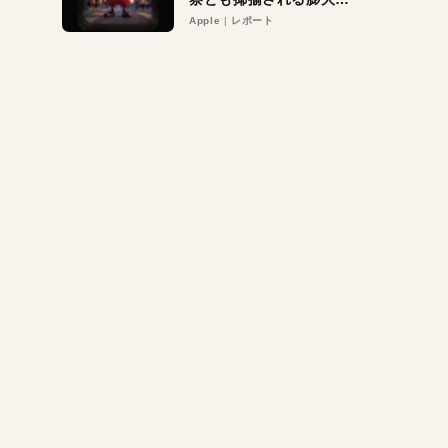
異議申し立て。対象は非
Apple
レポート
営利団体や公益団体も。
Appleロゴを“過剰”に守
る理由とは